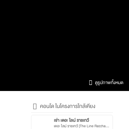
ดูรูปภาพทั้งหมด
คอนโด ในโครงการใกล้เคียง
เช่า เดอะ ไลน์ ราชเทวี
เดอะ ไลน์ ราชเทวี [The Line Ratchathewi]