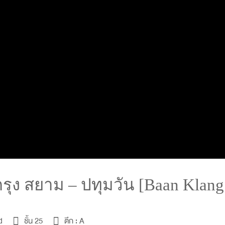
ุง สยาม – ปทุมวัน [Baan Klang
d
ชั้น 25
ตึก :
A