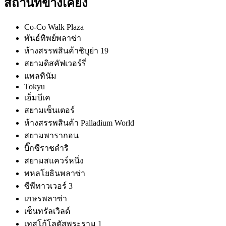
สถานที่ข้างเคียง
Co-Co Walk Plaza
พันธ์ทิพย์พลาซ่า
ห้างสรรพสินค้าชิบุย่า 19
สยามดิสคัฟเวอร์รี่
แพลทินัม
Tokyu
เอ็มบีเค
สยามเซ็นเตอร์
ห้างสรรพสินค้า Palladium World
สยามพารากอน
บิ๊กซีราชดำริ
สยามสแควร์หนึ่ง
พหลโยธินพลาซ่า
ซีพีทาวเวอร์ 3
เกษรพลาซ่า
เซ็นทรัลเวิลด์
เทสโก้โลตัสพระราม 1