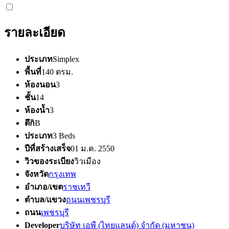
รายละเอียด
ประเภท
Simplex
พื้นที่
140 ตรม.
ห้องนอน
3
ชั้น
14
ห้องน้ำ
3
ตึก
ิB
ประเภท
3 Beds
ปีที่สร้างเสร็จ
01 ม.ค. 2550
วิวของระเบียง
วิวเมือง
จังหวัด
กรุงเทพ
อำเภอ/เขต
ราชเทวี
ตำบล/แขวง
ถนนเพชรบุรี
ถนน
เพชรบุรี
Developer
บริษัท เอพี (ไทยแลนด์) จำกัด (มหาชน)