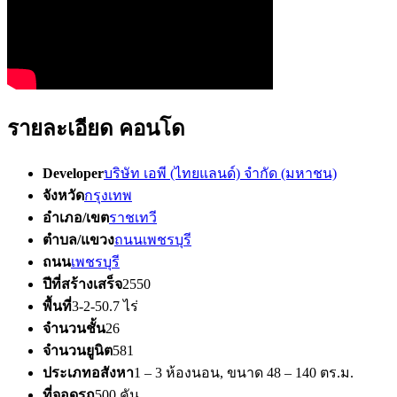
รายละเอียด คอนโด
Developer
บริษัท เอพี (ไทยแลนด์) จำกัด (มหาชน)
จังหวัด
กรุงเทพ
อำเภอ/เขต
ราชเทวี
ตำบล/แขวง
ถนนเพชรบุรี
ถนน
เพชรบุรี
ปีที่สร้างเสร็จ
2550
พื้นที่
3-2-50.7 ไร่
จำนวนชั้น
26
จำนวนยูนิต
581
ประเภทอสังหา
1 – 3 ห้องนอน, ขนาด 48 – 140 ตร.ม.
ที่จอดรถ
500 คัน