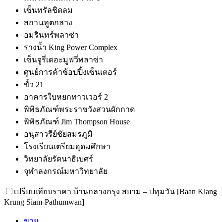
เซ็นทรัลชิดลม
สถานทูตกลาง
อมรินทร์พลาซ่า
รางน้ำ King Power Complex
เซ็นจูรี่เดอะมูฟวี่พลาซ่า
ศูนย์การค้าช้อปปิ้งเซ็นเตอร์
ขั้ว 21
อาคารใบหยกทาวเวอร์ 2
พิพิธภัณฑ์พระราชวังสวนผักกาด
พิพิธภัณฑ์ Jim Thompson House
อนุสาวรีย์ชัยสมรภูมิ
โรงเรียนเตรียมอุดมศึกษา
วิทยาลัยรัตนาธิเบศร์
จุฬาลงกรณ์มหาวิทยาลัย
เปรียบเทียบราคา บ้านกลางกรุง สยาม – ปทุมวัน [Baan Klang
Krung Siam-Pathumwan]
ขาย