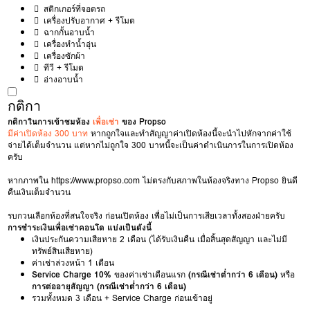
สติกเกอร์ที่จอดรถ
เครื่องปรับอากาศ + รีโมต
ฉากกั้นอาบน้ำ
เครื่องทำน้ำอุ่น
เครื่องซักผ้า
ทีวี + รีโมต
อ่างอาบน้ำ
กติกา
กติกาในการเข้าชมห้อง
เพื่อเช่า
ของ Propso
มีค่าเปิดห้อง 300 บาท
หากถูกใจและทำสัญญาค่าเปิดห้องนี้จะนำไปหักจากค่าใช้
จ่ายได้เต็มจำนวน แต่หากไม่ถูกใจ 300 บาทนี้จะเป็นค่าดำเนินการในการเปิดห้อง
ครับ
หากภาพใน
https://www.propso.com
ไม่ตรงกับสภาพในห้องจริงทาง Propso ยินดี
คืนเงินเต็มจำนวน
รบกวนเลือกห้องที่สนใจจริง ก่อนเปิดห้อง เพื่อไม่เป็นการเสียเวลาทั้งสองฝ่ายครับ
การชำระเงินเพื่อเช่าคอนโด แบ่งเป็นดังนี้
เงินประกันความเสียหาย 2 เดือน (ได้รับเงินคืน เมื่อสิ้นสุดสัญญา และไม่มี
ทรัพย์สินเสียหาย)
ค่าเช่าล่วงหน้า 1 เดือน
Service Charge 10%
ของค่าเช่าเดือนแรก
(กรณีเช่าต่ำกว่า 6 เดือน)
หรือ
การต่ออายุสัญญา (กรณีเช่าต่ำกว่า 6 เดือน)
รวมทั้งหมด 3 เดือน + Service Charge ก่อนเข้าอยู่