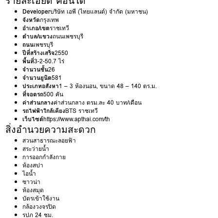
รายละเอียด คอนโด
Developer
บริษัท เอพี (ไทยแลนด์) จำกัด (มหาชน)
จังหวัด
กรุงเทพ
อำเภอ/เขต
ราชเทวี
ตำบล/แขวง
ถนนเพชรบุรี
ถนน
เพชรบุรี
ปีที่สร้างเสร็จ
2550
พื้นที่
3-2-50.7 ไร่
จำนวนชั้น
26
จำนวนยูนิต
581
ประเภทอสังหา
1 – 3 ห้องนอน, ขนาด 48 – 140 ตร.ม.
ที่จอดรถ
500 คัน
ค่าส่วนกลาง
ค่าส่วนกลาง ตรม.ละ 40 บาท/เดือน
รถไฟฟ้าใกล้เคียง
BTS ราชเทวี
เว็บไซต์
https://www.apthai.com/th
สิ่งอำนวยความสะดวก
สวนสาธารณะลอยฟ้า
สระว่ายน้ำ
การออกกำลังกาย
ห้องสปา
ไอน้ำ
ซาวน่า
ห้องสมุด
บัตรเข้าใช้งาน
กล้องวงจรปิด
รปภ 24 ชม.