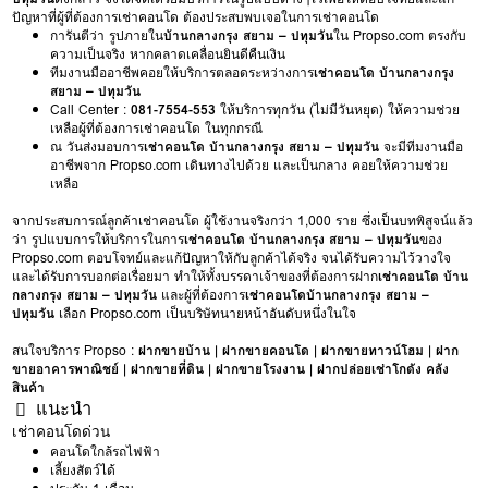
ปัญหาที่ผู้ที่ต้องการเช่าคอนโด ต้องประสบพบเจอในการเช่าคอนโด
การันตีว่า รูปภายใน
บ้านกลางกรุง สยาม – ปทุมวัน
ใน Propso.com ตรงกับ
ความเป็นจริง หากคลาดเคลื่อนยินดีคืนเงิน
ทีมงานมืออาชีพคอยให้บริการตลอดระหว่างการ
เช่าคอนโด บ้านกลางกรุง
สยาม – ปทุมวัน
Call Center :
081-7554-553
ให้บริการทุกวัน (ไม่มีวันหยุด) ให้ความช่วย
เหลือผู้ที่ต้องการเช่าคอนโด ในทุกกรณี
ณ วันส่งมอบการ
เช่าคอนโด บ้านกลางกรุง สยาม – ปทุมวัน
จะมีทีมงานมือ
อาชีพจาก Propso.com เดินทางไปด้วย และเป็นกลาง คอยให้ความช่วย
เหลือ
จากประสบการณ์ลูกค้าเช่าคอนโด ผู้ใช้งานจริงกว่า 1,000 ราย ซึ่งเป็นบทพิสูจน์แล้ว
ว่า รูปแบบการให้บริการในการ
เช่าคอนโด บ้านกลางกรุง สยาม – ปทุมวัน
ของ
Propso.com ตอบโจทย์และแก้ปัญหาให้กับลูกค้าได้จริง จนได้รับความไว้วางใจ
และได้รับการบอกต่อเรื่อยมา ทำให้ทั้งบรรดาเจ้าของที่ต้องการฝาก
เช่าคอนโด บ้าน
กลางกรุง สยาม – ปทุมวัน
และผู้ที่ต้องการ
เช่าคอนโดบ้านกลางกรุง สยาม –
ปทุมวัน
เลือก Propso.com เป็นบริษัทนายหน้าอันดับหนึ่งในใจ
สนใจบริการ Propso :
ฝากขายบ้าน
|
ฝากขายคอนโด
|
ฝากขายทาวน์โฮม
|
ฝาก
ขายอาคารพาณิชย์
|
ฝากขายที่ดิน
|
ฝากขายโรงงาน
|
ฝากปล่อยเช่าโกดัง คลัง
สินค้า
แนะนำ
เช่าคอนโดด่วน
คอนโดใกล้รถไฟฟ้า
เลี้ยงสัตว์ได้