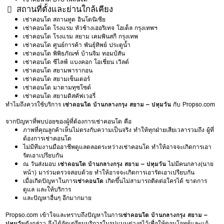
สถานที่ตั้งและย่านใกล้เคียง
เช่าคอนโด สถานทูต อินโดนิเซีย
เช่าคอนโด โรงแรม หัวช้างเฮอริเทจ โฮเต็ล กรุงเทพฯ
เช่าคอนโด โรงแรม สยาม เคมพินสกี กรุงเทพ
เช่าคอนโด ศูนย์การค้า พันธุ์ทิพย์ ประตูน้ำ
เช่าคอนโด พิพิธภัณฑ์ บ้านจิม ทอมป์สัน
เช่าคอนโด ซีไลฟ์ แบงคอก โอเชี่ยน เวิลด์
เช่าคอนโด สยามพารากอน
เช่าคอนโด สยามเซ็นเตอร์
เช่าคอนโด มาดามทุซโซต์
เช่าคอนโด สยามดิสคัฟเวอรี่
ทำไมถึงควรใช้บริการ
เช่าคอนโด บ้านกลางกรุง สยาม – ปทุมวัน
กับ Propso.com
จากปัญหาที่พบบ่อยของผู้ที่ต้องการเช่าคอนโด คือ
ภาพที่คุณลูกค้าเห็นไม่ตรงกับความเป็นจริง ทำให้ทุกฝ่ายเสียเวลารวมถึง ผู้ที่
ต้องการเช่าคอนโด
ไม่มีทีมงานมืออาชีพดูแลตลอดระหว่างเช่าคอนโด ทำให้อาจจะเกิดการเอา
รัดเอาเปรียบกัน
ณ วันส่งมอบ
เช่าคอนโด บ้านกลางกรุง สยาม – ปทุมวัน
ไม่มีคนกลาง(นาย
หน้า) มาร่วมตรวจสอบด้วย ทำให้อาจจะเกิดการเอารัดเอาเปรียบกัน
เมื่อเกิดปัญหาในการ
เช่าคอนโด
เกิดขึ้นไม่สามารถติดต่อใครได้ ขาดการ
ดูแล และให้บริการ
และปัญหาอื่นๆ อีกมากมาย
Propso.com เข้าใจและทราบถึงปัญหาในการ
เช่าคอนโด บ้านกลางกรุง สยาม –
ปทุมวัน
ดังกล่าว จึงได้จัดเตรียมบริการในรูปแบบต่างๆไว้เพื่อให้ตอบโจทย์และแก้