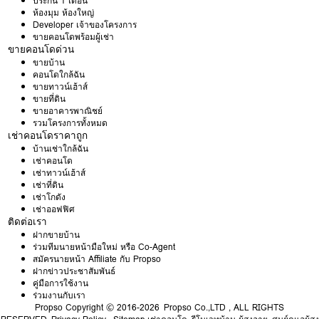
ประกัน 1 เดือน
ห้องมุม ห้องใหญ่
Developer เจ้าของโครงการ
ขายคอนโดพร้อมผู้เช่า
ขายคอนโดด่วน
ขายบ้าน
คอนโดใกล้ฉัน
ขายทาวน์เฮ้าส์
ขายที่ดิน
ขายอาคารพาณิชย์
รวมโครงการทั้งหมด
เช่าคอนโดราคาถูก
บ้านเช่าใกล้ฉัน
เช่าคอนโด
เช่าทาวน์เฮ้าส์
เช่าที่ดิน
เช่าโกดัง
เช่าออฟฟิศ
ติดต่อเรา
ฝากขายบ้าน
ร่วมทีมนายหน้ามือใหม่ หรือ Co-Agent
สมัครนายหน้า Affiliate กับ Propso
ฝากข่าวประชาสัมพันธ์
คู่มือการใช้งาน
ร่วมงานกับเรา
Propso
Copyright © 2016-2026 Propso Co.,LTD , ALL RIGHTS