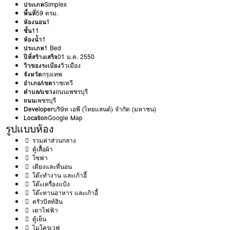
ประเภท
Simplex
พื้นที่
59 ตรม.
ห้องนอน
1
ชั้น
11
ห้องน้ำ
1
ประเภท
1 Bed
ปีที่สร้างเสร็จ
01 ม.ค. 2550
วิวของระเบียง
วิวเมือง
จังหวัด
กรุงเทพ
อำเภอ/เขต
ราชเทวี
ตำบล/แขวง
ถนนเพชรบุรี
ถนน
เพชรบุรี
Developer
บริษัท เอพี (ไทยแลนด์) จำกัด (มหาชน)
Location
Google Map
รูปแบบห้อง
รวมค่าส่วนกลาง
ตู้เสื้อผ้า
โซฟา
เตียงและที่นอน
โต๊ะทำงาน และเก้าอี้
โต๊ะเครื่องแป้ง
โต๊ะทานอาหาร และเก้าอี้
ครัวบิลท์อิน
เตาไฟฟ้า
ตู้เย็น
ไมโครเวฟ