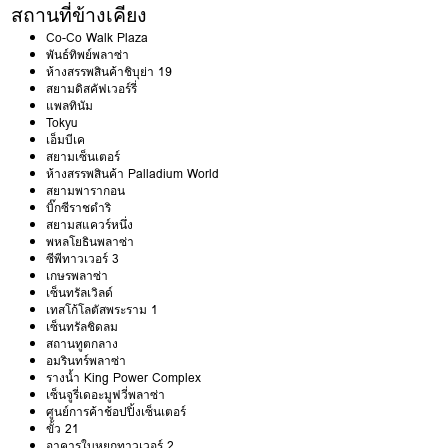
สถานที่ข้างเคียง
Co-Co Walk Plaza
พันธ์ทิพย์พลาซ่า
ห้างสรรพสินค้าชิบุย่า 19
สยามดิสคัฟเวอร์รี่
แพลทินัม
Tokyu
เอ็มบีเค
สยามเซ็นเตอร์
ห้างสรรพสินค้า Palladium World
สยามพารากอน
บิ๊กซีราชดำริ
สยามสแควร์หนึ่ง
พหลโยธินพลาซ่า
ซีพีทาวเวอร์ 3
เกษรพลาซ่า
เซ็นทรัลเวิลด์
เทสโก้โลตัสพระราม 1
เซ็นทรัลชิดลม
สถานทูตกลาง
อมรินทร์พลาซ่า
รางน้ำ King Power Complex
เซ็นจูรี่เดอะมูฟวี่พลาซ่า
ศูนย์การค้าช้อปปิ้งเซ็นเตอร์
ขั้ว 21
อาคารใบหยกทาวเวอร์ 2