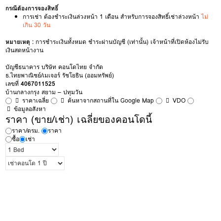
กรณีต้องการจองสิทธิ์
การเช่า ต้องชำระเงินล่วงหน้า 1 เดือน สำหรับการจองสิทธิ์เช่าล่วงหน้า
ไม่
เกิน 30 วัน
หมายเหตุ :
การชำระเงินทั้งหมด ชำระผ่านบัญชี (เท่านั้น) เจ้าหน้าที่เปิดห้องไม่รับ
เงินสดหน้างาน
บัญชีธนาคาร บริษัท คอนโดไทย จำกัด
ธ.ไทยพาณิชย์/เมเจอร์ รัชโยธิน (ออมทรัพย์)
เลขที่
4067011525
บ้านกลางกรุง สยาม – ปทุมวัน
ราคาเฉลี่ย
ค้นหาจากสถานที่ใน Google Map
VDO
ข้อมูลอสังหา
ราคา (ขาย/เช่า) เฉลี่ยของคอนโดนี้
ราคา/ตรม.
ราคา
ซื้อ
เช่า