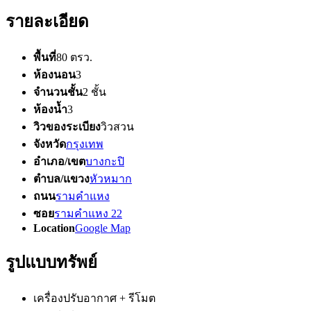
รายละเอียด
พื้นที่
80 ตรว.
ห้องนอน
3
จำนวนชั้น
2 ชั้น
ห้องน้ำ
3
วิวของระเบียง
วิวสวน
จังหวัด
กรุงเทพ
อำเภอ/เขต
บางกะปิ
ตำบล/แขวง
หัวหมาก
ถนน
รามคำแหง
ซอย
รามคำแหง 22
Location
Google Map
รูปแบบทรัพย์
เครื่องปรับอากาศ + รีโมต