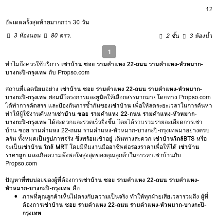
12
อัพเดตครั้งสุดท้ายมากกว่า 30 วัน
3 ห้องนอน
80 ตรว.
2 ชั้น
3 ห้องน้ำ
1
ทำไมถึงควรใช้บริการ
เช่าบ้าน ซอย รามคำแหง 22-ถนน รามคำแหง-หัวหมาก-
บางกะปิ-กรุงเทพ
กับ Propso.com
สถานที่ยอดนิยมอย่าง
เช่าบ้าน ซอย รามคำแหง 22-ถนน รามคำแหง-หัวหมาก-
บางกะปิ-กรุงเทพ
ย่อมมีโครงการและยูนิตให้เลือกสรรมากมายโดยทาง Propso.com
ได้ทำการคัดสรร และป้องกันการซ้ำกันของ
เช่าบ้าน
เพื่อให้ลดระยะเวลาในการค้นหา
ทำให้ผู้ใช้งานค้นหา
เช่าบ้าน ซอย รามคำแหง 22-ถนน รามคำแหง-หัวหมาก-
บางกะปิ-กรุงเทพ
ได้สะดวกและรวดเร็วยิ่งขึ้น โดยได้รวบรวมรายละเอียดการเช่า
บ้าน ซอย รามคำแหง 22-ถนน รามคำแหง-หัวหมาก-บางกะปิ-กรุงเทพมาอย่างครบ
ครัน ทั้งหมดเป็นรูปภาพจริง ซึ่งพร้อมเข้าอยู่ เดินทางสะดวก
เช่าบ้านใกล้BTS
หรือ
จะเป็น
เช่าบ้าน ใกล้ MRT
โดยมีทีมงานมืออาชีพต่อรองราคาเพื่อให้ได้
เช่าบ้าน
ราคาถูก
และเกิดความพึงพอใจสูงสุดของคุณลูกค้าในการหาเช่าบ้านกับ
Propso.com
ปัญหาที่พบบ่อยของผู้ที่ต้องการ
เช่าบ้าน ซอย รามคำแหง 22-ถนน รามคำแหง-
หัวหมาก-บางกะปิ-กรุงเทพ
คือ
ภาพที่คุณลูกค้าเห็นไม่ตรงกับความเป็นจริง ทำให้ทุกฝ่ายเสียเวลารวมถึง ผู้ที่
ต้องการ
เช่าบ้าน ซอย รามคำแหง 22-ถนน รามคำแหง-หัวหมาก-บางกะปิ-
กรุงเทพ