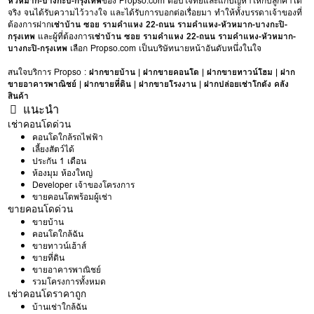
หัวหมาก-บางกะปิ-กรุงเทพ
ของ Propso.com ตอบโจทย์และแก้ปัญหาให้กับลูกค้าได้
จริง จนได้รับความไว้วางใจ และได้รับการบอกต่อเรื่อยมา ทำให้ทั้งบรรดาเจ้าของที่
ต้องการฝาก
เช่าบ้าน ซอย รามคำแหง 22-ถนน รามคำแหง-หัวหมาก-บางกะปิ-
กรุงเทพ
และผู้ที่ต้องการ
เช่าบ้าน ซอย รามคำแหง 22-ถนน รามคำแหง-หัวหมาก-
บางกะปิ-กรุงเทพ
เลือก Propso.com เป็นบริษัทนายหน้าอันดับหนึ่งในใจ
สนใจบริการ Propso :
ฝากขายบ้าน
|
ฝากขายคอนโด
|
ฝากขายทาวน์โฮม
|
ฝาก
ขายอาคารพาณิชย์
|
ฝากขายที่ดิน
|
ฝากขายโรงงาน
|
ฝากปล่อยเช่าโกดัง คลัง
สินค้า
แนะนำ
เช่าคอนโดด่วน
คอนโดใกล้รถไฟฟ้า
เลี้ยงสัตว์ได้
ประกัน 1 เดือน
ห้องมุม ห้องใหญ่
Developer เจ้าของโครงการ
ขายคอนโดพร้อมผู้เช่า
ขายคอนโดด่วน
ขายบ้าน
คอนโดใกล้ฉัน
ขายทาวน์เฮ้าส์
ขายที่ดิน
ขายอาคารพาณิชย์
รวมโครงการทั้งหมด
เช่าคอนโดราคาถูก
บ้านเช่าใกล้ฉัน