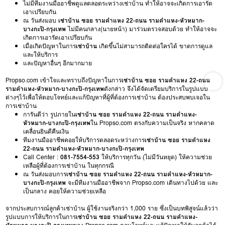
ไม่มีทีมงานมืออาชีพดูแลตลอดระหว่างเช่าบ้าน ทำให้อาจจะเกิดการเอารัด
เอาเปรียบกัน
ณ วันส่งมอบ
เช่าบ้าน ซอย รามคำแหง 22-ถนน รามคำแหง-หัวหมาก-
บางกะปิ-กรุงเทพ
ไม่มีคนกลาง(นายหน้า) มาร่วมตรวจสอบด้วย ทำให้อาจจะ
เกิดการเอารัดเอาเปรียบกัน
เมื่อเกิดปัญหาในการ
เช่าบ้าน
เกิดขึ้นไม่สามารถติดต่อใครได้ ขาดการดูแล
และให้บริการ
และปัญหาอื่นๆ อีกมากมาย
Propso.com เข้าใจและทราบถึงปัญหาในการ
เช่าบ้าน ซอย รามคำแหง 22-ถนน
รามคำแหง-หัวหมาก-บางกะปิ-กรุงเทพ
ดังกล่าว จึงได้จัดเตรียมบริการในรูปแบบ
ต่างๆไว้เพื่อให้ตอบโจทย์และแก้ปัญหาที่ผู้ที่ต้องการเช่าบ้าน ต้องประสบพบเจอใน
การเช่าบ้าน
การันตีว่า รูปภายใน
เช่าบ้าน ซอย รามคำแหง 22-ถนน รามคำแหง-
หัวหมาก-บางกะปิ-กรุงเทพ
ใน Propso.com ตรงกับความเป็นจริง หากคลาด
เคลื่อนยินดีคืนเงิน
ทีมงานมืออาชีพคอยให้บริการตลอดระหว่างการ
เช่าบ้าน ซอย รามคำแหง
22-ถนน รามคำแหง-หัวหมาก-บางกะปิ-กรุงเทพ
Call Center :
081-7554-553
ให้บริการทุกวัน (ไม่มีวันหยุด) ให้ความช่วย
เหลือผู้ที่ต้องการเช่าบ้าน ในทุกกรณี
ณ วันส่งมอบการ
เช่าบ้าน ซอย รามคำแหง 22-ถนน รามคำแหง-หัวหมาก-
บางกะปิ-กรุงเทพ
จะมีทีมงานมืออาชีพจาก Propso.com เดินทางไปด้วย และ
เป็นกลาง คอยให้ความช่วยเหลือ
จากประสบการณ์ลูกค้าเช่าบ้าน ผู้ใช้งานจริงกว่า 1,000 ราย ซึ่งเป็นบทพิสูจน์แล้วว่า
รูปแบบการให้บริการในการ
เช่าบ้าน ซอย รามคำแหง 22-ถนน รามคำแหง-