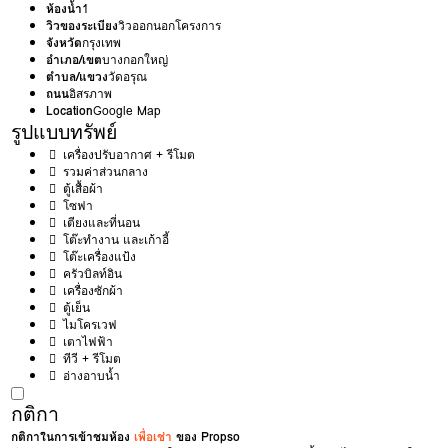
ห้องน้ำ
1
วิวของระเบียง
วิวออกนอกโครงการ
จังหวัด
กรุงเทพ
อำเภอ/เขต
บางกอกใหญ่
ตำบล/แขวง
วัดอรุณ
ถนน
อิสรภาพ
Location
Google Map
รูปแบบทรัพย์
เครื่องปรับอากาศ + รีโมต
รวมค่าส่วนกลาง
ตู้เสื้อผ้า
โซฟา
เตียงและที่นอน
โต๊ะทำงาน และเก้าอี้
โต๊ะเครื่องแป้ง
ครัวบิลท์อิน
เครื่องซักผ้า
ตู้เย็น
ไมโครเวฟ
เตาไฟฟ้า
ทีวี + รีโมต
อ่างอาบน้ำ
กติกา
กติกาในการเข้าชมห้อง
เพื่อเช่า
ของ Propso