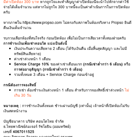
มีค่าเปิดห้อง 300 บาท
หากถูกใจและทำสัญญาค่าเปิดห้องนี้จะนำไปหักจากค่าใช้
จ่ายได้เต็มจำนวน แต่หากไม่ถูกใจ 300 บาทนี้จะเป็นค่าดำเนินการในการเปิดห้อง
ครับ
หากภาพใน
https://www.propso.com
ไม่ตรงกับสภาพในห้องจริงทาง Propso ยินดี
คืนเงินเต็มจำนวน
รบกวนเลือกห้องที่สนใจจริง ก่อนเปิดห้อง เพื่อไม่เป็นการเสียเวลาทั้งสองฝ่ายครับ
การชำระเงินเพื่อเช่าคอนโด แบ่งเป็นดังนี้
เงินประกันความเสียหาย 2 เดือน (ได้รับเงินคืน เมื่อสิ้นสุดสัญญา และไม่มี
ทรัพย์สินเสียหาย)
ค่าเช่าล่วงหน้า 1 เดือน
Service Charge 10%
ของค่าเช่าเดือนแรก
(กรณีเช่าต่ำกว่า 6 เดือน)
หรือ
การต่ออายุสัญญา (กรณีเช่าต่ำกว่า 6 เดือน)
รวมทั้งหมด 3 เดือน + Service Charge ก่อนเข้าอยู่
กรณีต้องการจองสิทธิ์
การเช่า ต้องชำระเงินล่วงหน้า 1 เดือน สำหรับการจองสิทธิ์เช่าล่วงหน้า
ไม่
เกิน 30 วัน
หมายเหตุ :
การชำระเงินทั้งหมด ชำระผ่านบัญชี (เท่านั้น) เจ้าหน้าที่เปิดห้องไม่รับ
เงินสดหน้างาน
บัญชีธนาคาร บริษัท คอนโดไทย จำกัด
ธ.ไทยพาณิชย์/เมเจอร์ รัชโยธิน (ออมทรัพย์)
เลขที่
4067011525
ถนน อิสรภาพ-วัดอรุณ-บางกอกใหญ่-กรุงเทพ