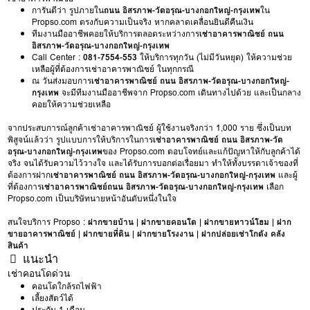
การันตีว่า รูปภายใน
ถนน อิสรภาพ-วัดอรุณ-บางกอกใหญ่-กรุงเทพ
ใน
Propso.com ตรงกับความเป็นจริง หากคลาดเคลื่อนยินดีคืนเงิน
ทีมงานมืออาชีพคอยให้บริการตลอดระหว่างการ
เช่าอาคารพาณิชย์ ถนน
อิสรภาพ-วัดอรุณ-บางกอกใหญ่-กรุงเทพ
Call Center :
081-7554-553
ให้บริการทุกวัน (ไม่มีวันหยุด) ให้ความช่วย
เหลือผู้ที่ต้องการเช่าอาคารพาณิชย์ ในทุกกรณี
ณ วันส่งมอบการ
เช่าอาคารพาณิชย์ ถนน อิสรภาพ-วัดอรุณ-บางกอกใหญ่-
กรุงเทพ
จะมีทีมงานมืออาชีพจาก Propso.com เดินทางไปด้วย และเป็นกลาง
คอยให้ความช่วยเหลือ
จากประสบการณ์ลูกค้าเช่าอาคารพาณิชย์ ผู้ใช้งานจริงกว่า 1,000 ราย ซึ่งเป็นบท
พิสูจน์แล้วว่า รูปแบบการให้บริการในการ
เช่าอาคารพาณิชย์ ถนน อิสรภาพ-วัด
อรุณ-บางกอกใหญ่-กรุงเทพ
ของ Propso.com ตอบโจทย์และแก้ปัญหาให้กับลูกค้าได้
จริง จนได้รับความไว้วางใจ และได้รับการบอกต่อเรื่อยมา ทำให้ทั้งบรรดาเจ้าของที่
ต้องการฝาก
เช่าอาคารพาณิชย์ ถนน อิสรภาพ-วัดอรุณ-บางกอกใหญ่-กรุงเทพ
และผู้
ที่ต้องการ
เช่าอาคารพาณิชย์ถนน อิสรภาพ-วัดอรุณ-บางกอกใหญ่-กรุงเทพ
เลือก
Propso.com เป็นบริษัทนายหน้าอันดับหนึ่งในใจ
สนใจบริการ Propso :
ฝากขายบ้าน
|
ฝากขายคอนโด
|
ฝากขายทาวน์โฮม
|
ฝาก
ขายอาคารพาณิชย์
|
ฝากขายที่ดิน
|
ฝากขายโรงงาน
|
ฝากปล่อยเช่าโกดัง คลัง
สินค้า
แนะนำ
เช่าคอนโดด่วน
คอนโดใกล้รถไฟฟ้า
เลี้ยงสัตว์ได้
ประกัน 1 เดือน