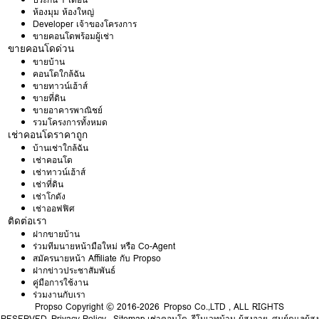
ห้องมุม ห้องใหญ่
Developer เจ้าของโครงการ
ขายคอนโดพร้อมผู้เช่า
ขายคอนโดด่วน
ขายบ้าน
คอนโดใกล้ฉัน
ขายทาวน์เฮ้าส์
ขายที่ดิน
ขายอาคารพาณิชย์
รวมโครงการทั้งหมด
เช่าคอนโดราคาถูก
บ้านเช่าใกล้ฉัน
เช่าคอนโด
เช่าทาวน์เฮ้าส์
เช่าที่ดิน
เช่าโกดัง
เช่าออฟฟิศ
ติดต่อเรา
ฝากขายบ้าน
ร่วมทีมนายหน้ามือใหม่ หรือ Co-Agent
สมัครนายหน้า Affiliate กับ Propso
ฝากข่าวประชาสัมพันธ์
คู่มือการใช้งาน
ร่วมงานกับเรา
Propso
Copyright © 2016-2026 Propso Co.,LTD , ALL RIGHTS
RESERVED
Privacy Policy
Sitemap
เช่าคอนโด
รีโนเวทบ้าน ผู้สูงอายุ
ศูนย์ดูแลผู้สูง