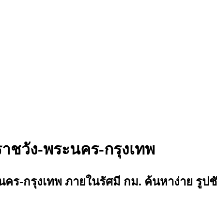
าชวัง-พระนคร-กรุงเทพ
กรุงเทพ ภายในรัศมี กม. ค้นหาง่าย รูปชัด 