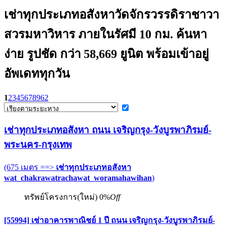
เช่าทุกประเภทอสังหาวัดจักรวรรดิราชาวา
สวรมหาวิหาร ภายในรัศมี 10 กม. ค้นหา
ง่าย รูปชัด กว่า 58,669 ยูนิต พร้อมเข้าอยู่
อัพเดททุกวัน
1
2
3
4
5
6
7
8
9
62
เช่าทุกประเภทอสังหา ถนน เจริญกรุง-วังบูรพาภิรมย์-
พระนคร-กรุงเทพ
(675 เมตร ==>
เช่าทุกประเภทอสังหา
wat_chakrawatrachawat_woramahawihan
)
ทรัพย์โครงการ(ใหม่)
0%
Off
[55994] เช่าอาคารพาณิชย์ 1 ปี ถนน เจริญกรุง-วังบูรพาภิรมย์-