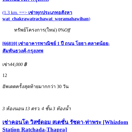
(1.3 km. ==>
เช่าทุกประเภทอสังหา
wat_chakrawatrachawat_woramahawihan
)
ทรัพย์โครงการ(ใหม่)
0%
Off
[66810] เช่าอาคารพาณิชย์ 1 ปี ถนน โยธา-ตลาดน้อย-
สัมพันธวงศ์-กรุงเทพ
เช่า
44,000 ฿
12
อัพเดตครั้งสุดท้ายมากกว่า 30 วัน
3 ห้องนอน
13 ตรว.
4 ชั้น
3 ห้องน้ำ
เช่าคอนโด วิสซ์ดอม สเตชั่น รัชดา-ท่าพระ [Whizdom
Station Ratchada-Thapra]