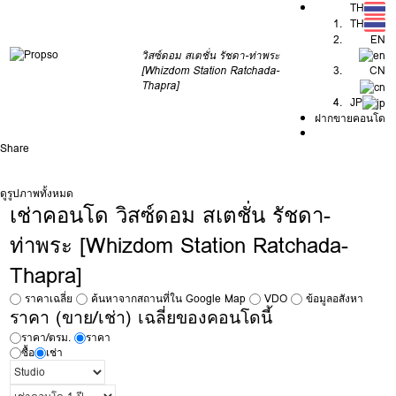
TH
TH
EN
วิสซ์ดอม สเตชั่น รัชดา-ท่าพระ
[Whizdom Station Ratchada-
CN
Thapra]
JP
ฝากขายคอนโด
Share
ดูรูปภาพทั้งหมด
เช่าคอนโด วิสซ์ดอม สเตชั่น รัชดา-
ท่าพระ [Whizdom Station Ratchada-
Thapra]
ราคาเฉลี่ย
ค้นหาจากสถานที่ใน Google Map
VDO
ข้อมูลอสังหา
ราคา (ขาย/เช่า) เฉลี่ยของคอนโดนี้
ราคา/ตรม.
ราคา
ซื้อ
เช่า