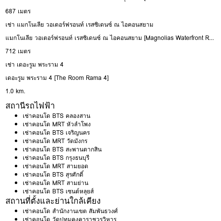
687 เมตร
เช่า แมกโนเลีย วอเตอร์ฟรอนท์ เรสซิเดนซ์ ณ ไอคอนสยาม
แมกโนเลีย วอเตอร์ฟรอนท์ เรสซิเดนซ์ ณ ไอคอนสยาม [Magnolias Waterfront Residenced IconSiam]
712 เมตร
เช่า เดอะรูม พระราม 4
เดอะรูม พระราม 4 [The Room Rama 4]
1.0 km.
สถานีรถไฟฟ้า
เช่าคอนโด BTS คลองสาน
เช่าคอนโด MRT หัวลำโพง
เช่าคอนโด BTS เจริญนคร
เช่าคอนโด MRT วัดมังกร
เช่าคอนโด BTS สะพานตากสิน
เช่าคอนโด BTS กรุงธนบุรี
เช่าคอนโด MRT สามยอด
เช่าคอนโด BTS สุรศักดิ์
เช่าคอนโด MRT สามย่าน
เช่าคอนโด BTS เซนต์หลุยส์
สถานที่ตั้งและย่านใกล้เคียง
เช่าคอนโด สำนักงานเขต สัมพันธวงศ์
เช่าคอนโด วัดปทุมคงคาราชวรวิหาร