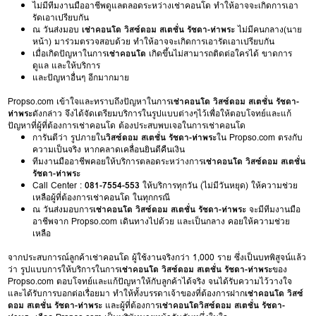
ไม่มีทีมงานมืออาชีพดูแลตลอดระหว่างเช่าคอนโด ทำให้อาจจะเกิดการเอา
รัดเอาเปรียบกัน
ณ วันส่งมอบ
เช่าคอนโด วิสซ์ดอม สเตชั่น รัชดา-ท่าพระ
ไม่มีคนกลาง(นาย
หน้า) มาร่วมตรวจสอบด้วย ทำให้อาจจะเกิดการเอารัดเอาเปรียบกัน
เมื่อเกิดปัญหาในการ
เช่าคอนโด
เกิดขึ้นไม่สามารถติดต่อใครได้ ขาดการ
ดูแล และให้บริการ
และปัญหาอื่นๆ อีกมากมาย
Propso.com เข้าใจและทราบถึงปัญหาในการ
เช่าคอนโด วิสซ์ดอม สเตชั่น รัชดา-
ท่าพระ
ดังกล่าว จึงได้จัดเตรียมบริการในรูปแบบต่างๆไว้เพื่อให้ตอบโจทย์และแก้
ปัญหาที่ผู้ที่ต้องการเช่าคอนโด ต้องประสบพบเจอในการเช่าคอนโด
การันตีว่า รูปภายใน
วิสซ์ดอม สเตชั่น รัชดา-ท่าพระ
ใน Propso.com ตรงกับ
ความเป็นจริง หากคลาดเคลื่อนยินดีคืนเงิน
ทีมงานมืออาชีพคอยให้บริการตลอดระหว่างการ
เช่าคอนโด วิสซ์ดอม สเตชั่น
รัชดา-ท่าพระ
Call Center :
081-7554-553
ให้บริการทุกวัน (ไม่มีวันหยุด) ให้ความช่วย
เหลือผู้ที่ต้องการเช่าคอนโด ในทุกกรณี
ณ วันส่งมอบการ
เช่าคอนโด วิสซ์ดอม สเตชั่น รัชดา-ท่าพระ
จะมีทีมงานมือ
อาชีพจาก Propso.com เดินทางไปด้วย และเป็นกลาง คอยให้ความช่วย
เหลือ
จากประสบการณ์ลูกค้าเช่าคอนโด ผู้ใช้งานจริงกว่า 1,000 ราย ซึ่งเป็นบทพิสูจน์แล้ว
ว่า รูปแบบการให้บริการในการ
เช่าคอนโด วิสซ์ดอม สเตชั่น รัชดา-ท่าพระ
ของ
Propso.com ตอบโจทย์และแก้ปัญหาให้กับลูกค้าได้จริง จนได้รับความไว้วางใจ
และได้รับการบอกต่อเรื่อยมา ทำให้ทั้งบรรดาเจ้าของที่ต้องการฝาก
เช่าคอนโด วิสซ์
ดอม สเตชั่น รัชดา-ท่าพระ
และผู้ที่ต้องการ
เช่าคอนโดวิสซ์ดอม สเตชั่น รัชดา-