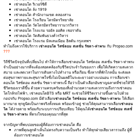
เช่าคอนโด ริเวอร์ซิตี
เช่าคอนโด ล้ง 1919
เช่าคอนโด สำนักงานเขต คลองสาน
เช่าคอนโด โรงเรียน ไตรมิตรวิทยาลัย
เช่าคอนโด วัดไตรมิตรวิทยารามวรวิหาร
เช่าคอนโด โรงแรม รอยัล ออคิด เชอราตัน
เช่าคอนโด วัดสัมพันธวงศ์วรวิหาร
เช่าคอนโด โรงแรม มิลเลนเนียม ฮิลตัน กรุงเทพฯ
ทำไมถึงควรใช้บริการ
เช่าคอนโด วิสซ์ดอม สเตชั่น รัชดา-ท่าพระ
กับ Propso.com
???
วิถีชีวิตปัจจุบันที่เปลี่ยนไป ทำให้การเลือกเช่าคอนโด วิสซ์ดอม สเตชั่น รัชดา-ท่าพระ
จำเป็นอย่างมากที่จะต้องสอดคล้องกับชีวิตประจำวันของเรา เพื่อให้เกิดความสะดวก
สบาย และลดเวลาในการเดินทางไปทำงาน หรือเรียน ซึ่งหากที่พักไกลนั้น จะส่งผล
ต่อสุขภาพกายและสุขภาพใจซึ่งไม่เป็นผลดีในระยะยาวอย่างแน่นอน การเลือกเช่า
คอนโด วิสซ์ดอม สเตชั่น รัชดา-ท่าพระนี้ ถือว่าเป็นตัวเลือกอันชาญฉลาดที่ช่วยให้วิถี
ชีวิตของเราดีขึ้น ด้วยความครบครันของสิ่งอำนวยความสะดวกรวมถึงการเช่าคอน
โดใกล้รถไฟฟ้า, เช่าคอนโดBTS หรือ MRT จะช่วยให้ชีวิตเราง่ายขึ้นตามไปด้วย
กอปรกับ Propso.com มีตัวเลือก
เช่าคอนโด วิสซ์ดอม สเตชั่น รัชดา-ท่าพระ
ให้เลือก
มากมาย ทุกยูนิตเป็นภาพจริงทั้งหมด พร้อมเข้าอยู่ ช่วยให้คุณสามารถเลือก
เช่าคอน
โด
ได้ง่ายดาย พร้อมกับระบบการเปรียบเทียบ ให้คุณได้
เช่าคอนโด วิสซ์ดอม สเตชั่
น รัชดา-ท่าพระ
ที่ตรงใจของคุณมากที่สุด
จากปัญหาที่พบบ่อยของผู้ที่ต้องการเช่าคอนโด คือ
ภาพที่คุณลูกค้าเห็นไม่ตรงกับความเป็นจริง ทำให้ทุกฝ่ายเสียเวลารวมถึง ผู้ที่
ต้องการเช่าคอนโด