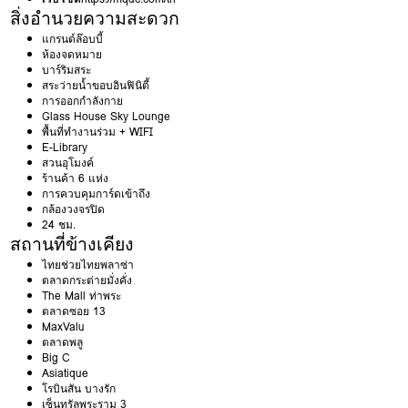
สิ่งอำนวยความสะดวก
แกรนด์ล๊อบบี้
ห้องจดหมาย
บาร์ริมสระ
สระว่ายน้ำขอบอินฟินิตี้
การออกกำลังกาย
Glass House Sky Lounge
พื้นที่ทำงานร่วม + WIFI
E-Library
สวนอุโมงค์
ร้านค้า 6 แห่ง
การควบคุมการ์ดเข้าถึง
กล้องวงจรปิด
24 ชม.
สถานที่ข้างเคียง
ไทยช่วยไทยพลาซ่า
ตลาดกระต่ายมั่งคั่ง
The Mall ท่าพระ
ตลาดซอย 13
MaxValu
ตลาดพลู
Big C
Asiatique
โรบินสัน บางรัก
เซ็นทรัลพระราม 3