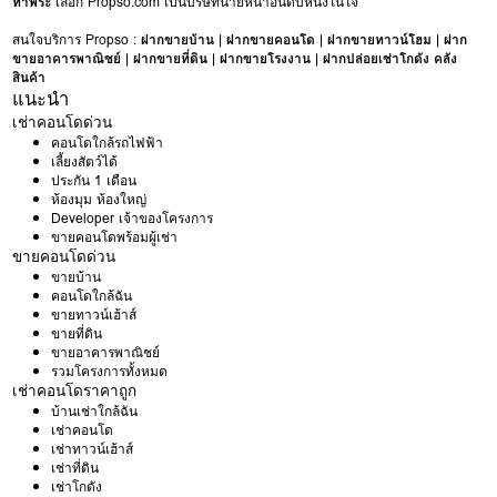
ท่าพระ
เลือก Propso.com เป็นบริษัทนายหน้าอันดับหนึ่งในใจ
สนใจบริการ Propso :
ฝากขายบ้าน
|
ฝากขายคอนโด
|
ฝากขายทาวน์โฮม
|
ฝาก
ขายอาคารพาณิชย์
|
ฝากขายที่ดิน
|
ฝากขายโรงงาน
|
ฝากปล่อยเช่าโกดัง คลัง
สินค้า
แนะนำ
เช่าคอนโดด่วน
คอนโดใกล้รถไฟฟ้า
เลี้ยงสัตว์ได้
ประกัน 1 เดือน
ห้องมุม ห้องใหญ่
Developer เจ้าของโครงการ
ขายคอนโดพร้อมผู้เช่า
ขายคอนโดด่วน
ขายบ้าน
คอนโดใกล้ฉัน
ขายทาวน์เฮ้าส์
ขายที่ดิน
ขายอาคารพาณิชย์
รวมโครงการทั้งหมด
เช่าคอนโดราคาถูก
บ้านเช่าใกล้ฉัน
เช่าคอนโด
เช่าทาวน์เฮ้าส์
เช่าที่ดิน
เช่าโกดัง