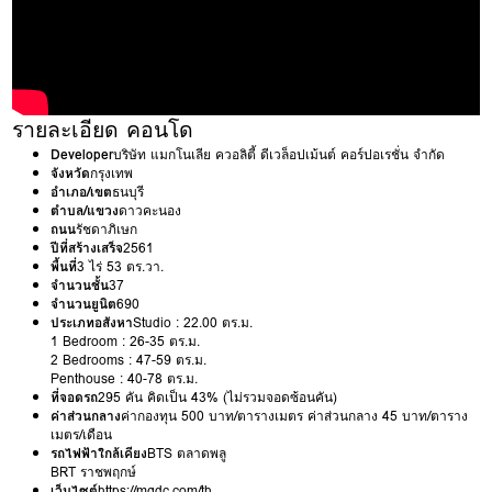
รายละเอียด คอนโด
Developer
บริษัท แมกโนเลีย ควอลิตี้ ดีเวล็อปเม้นต์ คอร์ปอเรชั่น จำกัด
จังหวัด
กรุงเทพ
อำเภอ/เขต
ธนบุรี
ตำบล/แขวง
ดาวคะนอง
ถนน
รัชดาภิเษก
ปีที่สร้างเสร็จ
2561
พื้นที่
3 ไร่ 53 ตร.วา.
จำนวนชั้น
37
จำนวนยูนิต
690
ประเภทอสังหา
Studio : 22.00 ตร.ม.
1 Bedroom : 26-35 ตร.ม.
2 Bedrooms : 47-59 ตร.ม.
Penthouse : 40-78 ตร.ม.
ที่จอดรถ
295 คัน คิดเป็น 43% (ไม่รวมจอดซ้อนคัน)
ค่าส่วนกลาง
ค่ากองทุน 500 บาท/ตารางเมตร ค่าส่วนกลาง 45 บาท/ตาราง
เมตร/เดือน
รถไฟฟ้าใกล้เคียง
BTS ตลาดพลู
BRT ราชพฤกษ์
เว็บไซต์
https://mqdc.com/th