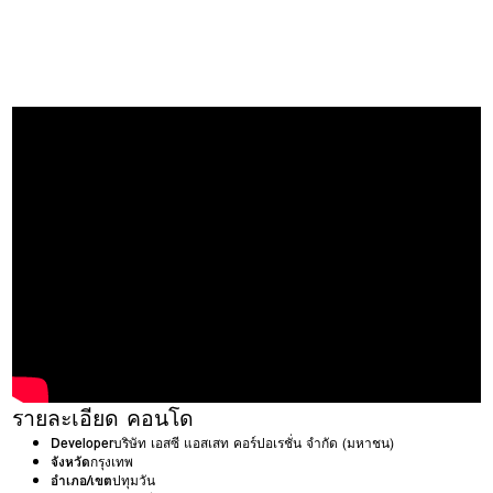
รายละเอียด คอนโด
Developer
บริษัท เอสซี แอสเสท คอร์ปอเรชั่น จำกัด (มหาชน)
จังหวัด
กรุงเทพ
อำเภอ/เขต
ปทุมวัน