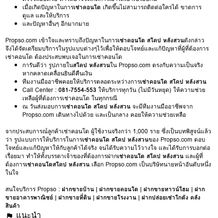
เมื่อเกิดปัญหาในการ
เช่าคอนโด
เกิดขึ้นไม่สามารถติดต่อใครได้ ขาดการ
ดูแล และให้บริการ
และปัญหาอื่นๆ อีกมากมาย
Propso.com เข้าใจและทราบถึงปัญหาในการ
เช่าคอนโด สโคป หลังสวน
ดังกล่าว
จึงได้จัดเตรียมบริการในรูปแบบต่างๆไว้เพื่อให้ตอบโจทย์และแก้ปัญหาที่ผู้ที่ต้องการ
เช่าคอนโด ต้องประสบพบเจอในการเช่าคอนโด
การันตีว่า รูปภายใน
สโคป หลังสวน
ใน Propso.com ตรงกับความเป็นจริง
หากคลาดเคลื่อนยินดีคืนเงิน
ทีมงานมืออาชีพคอยให้บริการตลอดระหว่างการ
เช่าคอนโด สโคป หลังสวน
Call Center :
081-7554-553
ให้บริการทุกวัน (ไม่มีวันหยุด) ให้ความช่วย
เหลือผู้ที่ต้องการเช่าคอนโด ในทุกกรณี
ณ วันส่งมอบการ
เช่าคอนโด สโคป หลังสวน
จะมีทีมงานมืออาชีพจาก
Propso.com เดินทางไปด้วย และเป็นกลาง คอยให้ความช่วยเหลือ
จากประสบการณ์ลูกค้าเช่าคอนโด ผู้ใช้งานจริงกว่า 1,000 ราย ซึ่งเป็นบทพิสูจน์แล้ว
ว่า รูปแบบการให้บริการในการ
เช่าคอนโด สโคป หลังสวน
ของ Propso.com ตอบ
โจทย์และแก้ปัญหาให้กับลูกค้าได้จริง จนได้รับความไว้วางใจ และได้รับการบอกต่อ
เรื่อยมา ทำให้ทั้งบรรดาเจ้าของที่ต้องการฝาก
เช่าคอนโด สโคป หลังสวน
และผู้ที่
ต้องการ
เช่าคอนโดสโคป หลังสวน
เลือก Propso.com เป็นบริษัทนายหน้าอันดับหนึ่ง
ในใจ
สนใจบริการ Propso :
ฝากขายบ้าน
|
ฝากขายคอนโด
|
ฝากขายทาวน์โฮม
|
ฝาก
ขายอาคารพาณิชย์
|
ฝากขายที่ดิน
|
ฝากขายโรงงาน
|
ฝากปล่อยเช่าโกดัง คลัง
สินค้า
แนะนำ