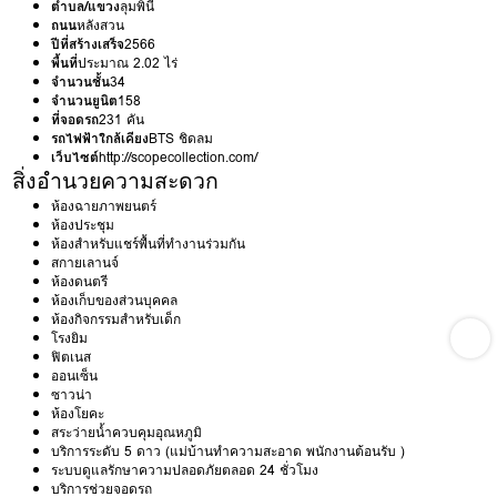
ตำบล/แขวง
ลุมพินี
ถนน
หลังสวน
ปีที่สร้างเสร็จ
2566
พื้นที่
ประมาณ 2.02 ไร่
จำนวนชั้น
34
จำนวนยูนิต
158
ที่จอดรถ
231 คัน
รถไฟฟ้าใกล้เคียง
BTS ชิดลม
เว็บไซต์
http://scopecollection.com/
สิ่งอำนวยความสะดวก
ห้องฉายภาพยนตร์
ห้องประชุม
ห้องสำหรับแชร์พื้นที่ทำงานร่วมกัน
สกายเลานจ์
ห้องดนตรี
ห้องเก็บของส่วนบุคคล
ห้องกิจกรรมสำหรับเด็ก
โรงยิม
ฟิตเนส
ออนเซ็น
ซาวน่า
ห้องโยคะ
สระว่ายน้ำควบคุมอุณหภูมิ
บริการระดับ 5 ดาว (แม่บ้านทำความสะอาด พนักงานต้อนรับ )
ระบบดูแลรักษาความปลอดภัยตลอด 24 ชั่วโมง
บริการช่วยจอดรถ