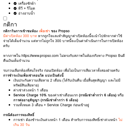
เครื่องซักผ้า
ทีวี + รีโมต
อ่างอาบน้ำ
กติกา
กติกาในการเข้าชมห้อง
เพื่อเช่า
ของ Propso
มีค่าเปิดห้อง 300 บาท
หากถูกใจและทำสัญญาค่าเปิดห้องนี้จะนำไปหักจากค่าใช้
จ่ายได้เต็มจำนวน แต่หากไม่ถูกใจ 300 บาทนี้จะเป็นค่าดำเนินการในการเปิดห้อง
ครับ
หากภาพใน
https://www.propso.com
ไม่ตรงกับสภาพในห้องจริงทาง Propso ยินดี
คืนเงินเต็มจำนวน
รบกวนเลือกห้องที่สนใจจริง ก่อนเปิดห้อง เพื่อไม่เป็นการเสียเวลาทั้งสองฝ่ายครับ
การชำระเงินเพื่อเช่าคอนโด แบ่งเป็นดังนี้
เงินประกันความเสียหาย 2 เดือน (ได้รับเงินคืน เมื่อสิ้นสุดสัญญา และไม่มี
ทรัพย์สินเสียหาย)
ค่าเช่าล่วงหน้า 1 เดือน
Service Charge 10%
ของค่าเช่าเดือนแรก
(กรณีเช่าต่ำกว่า 6 เดือน)
หรือ
การต่ออายุสัญญา (กรณีเช่าต่ำกว่า 6 เดือน)
รวมทั้งหมด 3 เดือน + Service Charge ก่อนเข้าอยู่
กรณีต้องการจองสิทธิ์
การเช่า ต้องชำระเงินล่วงหน้า 1 เดือน สำหรับการจองสิทธิ์เช่าล่วงหน้า
ไม่
เกิน 30 วัน