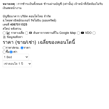
หมายเหตุ :
การชำระเงินทั้งหมด ชำระผ่านบัญชี (เท่านั้น) เจ้าหน้าที่เปิดห้องไม่รับ
เงินสดหน้างาน
บัญชีธนาคาร บริษัท คอนโดไทย จำกัด
ธ.ไทยพาณิชย์/เมเจอร์ รัชโยธิน (ออมทรัพย์)
เลขที่
4067011525
สโคป หลังสวน
ราคาเฉลี่ย
ค้นหาจากสถานที่ใน Google Map
VDO
ข้อมูลอสังหา
ราคา (ขาย/เช่า) เฉลี่ยของคอนโดนี้
ราคา/ตรม.
ราคา
ซื้อ
เช่า