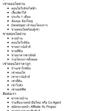
เช่าคอนโดด่วน
คอนโดใกล้รถไฟฟ้า
เลี้ยงสัตว์ได้
ประกัน 1 เดือน
ห้องมุม ห้องใหญ่
Developer เจ้าของโครงการ
ขายคอนโดพร้อมผู้เช่า
ขายคอนโดด่วน
ขายบ้าน
คอนโดใกล้ฉัน
ขายทาวน์เฮ้าส์
ขายที่ดิน
ขายอาคารพาณิชย์
รวมโครงการทั้งหมด
เช่าคอนโดราคาถูก
บ้านเช่าใกล้ฉัน
เช่าคอนโด
เช่าทาวน์เฮ้าส์
เช่าที่ดิน
เช่าโกดัง
เช่าออฟฟิศ
ติดต่อเรา
ฝากขายบ้าน
ร่วมทีมนายหน้ามือใหม่ หรือ Co-Agent
สมัครนายหน้า Affiliate กับ Propso
ฝากข่าวประชาสัมพันธ์