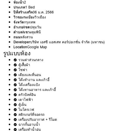
ห้องน้ำ
2
ประเภท
1 Bed
ปีที่สร้างเสร็จ
06 ม.ค. 2566
วิวของระเบียง
วิวเมือง
จังหวัด
กรุงเทพ
อำเภอ/เขต
ปทุมวัน
ตำบล/แขวง
ลุมพินี
ถนน
หลังสวน
Developer
บริษัท เอสซี แอสเสท คอร์ปอเรชั่น จำกัด (มหาชน)
Location
Google Map
รูปแบบห้อง
รวมค่าส่วนกลาง
ตู้เสื้อผ้า
โซฟา
เตียงและที่นอน
โต๊ะทำงาน และเก้าอี้
โต๊ะเครื่องแป้ง
โต๊ะทานอาหาร และเก้าอี้
ครัวบิลท์อิน
เตาไฟฟ้า
ตู้เย็น
ไมโครเวฟ
สติกเกอร์ที่จอดรถ
เครื่องปรับอากาศ + รีโมต
ฉากกั้นอาบน้ำ
เครื่องทำน้ำอุ่น