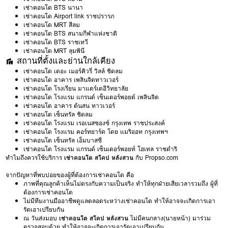
เช่าคอนโด BTS นานา
เช่าคอนโด Airport link ราชปรารภ
เช่าคอนโด MRT สีลม
เช่าคอนโด BTS สนามกีฬาแห่งชาติ
เช่าคอนโด BTS ราชเทวี
เช่าคอนโด MRT ลุมพินี
สถานที่ตั้งและย่านใกล้เคียง
เช่าคอนโด เดอะ เมอร์คิวรี่ วิลล์ ชิดลม
เช่าคอนโด อาคาร เพลินจิตทาวเวอร์
เช่าคอนโด โรงเรียน มาแตร์เดอีวิทยาลัย
เช่าคอนโด โรงแรม แกรนด์ เซ็นเตอร์พอยต์ เพลินจิต
เช่าคอนโด อาคาร ต้นสน ทาวเวอร์
เช่าคอนโด เซ็นทรัล ชิดลม
เช่าคอนโด โรงแรม เรอเนสซองซ์ กรุงเทพ ราชประสงค์
เช่าคอนโด โรงแรม คอร์ทยาร์ด โดย แมริออท กรุงเทพฯ
เช่าคอนโด เซ็นทรัล เอ็มบาสซี
เช่าคอนโด โรงแรม แกรนด์ เซ็นเตอร์พอยท์ โฮเทล ราชดำริ
ทำไมถึงควรใช้บริการ
เช่าคอนโด สโคป หลังสวน
กับ Propso.com
จากปัญหาที่พบบ่อยของผู้ที่ต้องการเช่าคอนโด คือ
ภาพที่คุณลูกค้าเห็นไม่ตรงกับความเป็นจริง ทำให้ทุกฝ่ายเสียเวลารวมถึง ผู้ที่
ต้องการเช่าคอนโด
ไม่มีทีมงานมืออาชีพดูแลตลอดระหว่างเช่าคอนโด ทำให้อาจจะเกิดการเอา
รัดเอาเปรียบกัน
ณ วันส่งมอบ
เช่าคอนโด สโคป หลังสวน
ไม่มีคนกลาง(นายหน้า) มาร่วม
ตรวจสอบด้วย ทำให้อาจจะเกิดการเอารัดเอาเปรียบกัน