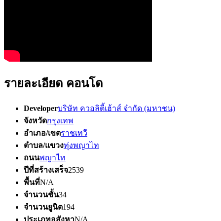
รายละเอียด คอนโด
Developer
บริษัท ควอลิตี้เฮ้าส์ จำกัด (มหาชน)
จังหวัด
กรุงเทพ
อำเภอ/เขต
ราชเทวี
ตำบล/แขวง
ทุ่งพญาไท
ถนน
พญาไท
ปีที่สร้างเสร็จ
2539
พื้นที่
N/A
จำนวนชั้น
34
จำนวนยูนิต
194
ประเภทอสังหา
N/A