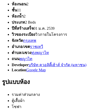
ห้องนอน
2
ชั้น
11
ห้องน้ำ
2
ประเภท
2 Beds
ปีที่สร้างเสร็จ
01 ม.ค. 2539
วิวของระเบียง
วิวภายในโครงการ
จังหวัด
กรุงเทพ
อำเภอ/เขต
ราชเทวี
ตำบล/แขวง
ทุ่งพญาไท
ถนน
พญาไท
Developer
บริษัท ควอลิตี้เฮ้าส์ จำกัด (มหาชน)
Location
Google Map
รูปแบบห้อง
รวมค่าส่วนกลาง
ตู้เสื้อผ้า
โซฟา