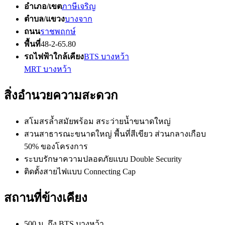
อำเภอ/เขต
ภาษีเจริญ
ตำบล/แขวง
บางจาก
ถนน
ราชพฤกษ์
พื้นที่
48-2-65.80
รถไฟฟ้าใกล้เคียง
BTS บางหว้า
MRT บางหว้า
สิ่งอำนวยความสะดวก
สโมสรล้ำสมัยพร้อม สระว่ายน้ำขนาดใหญ่
สวนสาธารณะขนาดใหญ่ พื้นที่สีเขียว ส่วนกลางเกือบ
50% ของโครงการ
ระบบรักษาความปลอดภัยแบบ Double Security
ติดตั้งสายไฟแบบ Connecting Cap
สถานที่ข้างเคียง
500 ม. ถึง BTS บางหว้า