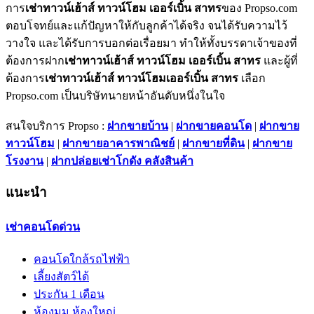
การ
เช่าทาวน์เฮ้าส์ ทาวน์โฮม เออร์เบิ้น สาทร
ของ Propso.com
ตอบโจทย์และแก้ปัญหาให้กับลูกค้าได้จริง จนได้รับความไว้
วางใจ และได้รับการบอกต่อเรื่อยมา ทำให้ทั้งบรรดาเจ้าของที่
ต้องการฝาก
เช่าทาวน์เฮ้าส์ ทาวน์โฮม เออร์เบิ้น สาทร
และผู้ที่
ต้องการ
เช่าทาวน์เฮ้าส์ ทาวน์โฮมเออร์เบิ้น สาทร
เลือก
Propso.com เป็นบริษัทนายหน้าอันดับหนึ่งในใจ
สนใจบริการ Propso :
ฝากขายบ้าน
|
ฝากขายคอนโด
|
ฝากขาย
ทาวน์โฮม
|
ฝากขายอาคารพาณิชย์
|
ฝากขายที่ดิน
|
ฝากขาย
โรงงาน
|
ฝากปล่อยเช่าโกดัง คลังสินค้า
แนะนำ
เช่าคอนโดด่วน
คอนโดใกล้รถไฟฟ้า
เลี้ยงสัตว์ได้
ประกัน 1 เดือน
ห้องมุม ห้องใหญ่