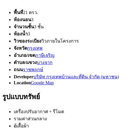
พื้นที่
21 ตรว.
ห้องนอน
3
จำนวนชั้น
3 ชั้น
ห้องน้ำ
3
วิวของระเบียง
วิวภายในโครงการ
จังหวัด
กรุงเทพ
อำเภอ/เขต
ภาษีเจริญ
ตำบล/แขวง
บางจาก
ถนน
ราชพฤกษ์
Developer
บริษัท กรุงเทพบ้านและที่ดิน จำกัด (มหาชน)
Location
Google Map
รูปแบบทรัพย์
เครื่องปรับอากาศ + รีโมต
รวมค่าส่วนกลาง
ตู้เสื้อผ้า