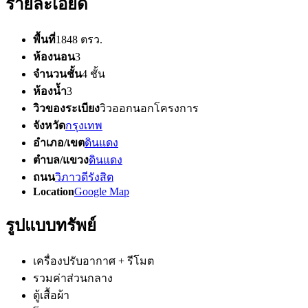
รายละเอียด
พื้นที่
1848 ตรว.
ห้องนอน
3
จำนวนชั้น
4 ชั้น
ห้องน้ำ
3
วิวของระเบียง
วิวออกนอกโครงการ
จังหวัด
กรุงเทพ
อำเภอ/เขต
ดินแดง
ตำบล/แขวง
ดินแดง
ถนน
วิภาวดีรังสิต
Location
Google Map
รูปแบบทรัพย์
เครื่องปรับอากาศ + รีโมต
รวมค่าส่วนกลาง
ตู้เสื้อผ้า