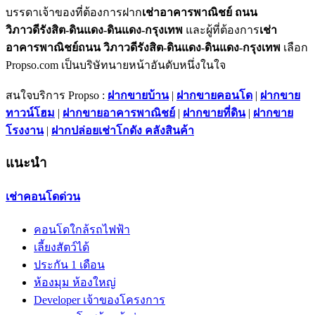
บรรดาเจ้าของที่ต้องการฝาก
เช่าอาคารพาณิชย์ ถนน
วิภาวดีรังสิต-ดินแดง-ดินแดง-กรุงเทพ
และผู้ที่ต้องการ
เช่า
อาคารพาณิชย์ถนน วิภาวดีรังสิต-ดินแดง-ดินแดง-กรุงเทพ
เลือก
Propso.com เป็นบริษัทนายหน้าอันดับหนึ่งในใจ
สนใจบริการ Propso :
ฝากขายบ้าน
|
ฝากขายคอนโด
|
ฝากขาย
ทาวน์โฮม
|
ฝากขายอาคารพาณิชย์
|
ฝากขายที่ดิน
|
ฝากขาย
โรงงาน
|
ฝากปล่อยเช่าโกดัง คลังสินค้า
แนะนำ
เช่าคอนโดด่วน
คอนโดใกล้รถไฟฟ้า
เลี้ยงสัตว์ได้
ประกัน 1 เดือน
ห้องมุม ห้องใหญ่
Developer เจ้าของโครงการ