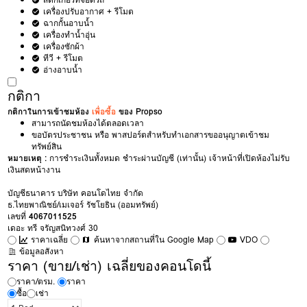
เครื่องปรับอากาศ + รีโมต
ฉากกั้นอาบน้ำ
เครื่องทำน้ำอุ่น
เครื่องซักผ้า
ทีวี + รีโมต
อ่างอาบน้ำ
กติกา
กติกาในการเข้าชมห้อง
เพื่อซื้อ
ของ Propso
สามารถนัดชมห้องได้ตลอดเวลา
ขอบัตรประชาชน หรือ พาสปอร์ตสำหรับทำเอกสารขออนุญาตเข้าชม
ทรัพย์สิน
หมายเหตุ :
การชำระเงินทั้งหมด ชำระผ่านบัญชี (เท่านั้น) เจ้าหน้าที่เปิดห้องไม่รับ
เงินสดหน้างาน
บัญชีธนาคาร บริษัท คอนโดไทย จำกัด
ธ.ไทยพาณิชย์/เมเจอร์ รัชโยธิน (ออมทรัพย์)
เลขที่
4067011525
เดอะ ทรี จรัญสนิทวงศ์ 30
ราคาเฉลี่ย
ค้นหาจากสถานที่ใน Google Map
VDO
ข้อมูลอสังหา
ราคา (ขาย/เช่า) เฉลี่ยของคอนโดนี้
ราคา/ตรม.
ราคา
ซื้อ
เช่า