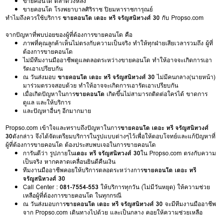
ขายคอนโด ตลาดวังหลัง
ขายคอนโด โรงพยาบาลศิริราช ปิยมหาราชการุณย์
ทำไมถึงควรใช้บริการ
ขายคอนโด เดอะ ทรี จรัญสนิทวงศ์ 30
กับ Propso.com
จากปัญหาที่พบบ่อยของผู้ที่ต้องการขายคอนโด คือ
ภาพที่คุณลูกค้าเห็นไม่ตรงกับความเป็นจริง ทำให้ทุกฝ่ายเสียเวลารวมถึง ผู้ที่
ต้องการขายคอนโด
ไม่มีทีมงานมืออาชีพดูแลตลอดระหว่างขายคอนโด ทำให้อาจจะเกิดการเอา
รัดเอาเปรียบกัน
ณ วันส่งมอบ
ขายคอนโด เดอะ ทรี จรัญสนิทวงศ์ 30
ไม่มีคนกลาง(นายหน้า)
มาร่วมตรวจสอบด้วย ทำให้อาจจะเกิดการเอารัดเอาเปรียบกัน
เมื่อเกิดปัญหาในการ
ขายคอนโด
เกิดขึ้นไม่สามารถติดต่อใครได้ ขาดการ
ดูแล และให้บริการ
และปัญหาอื่นๆ อีกมากมาย
Propso.com เข้าใจและทราบถึงปัญหาในการ
ขายคอนโด เดอะ ทรี จรัญสนิทวงศ์
30
ดังกล่าว จึงได้จัดเตรียมบริการในรูปแบบต่างๆไว้เพื่อให้ตอบโจทย์และแก้ปัญหาที่
ผู้ที่ต้องการขายคอนโด ต้องประสบพบเจอในการขายคอนโด
การันตีว่า รูปภายใน
เดอะ ทรี จรัญสนิทวงศ์ 30
ใน Propso.com ตรงกับความ
เป็นจริง หากคลาดเคลื่อนยินดีคืนเงิน
ทีมงานมืออาชีพคอยให้บริการตลอดระหว่างการ
ขายคอนโด เดอะ ทรี
จรัญสนิทวงศ์ 30
Call Center :
081-7554-553
ให้บริการทุกวัน (ไม่มีวันหยุด) ให้ความช่วย
เหลือผู้ที่ต้องการขายคอนโด ในทุกกรณี
ณ วันส่งมอบการ
ขายคอนโด เดอะ ทรี จรัญสนิทวงศ์ 30
จะมีทีมงานมืออาชีพ
จาก Propso.com เดินทางไปด้วย และเป็นกลาง คอยให้ความช่วยเหลือ