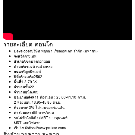
รายละเอียด คอนโด
Developer
บริษัท พฤกษา เรียลเอสเตท จำกัด (มหาชน)
จังหวัด
กรุงเทพ
อำเภอ/เขต
บางกอกน้อย
ตำบล/แขวง
บ้านช่างหล่อ
ถนน
จรัญสนิทวงศ์
ปีที่สร้างเสร็จ
2562
พื้นที่
1-3-79 ไร่
จำนวนชั้น
22
จำนวนยูนิต
305
ประเภทอสังหา
1 ห้องนอน : 23.60-41.10 ตร.ม.
2 ห้องนอน 43.95-45.85 ตร.ม.
ที่จอดรถ
43% ไม่รวมจอดซ้อนคัน
ค่าส่วนกลาง
55 บาท/ตร.ม
รถไฟฟ้าใกล้เคียง
MRT บางขุนนนท์
MRT แยกไฟฉาย
เว็บไซต์
https://www.pruksa.com/
สิ่งอำนวยความสะดวก