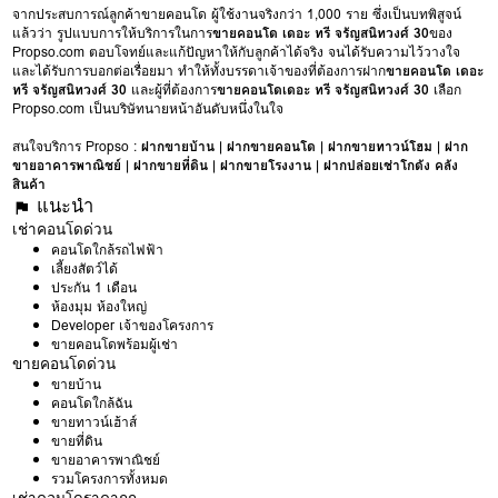
จากประสบการณ์ลูกค้าขายคอนโด ผู้ใช้งานจริงกว่า 1,000 ราย ซึ่งเป็นบทพิสูจน์
แล้วว่า รูปแบบการให้บริการในการ
ขายคอนโด เดอะ ทรี จรัญสนิทวงศ์ 30
ของ
Propso.com ตอบโจทย์และแก้ปัญหาให้กับลูกค้าได้จริง จนได้รับความไว้วางใจ
และได้รับการบอกต่อเรื่อยมา ทำให้ทั้งบรรดาเจ้าของที่ต้องการฝาก
ขายคอนโด เดอะ
ทรี จรัญสนิทวงศ์ 30
และผู้ที่ต้องการ
ขายคอนโดเดอะ ทรี จรัญสนิทวงศ์ 30
เลือก
Propso.com เป็นบริษัทนายหน้าอันดับหนึ่งในใจ
สนใจบริการ Propso :
ฝากขายบ้าน
|
ฝากขายคอนโด
|
ฝากขายทาวน์โฮม
|
ฝาก
ขายอาคารพาณิชย์
|
ฝากขายที่ดิน
|
ฝากขายโรงงาน
|
ฝากปล่อยเช่าโกดัง คลัง
สินค้า
แนะนำ
เช่าคอนโดด่วน
คอนโดใกล้รถไฟฟ้า
เลี้ยงสัตว์ได้
ประกัน 1 เดือน
ห้องมุม ห้องใหญ่
Developer เจ้าของโครงการ
ขายคอนโดพร้อมผู้เช่า
ขายคอนโดด่วน
ขายบ้าน
คอนโดใกล้ฉัน
ขายทาวน์เฮ้าส์
ขายที่ดิน
ขายอาคารพาณิชย์
รวมโครงการทั้งหมด