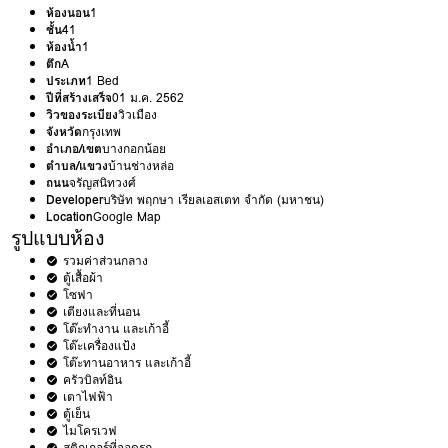
ห้องนอน
1
ชั้น
41
ห้องน้ำ
1
ตึก
A
ประเภท
1 Bed
ปีที่สร้างเสร็จ
01 ม.ค. 2562
วิวของระเบียง
วิวเมือง
จังหวัด
กรุงเทพ
อำเภอ/เขต
บางกอกน้อย
ตำบล/แขวง
บ้านช่างหล่อ
ถนน
จรัญสนิทวงศ์
Developer
บริษัท พฤกษา เรียลเอสเตท จำกัด (มหาชน)
Location
Google Map
รูปแบบห้อง
รวมค่าส่วนกลาง
ตู้เสื้อผ้า
โซฟา
เตียงและที่นอน
โต๊ะทำงาน และเก้าอี้
โต๊ะเครื่องแป้ง
โต๊ะทานอาหาร และเก้าอี้
ครัวบิลท์อิน
เตาไฟฟ้า
ตู้เย็น
ไมโครเวฟ
สติกเกอร์ที่จอดรถ