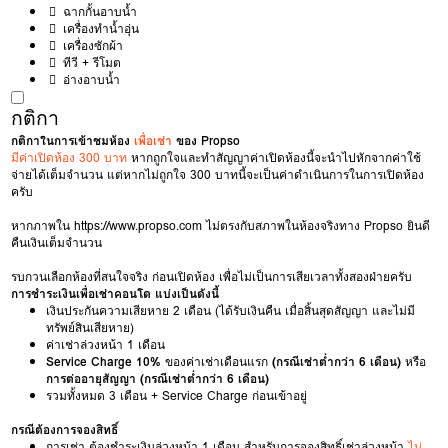
ฉากกั้นอาบน้ำ
เครื่องทำน้ำอุ่น
เครื่องซักผ้า
ทีวี + รีโมต
อ่างอาบน้ำ
กติกา
กติกาในการเข้าชมห้อง
เพื่อเช่า
ของ Propso
มีค่าเปิดห้อง 300 บาท
หากถูกใจและทำสัญญาค่าเปิดห้องนี้จะนำไปหักจากค่าใช้
จ่ายได้เต็มจำนวน แต่หากไม่ถูกใจ 300 บาทนี้จะเป็นค่าดำเนินการในการเปิดห้อง
ครับ
หากภาพใน
https://www.propso.com
ไม่ตรงกับสภาพในห้องจริงทาง Propso ยินดี
คืนเงินเต็มจำนวน
รบกวนเลือกห้องที่สนใจจริง ก่อนเปิดห้อง เพื่อไม่เป็นการเสียเวลาทั้งสองฝ่ายครับ
การชำระเงินเพื่อเช่าคอนโด แบ่งเป็นดังนี้
เงินประกันความเสียหาย 2 เดือน (ได้รับเงินคืน เมื่อสิ้นสุดสัญญา และไม่มี
ทรัพย์สินเสียหาย)
ค่าเช่าล่วงหน้า 1 เดือน
Service Charge 10%
ของค่าเช่าเดือนแรก
(กรณีเช่าต่ำกว่า 6 เดือน)
หรือ
การต่ออายุสัญญา (กรณีเช่าต่ำกว่า 6 เดือน)
รวมทั้งหมด 3 เดือน + Service Charge ก่อนเข้าอยู่
กรณีต้องการจองสิทธิ์
การเช่า ต้องชำระเงินล่วงหน้า 1 เดือน สำหรับการจองสิทธิ์เช่าล่วงหน้า
ไม่