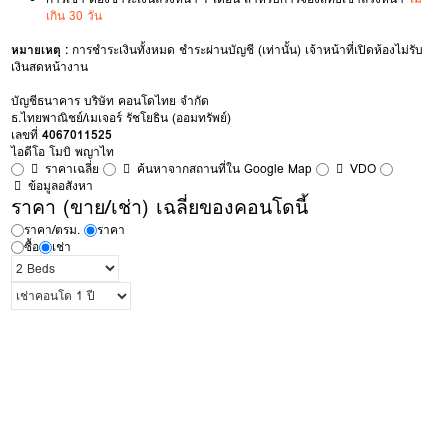
เกิน 30 วัน
หมายเหตุ :
การชำระเงินทั้งหมด ชำระผ่านบัญชี (เท่านั้น) เจ้าหน้าที่เปิดห้องไม่รับ
เงินสดหน้างาน
บัญชีธนาคาร บริษัท คอนโดไทย จำกัด
ธ.ไทยพาณิชย์/เมเจอร์ รัชโยธิน (ออมทรัพย์)
เลขที่
4067011525
ไอดีโอ โมบิ พญาไท
ราคาเฉลี่ย
ค้นหาจากสถานที่ใน Google Map
VDO
ข้อมูลอสังหา
ราคา (ขาย/เช่า) เฉลี่ยของคอนโดนี้
ราคา/ตรม.
ราคา
ซื้อ
เช่า