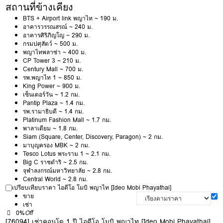
สถานที่ข้างเคียง
BTS + Airport link พญาไท ~ 190 ม.
อาคารวรรณสรณ์ ~ 240 ม.
อาคารศิริภิญโญ ~ 290 ม.
กรมปศุสัตว์ ~ 500 ม.
พญาไทพลาซ่า ~ 400 ม.
CP Tower 3 ~ 210 ม.
Century Mall ~ 700 ม.
รพ.พญาไท 1 ~ 850 ม.
King Power ~ 900 ม.
เซ็นเตอร์วัน ~ 1.2 กม.
Pantip Plaza ~ 1.4 กม.
รพ.รามาธิบดี ~ 1.4 กม.
Platinum Fashion Mall ~ 1.7 กม.
พาลาเดียม ~ 1.8 กม.
Siam (Square, Center, Discovery, Paragon) ~ 2 กม.
มาบุญครอง MBK ~ 2 กม.
Tesco Lotus พระราม 1 ~ 2.1 กม.
Big C ราชดำริ ~ 2.5 กม.
จุฬาลงกรณ์มหาวิทยาลัย ~ 2.8 กม.
Central World ~ 2.8 กม.
เปรียบเทียบราคา ไอดีโอ โมบิ พญาไท [Ideo Mobi Phayathai]
ขาย
เช่า
0%
Off
[76094] เช่าคอนโด 1 ปี ไอดีโอ โมบิ พญาไท [Ideo Mobi Phayathai]