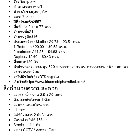
จังหวัด
กรุงเทพ
อำเภอ/เขต
ราชเทวี
ตำบล/แขวง
ทุ่งพญาไท
ถนน
ศรีอยุธยา
ปีที่สร้างเสร็จ
2557
พื้นที่
1 ไร่ 2 งาน 77 ตร.ว.
จำนวนชั้น
24
จำนวนยูนิต
316
ประเภทอสังหา
Studio / 20.78 – 23.51 ตร.ม.
1 Bedroom / 29.90 – 30.53 ตร.ม.
2 bedroom / 41.85 – 51.83 ตร.ม.
Duplex / 42.60 – 60.43 ตร.ม.
ที่จอดรถ
129 คัน
ค่าส่วนกลาง
ค่ากองทุน 500 บาทต่อตารางเมตร, ค่าส่วนกลาง 48 บาทต่อตา
รางเมตรต่อเดือน
รถไฟฟ้าใกล้เคียง
BTS พญาไท
เว็บไซต์
https://www.ideomobiphayathai.com/
สิ่งอำนวยความสะดวก
สระว่ายน้ำขนาด 3.5 x 20 เมตร
ห้องออกกำลังกาย 1 ห้อง
สวนหย่อมรอบโครงการ
Library
ลิฟท์โดยสาร 2 ตัว/อาคาร
อัตราส่วนลิฟท์ 158 : 1
Service Lift 1 ตัว
ระบบ CCTV / Access Card