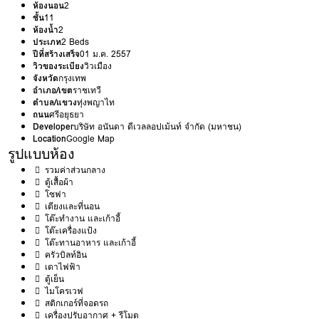
ห้องนอน
2
ชั้น
11
ห้องน้ำ
2
ประเภท
2 Beds
ปีที่สร้างเสร็จ
01 ม.ค. 2557
วิวของระเบียง
วิวเมือง
จังหวัด
กรุงเทพ
อำเภอ/เขต
ราชเทวี
ตำบล/แขวง
ทุ่งพญาไท
ถนน
ศรีอยุธยา
Developer
บริษัท อนันดา ดีเวลลอปเม้นท์ จำกัด (มหาชน)
Location
Google Map
รูปแบบห้อง
รวมค่าส่วนกลาง
ตู้เสื้อผ้า
โซฟา
เตียงและที่นอน
โต๊ะทำงาน และเก้าอี้
โต๊ะเครื่องแป้ง
โต๊ะทานอาหาร และเก้าอี้
ครัวบิลท์อิน
เตาไฟฟ้า
ตู้เย็น
ไมโครเวฟ
สติกเกอร์ที่จอดรถ
เครื่องปรับอากาศ + รีโมต