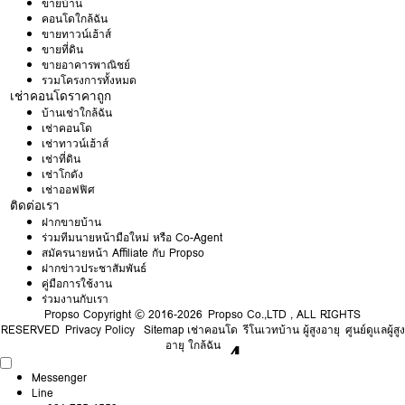
ขายบ้าน
คอนโดใกล้ฉัน
ขายทาวน์เฮ้าส์
ขายที่ดิน
ขายอาคารพาณิชย์
รวมโครงการทั้งหมด
เช่าคอนโดราคาถูก
บ้านเช่าใกล้ฉัน
เช่าคอนโด
เช่าทาวน์เฮ้าส์
เช่าที่ดิน
เช่าโกดัง
เช่าออฟฟิศ
ติดต่อเรา
ฝากขายบ้าน
ร่วมทีมนายหน้ามือใหม่ หรือ Co-Agent
สมัครนายหน้า Affiliate กับ Propso
ฝากข่าวประชาสัมพันธ์
คู่มือการใช้งาน
ร่วมงานกับเรา
Propso
Copyright © 2016-2026 Propso Co.,LTD , ALL RIGHTS
RESERVED
Privacy Policy
Sitemap
เช่าคอนโด
รีโนเวทบ้าน ผู้สูงอายุ
ศูนย์ดูแลผู้สูง
อายุ ใกล้ฉัน
Messenger
Line