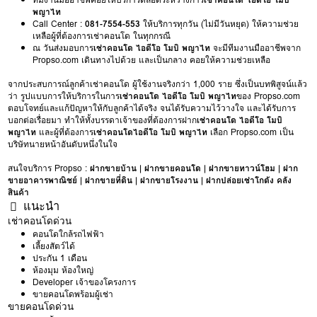
พญาไท
Call Center :
081-7554-553
ให้บริการทุกวัน (ไม่มีวันหยุด) ให้ความช่วย
เหลือผู้ที่ต้องการเช่าคอนโด ในทุกกรณี
ณ วันส่งมอบการ
เช่าคอนโด ไอดีโอ โมบิ พญาไท
จะมีทีมงานมืออาชีพจาก
Propso.com เดินทางไปด้วย และเป็นกลาง คอยให้ความช่วยเหลือ
จากประสบการณ์ลูกค้าเช่าคอนโด ผู้ใช้งานจริงกว่า 1,000 ราย ซึ่งเป็นบทพิสูจน์แล้ว
ว่า รูปแบบการให้บริการในการ
เช่าคอนโด ไอดีโอ โมบิ พญาไท
ของ Propso.com
ตอบโจทย์และแก้ปัญหาให้กับลูกค้าได้จริง จนได้รับความไว้วางใจ และได้รับการ
บอกต่อเรื่อยมา ทำให้ทั้งบรรดาเจ้าของที่ต้องการฝาก
เช่าคอนโด ไอดีโอ โมบิ
พญาไท
และผู้ที่ต้องการ
เช่าคอนโดไอดีโอ โมบิ พญาไท
เลือก Propso.com เป็น
บริษัทนายหน้าอันดับหนึ่งในใจ
สนใจบริการ Propso :
ฝากขายบ้าน
|
ฝากขายคอนโด
|
ฝากขายทาวน์โฮม
|
ฝาก
ขายอาคารพาณิชย์
|
ฝากขายที่ดิน
|
ฝากขายโรงงาน
|
ฝากปล่อยเช่าโกดัง คลัง
สินค้า
แนะนำ
เช่าคอนโดด่วน
คอนโดใกล้รถไฟฟ้า
เลี้ยงสัตว์ได้
ประกัน 1 เดือน
ห้องมุม ห้องใหญ่
Developer เจ้าของโครงการ
ขายคอนโดพร้อมผู้เช่า
ขายคอนโดด่วน