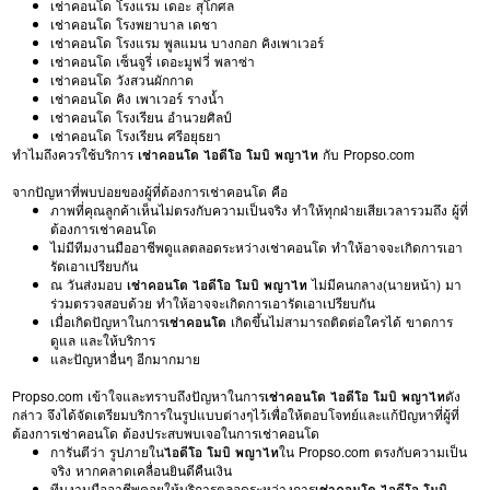
เช่าคอนโด โรงแรม เดอะ สุโกศล
เช่าคอนโด โรงพยาบาล เดชา
เช่าคอนโด โรงแรม พูลแมน บางกอก คิงเพาเวอร์
เช่าคอนโด เซ็นจูรี่ เดอะมูฟวี่ พลาซ่า
เช่าคอนโด วังสวนผักกาด
เช่าคอนโด คิง เพาเวอร์ รางน้ำ
เช่าคอนโด โรงเรียน อำนวยศิลป์
เช่าคอนโด โรงเรียน ศรีอยุธยา
ทำไมถึงควรใช้บริการ
เช่าคอนโด ไอดีโอ โมบิ พญาไท
กับ Propso.com
จากปัญหาที่พบบ่อยของผู้ที่ต้องการเช่าคอนโด คือ
ภาพที่คุณลูกค้าเห็นไม่ตรงกับความเป็นจริง ทำให้ทุกฝ่ายเสียเวลารวมถึง ผู้ที่
ต้องการเช่าคอนโด
ไม่มีทีมงานมืออาชีพดูแลตลอดระหว่างเช่าคอนโด ทำให้อาจจะเกิดการเอา
รัดเอาเปรียบกัน
ณ วันส่งมอบ
เช่าคอนโด ไอดีโอ โมบิ พญาไท
ไม่มีคนกลาง(นายหน้า) มา
ร่วมตรวจสอบด้วย ทำให้อาจจะเกิดการเอารัดเอาเปรียบกัน
เมื่อเกิดปัญหาในการ
เช่าคอนโด
เกิดขึ้นไม่สามารถติดต่อใครได้ ขาดการ
ดูแล และให้บริการ
และปัญหาอื่นๆ อีกมากมาย
Propso.com เข้าใจและทราบถึงปัญหาในการ
เช่าคอนโด ไอดีโอ โมบิ พญาไท
ดัง
กล่าว จึงได้จัดเตรียมบริการในรูปแบบต่างๆไว้เพื่อให้ตอบโจทย์และแก้ปัญหาที่ผู้ที่
ต้องการเช่าคอนโด ต้องประสบพบเจอในการเช่าคอนโด
การันตีว่า รูปภายใน
ไอดีโอ โมบิ พญาไท
ใน Propso.com ตรงกับความเป็น
จริง หากคลาดเคลื่อนยินดีคืนเงิน
ทีมงานมืออาชีพคอยให้บริการตลอดระหว่างการ
เช่าคอนโด ไอดีโอ โมบิ