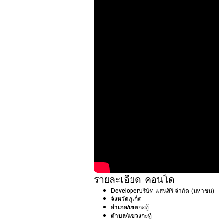
รายละเอียด คอนโด
Developer
บริษัท แสนสิริ จำกัด (มหาชน)
จังหวัด
ภูเก็ต
อำเภอ/เขต
กะทู้
ตำบล/แขวง
กะทู้