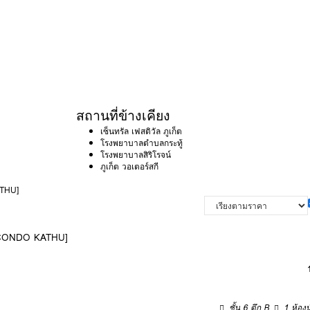
สถานที่ข้างเคียง
เซ็นทรัล เฟสติวัล ภูเก็ต
โรงพยาบาลตำบลกระทู้
โรงพยาบาลสิริโรจน์
ภูเก็ต วอเตอร์สกี
ATHU]
 [DCONDO KATHU]
ชั้น 6 ตึก B
1 ห้องน