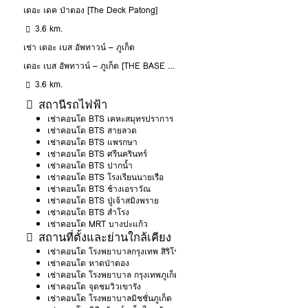
เดอะ เดค ป่าตอง [The Deck Patong]
3.6 km.
เช่า เดอะ เบส อัพทาวน์ – ภูเก็ต
เดอะ เบส อัพทาวน์ – ภูเก็ต [THE BASE UPTOWN – PHUKET]
3.6 km.
สถานีรถไฟฟ้า
เช่าคอนโด BTS เคหะสมุทรปราการ
เช่าคอนโด BTS สายลวด
เช่าคอนโด BTS แพรกษา
เช่าคอนโด BTS ศรีนครินทร์
เช่าคอนโด BTS ปากน้ำ
เช่าคอนโด BTS โรงเรียนนายเรือ
เช่าคอนโด BTS ช้างเอราวัณ
เช่าคอนโด BTS ปู่เจ้าสมิงพราย
เช่าคอนโด BTS สำโรง
เช่าคอนโด MRT บางปะแก้ว
สถานที่ตั้งและย่านใกล้เคียง
เช่าคอนโด โรงพยาบาลกรุงเทพ สิริโรจน์
เช่าคอนโด หาดป่าตอง
เช่าคอนโด โรงพยาบาล กรุงเทพภูเก็ต
เช่าคอนโด จุดชมวิวเขารัง
เช่าคอนโด โรงพยาบาลมิชชั่นภูเก็ต