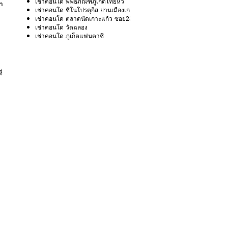
เช่าคอนโด พิพิธภัณฑ์ภูเก็ตไทยหัว
่า
เช่าคอนโด ชิโนโปรตุกีส ย่านเมืองเก่าภูเก็ต
เช่าคอนโด ตลาดนัดเกาะแก้ว ซอย23
เช่าคอนโด วัดฉลอง
เช่าคอนโด ภูเก็ตแฟนตาซี
่