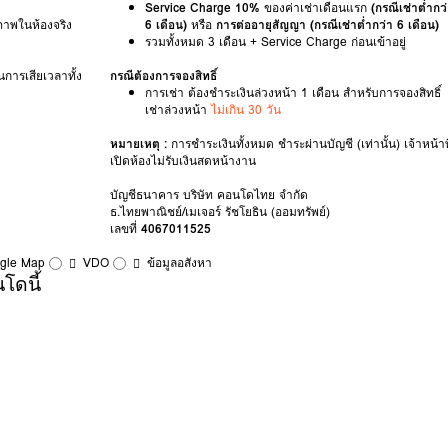
Service Charge 10%
ของค่าเช่าเดือนแรก
(กรณีเช่าต่ำกว
ภาพในห้องจริง
6 เดือน)
หรือ
การต่ออายุสัญญา (กรณีเช่าต่ำกว่า 6 เดือน)
รวมทั้งหมด 3 เดือน + Service Charge ก่อนเข้าอยู่
็นการเสียเวลาทั้ง
กรณีต้องการจองสิทธิ์
การเช่า ต้องชำระเงินล่วงหน้า 1 เดือน สำหรับการจองสิทธิ์
เช่าล่วงหน้า
ไม่เกิน 30 วัน
หมายเหตุ :
การชำระเงินทั้งหมด ชำระผ่านบัญชี (เท่านั้น) เจ้าหน้าที
เปิดห้องไม่รับเงินสดหน้างาน
บัญชีธนาคาร บริษัท คอนโดไทย จำกัด
ธ.ไทยพาณิชย์/เมเจอร์ รัชโยธิน (ออมทรัพย์)
เลขที่
4067011525
ogle Map
VDO
ข้อมูลอสังหา
โดนี้