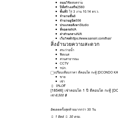
ถนน
วิชิตสงคราม
ปีที่สร้างเสร็จ
2560
พื้นที่
5 ไร่ 3 งาน 10.14 ตร.ว.
จำนวนชั้น
8
จำนวนยูนิต
556
ประเภทอสังหา
Studio
ที่จอดรถ
N/A
ค่าส่วนกลาง
N/A
เว็บไซต์
https://www.sansiri.com/thai/
สิ่งอำนวยความสะดวก
สระว่ายน้ำ
ฟิตเนส
สวนสาธารณะ
CCTV
รปภ.
เปรียบเทียบราคา ดีคอนโด กะทู้ [DCONDO K
ขาย
เช่า
0%
Off
[18546] เช่าคอนโด 1 ปี ดีคอนโด กะทู้
เช่า
6,500 ฿
อัพเดตครั้งสุดท้ายมากกว่า 30 วัน
1 Bed
30 ตรม.