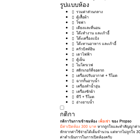
รูปแบบห้อง
รวมค่าส่วนกลาง
ตู้เสื้อผ้า
โซฟา
เตียงและที่นอน
โต๊ะทำงาน และเก้าอี้
โต๊ะเครื่องแป้ง
โต๊ะทานอาหาร และเก้าอี้
ครัวบิลท์อิน
เตาไฟฟ้า
ตู้เย็น
ไมโครเวฟ
สติกเกอร์ที่จอดรถ
เครื่องปรับอากาศ + รีโมต
ฉากกั้นอาบน้ำ
เครื่องทำน้ำอุ่น
เครื่องซักผ้า
ทีวี + รีโมต
อ่างอาบน้ำ
กติกา
กติกาในการเข้าชมห้อง
เพื่อเช่า
ของ Propso
มีค่าเปิดห้อง 300 บาท
หากถูกใจและทำสัญญาค่าเป
หักจากค่าใช้จ่ายได้เต็มจำนวน แต่หากไม่ถูกใจ 30
ค่าดำเนินการในการเปิดห้องครับ