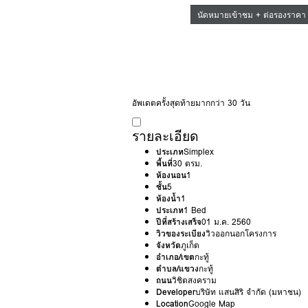
นัดหมายเข้าชม + ต่อรองราคา
อัพเดตครั้งสุดท้ายมากกว่า 30 วัน
รายละเอียด
ประเภท
Simplex
พื้นที่
30 ตรม.
ห้องนอน
1
ชั้น
5
ห้องน้ำ
1
ประเภท
1 Bed
ปีที่สร้างเสร็จ
01 ม.ค. 2560
วิวของระเบียง
วิวออกนอกโครงการ
จังหวัด
ภูเก็ต
อำเภอ/เขต
กะทู้
ตำบล/แขวง
กะทู้
ถนน
วิชิตสงคราม
Developer
บริษัท แสนสิริ จำกัด (มหาชน)
Location
Google Map