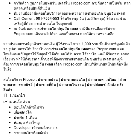
การันตีว่า รูปภายใน
ปทุมวัน เพลส
ใน Propso.com ตรงกับความเป็นจริง หาก
คลาดเคลื่อนยินดีคืนเงิน
ทีมงานมืออาชีพคอยให้บริการตลอดระหว่างการ
เช่าคอนโด ปทุมวัน เพลส
Call Center :
081-7554-553
ให้บริการทุกวัน (ไม่มีวันหยุด) ให้ความช่วย
เหลือผู้ที่ต้องการเช่าคอนโด ในทุกกรณี
ณ วันส่งมอบการ
เช่าคอนโด ปทุมวัน เพลส
จะมีทีมงานมืออาชีพจาก
Propso.com เดินทางไปด้วย และเป็นกลาง คอยให้ความช่วยเหลือ
จากประสบการณ์ลูกค้าเช่าคอนโด ผู้ใช้งานจริงกว่า 1,000 ราย ซึ่งเป็นบทพิสูจน์แล้ว
ว่า รูปแบบการให้บริการในการ
เช่าคอนโด ปทุมวัน เพลส
ของ Propso.com ตอบ
โจทย์และแก้ปัญหาให้กับลูกค้าได้จริง จนได้รับความไว้วางใจ และได้รับการบอกต่อ
เรื่อยมา ทำให้ทั้งบรรดาเจ้าของที่ต้องการฝาก
เช่าคอนโด ปทุมวัน เพลส
และผู้ที่
ต้องการ
เช่าคอนโดปทุมวัน เพลส
เลือก Propso.com เป็นบริษัทนายหน้าอันดับหนึ่ง
ในใจ
สนใจบริการ Propso :
ฝากขายบ้าน
|
ฝากขายคอนโด
|
ฝากขายทาวน์โฮม
|
ฝาก
ขายอาคารพาณิชย์
|
ฝากขายที่ดิน
|
ฝากขายโรงงาน
|
ฝากปล่อยเช่าโกดัง คลัง
สินค้า
แนะนำ
เช่าคอนโดด่วน
คอนโดใกล้รถไฟฟ้า
เลี้ยงสัตว์ได้
ประกัน 1 เดือน
ห้องมุม ห้องใหญ่
Developer เจ้าของโครงการ
ขายคอนโดพร้อมผู้เช่า