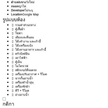
ตำบล/แขวง
วังใหม่
ถนน
พญาไท
Developer
ไม่ระบุ
Location
Google Map
รูปแบบห้อง
รวมค่าส่วนกลาง
ตู้เสื้อผ้า
โซฟา
เตียงและที่นอน
โต๊ะทำงาน และเก้าอี้
โต๊ะเครื่องแป้ง
โต๊ะทานอาหาร และเก้าอี้
ครัวบิลท์อิน
เตาไฟฟ้า
ตู้เย็น
ไมโครเวฟ
สติกเกอร์ที่จอดรถ
เครื่องปรับอากาศ + รีโมต
ฉากกั้นอาบน้ำ
เครื่องทำน้ำอุ่น
เครื่องซักผ้า
ทีวี + รีโมต
อ่างอาบน้ำ
กติกา