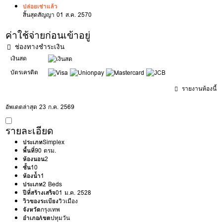
ปล่อยเช่าแล้ว
สิ้นสุดสัญญา 01 ส.ค. 2570
ค่าใช้จ่ายก่อนเข้าอยู่
ช่องทางชำระเงิน
เงินสด
บัตรเครดิต
รายงานห้องนี้
อัพเดตล่าสุด 23 ก.ค. 2569
รายละเอียด
ประเภท
Simplex
พื้นที่
90 ตรม.
ห้องนอน
2
ชั้น
10
ห้องน้ำ
1
ประเภท
2 Beds
ปีที่สร้างเสร็จ
01 ม.ค. 2528
วิวของระเบียง
วิวเมือง
จังหวัด
กรุงเทพ
อำเภอ/เขต
ปทุมวัน