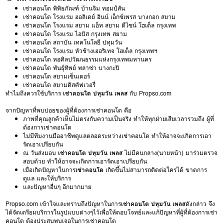
เช่าคอนโด พิพิธภัณฑ์ บ้านจิม ทอมป์สัน
เช่าคอนโด โรงแรม ฮอลิเดย์ อินน์ เอ็กซ์เพรส บางกอก สยาม
เช่าคอนโด โรงแรม สยาม แอ็ท สยาม ดีไซน์ โฮเต็ล กรุงเทพ
เช่าคอนโด โรงแรม ไอบิส กรุงเทพ สยาม
เช่าคอนโด สถาบัน เทคโนโลยี ปทุมวัน
เช่าคอนโด โรงแรม หัวช้างเฮอริเทจ โฮเต็ล กรุงเทพฯ
เช่าคอนโด หอศิลปวัฒนธรรมแห่งกรุงเทพมหานคร
เช่าคอนโด พันธุ์ทิพย์ พลาซ่า บางกะปิ
เช่าคอนโด สยามเซ็นเตอร์
เช่าคอนโด สยามดิสคัฟเวอรี่
ทำไมถึงควรใช้บริการ
เช่าคอนโด ปทุมวัน เพลส
กับ Propso.com
จากปัญหาที่พบบ่อยของผู้ที่ต้องการเช่าคอนโด คือ
ภาพที่คุณลูกค้าเห็นไม่ตรงกับความเป็นจริง ทำให้ทุกฝ่ายเสียเวลารวมถึง ผู้ที่
ต้องการเช่าคอนโด
ไม่มีทีมงานมืออาชีพดูแลตลอดระหว่างเช่าคอนโด ทำให้อาจจะเกิดการเอา
รัดเอาเปรียบกัน
ณ วันส่งมอบ
เช่าคอนโด ปทุมวัน เพลส
ไม่มีคนกลาง(นายหน้า) มาร่วมตรวจ
สอบด้วย ทำให้อาจจะเกิดการเอารัดเอาเปรียบกัน
เมื่อเกิดปัญหาในการ
เช่าคอนโด
เกิดขึ้นไม่สามารถติดต่อใครได้ ขาดการ
ดูแล และให้บริการ
และปัญหาอื่นๆ อีกมากมาย
Propso.com เข้าใจและทราบถึงปัญหาในการ
เช่าคอนโด ปทุมวัน เพลส
ดังกล่าว จึง
ได้จัดเตรียมบริการในรูปแบบต่างๆไว้เพื่อให้ตอบโจทย์และแก้ปัญหาที่ผู้ที่ต้องการเช่า
คอนโด ต้องประสบพบเจอในการเช่าคอนโด