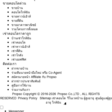
ขายคอนโดด่วน
ขายบ้าน
คอนโดใกล้ฉัน
ขายทาวน์เฮ้าส์
ขายที่ดิน
ขายอาคารพาณิชย์
รวมโครงการทั้งหมด
เช่าคอนโดราคาถูก
บ้านเช่าใกล้ฉัน
เช่าคอนโด
เช่าทาวน์เฮ้าส์
เช่าที่ดิน
เช่าโกดัง
เช่าออฟฟิศ
ติดต่อเรา
ฝากขายบ้าน
ร่วมทีมนายหน้ามือใหม่ หรือ Co-Agent
สมัครนายหน้า Affiliate กับ Propso
ฝากข่าวประชาสัมพันธ์
คู่มือการใช้งาน
ร่วมงานกับเรา
Propso
Copyright © 2016-2026 Propso Co.,LTD , ALL RIGHTS
RESERVED
Privacy Policy
Sitemap
เช่าคอนโด
รีโนเวทบ้าน ผู้สูงอายุ
ศูนย์ดูแลผู้สูง
อายุ ใกล้ฉัน
Messenger