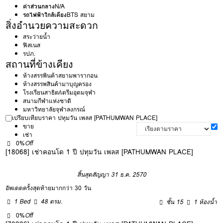
ค่าส่วนกลาง
N/A
รถไฟฟ้าใกล้เคียง
BTS สยาม
สิ่งอำนวยความสะดวก
สระว่ายน้ำ
ฟิสเนส
รปภ.
สถานที่ข้างเคียง
ห้างสรรพินค้าสยามพารากอน
ห้างสรรพสินค้ามาบุญครอง
โรงเรียนสาธิต/เตรีมอุดมจุฬา
สนามกีฬาแห่งชาติ
มหาวิทยาลัยจุฬาลงกรณ์
เปรียบเทียบราคา ปทุมวัน เพลส [PATHUMWAN PLACE]
ขาย
เช่า
0%
Off
[18068] เช่าคอนโด 1 ปี ปทุมวัน เพลส [PATHUMWAN PLACE]
สิ้นสุดสัญญา 31 ธ.ค. 2570
อัพเดตครั้งสุดท้ายมากกว่า 30 วัน
1 Bed
48 ตรม.
ชั้น 15
1 ห้องน้ำ
0%
Off