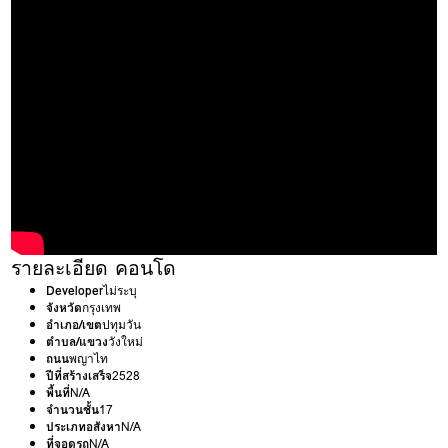
รายละเอียด คอนโด
Developer
ไม่ระบุ
จังหวัด
กรุงเทพ
อำเภอ/เขต
ปทุมวัน
ตำบล/แขวง
วังใหม่
ถนน
พญาไท
ปีที่สร้างเสร็จ
2528
พื้นที่
N/A
จำนวนชั้น
17
ประเภทอสังหา
N/A
ที่จอดรถ
N/A