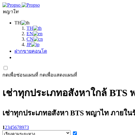
พญาไท
TH
TH
EN
CN
JP
ฝากขายคอนโด
กดเพื่อซ่อนแผนที่
กดเพื่อแสดงแผนที่
เช่าทุกประเภทอสังหาใกล้ BTS พ
เช่าทุกประเภทอสังหา BTS พญาไท ภายในรัศมี 
1
2
3
4
5
6
7
8
9
73