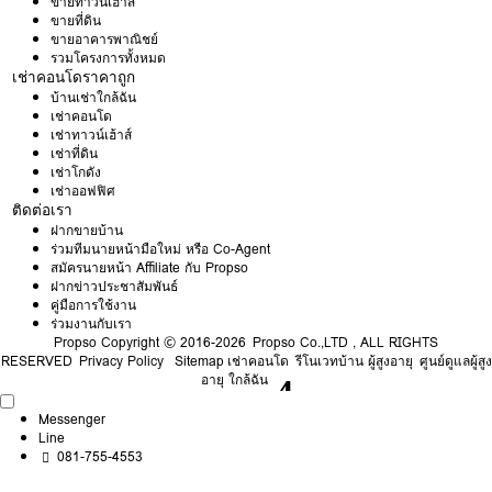
ขายทาวน์เฮ้าส์
ขายที่ดิน
ขายอาคารพาณิชย์
รวมโครงการทั้งหมด
เช่าคอนโดราคาถูก
บ้านเช่าใกล้ฉัน
เช่าคอนโด
เช่าทาวน์เฮ้าส์
เช่าที่ดิน
เช่าโกดัง
เช่าออฟฟิศ
ติดต่อเรา
ฝากขายบ้าน
ร่วมทีมนายหน้ามือใหม่ หรือ Co-Agent
สมัครนายหน้า Affiliate กับ Propso
ฝากข่าวประชาสัมพันธ์
คู่มือการใช้งาน
ร่วมงานกับเรา
Propso
Copyright © 2016-2026 Propso Co.,LTD , ALL RIGHTS
RESERVED
Privacy Policy
Sitemap
เช่าคอนโด
รีโนเวทบ้าน ผู้สูงอายุ
ศูนย์ดูแลผู้สูง
อายุ ใกล้ฉัน
Messenger
Line
081-755-4553