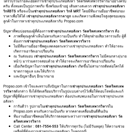
ได้รวบรวมรายละเอียดการเช่าทุกประเภทอสังหา วัดตรีทศเทพวรวิหารมาอย่างครบ
ครัน ทั้งหมดเป็นรูปภาพจริง ซึ่งพร้อมเข้าอยู่ เดินทางสะดวก
เช่าทุกประเภทอสังหา
ใกล้BTS
หรือจะเป็น
เช่าทุกประเภทอสังหา ใกล้ MRT
โดยมีทีมงานมืออาชีพต่อรอง
ราคาเพื่อให้ได้
เช่าทุกประเภทอสังหาราคาถูก
และเกิดความพึงพอใจสูงสุดของคุณ
ลูกค้าในการหาเช่าทุกประเภทอสังหากับ Propso.com
ปัญหาที่พบบ่อยของผู้ที่ต้องการ
เช่าทุกประเภทอสังหา วัดตรีทศเทพวรวิหาร
คือ
ภาพที่คุณลูกค้าเห็นไม่ตรงกับความเป็นจริง ทำให้ทุกฝ่ายเสียเวลารวมถึง ผู้ที่
ต้องการ
เช่าทุกประเภทอสังหา วัดตรีทศเทพวรวิหาร
ไม่มีทีมงานมืออาชีพดูแลตลอดระหว่างเช่าทุกประเภทอสังหา ทำให้อาจจะ
เกิดการเอารัดเอาเปรียบกัน
ณ วันส่งมอบ
เช่าทุกประเภทอสังหา วัดตรีทศเทพวรวิหาร
ไม่มีคนกลาง(นาย
หน้า) มาร่วมตรวจสอบด้วย ทำให้อาจจะเกิดการเอารัดเอาเปรียบกัน
เมื่อเกิดปัญหาในการ
เช่าทุกประเภทอสังหา
เกิดขึ้นไม่สามารถติดต่อใครได้
ขาดการดูแล และให้บริการ
และปัญหาอื่นๆ อีกมากมาย
Propso.com เข้าใจและทราบถึงปัญหาในการ
เช่าทุกประเภทอสังหา วัดตรีทศเทพ
วรวิหาร
ดังกล่าว จึงได้จัดเตรียมบริการในรูปแบบต่างๆไว้เพื่อให้ตอบโจทย์และแก้
ปัญหาที่ผู้ที่ต้องการเช่าทุกประเภทอสังหา ต้องประสบพบเจอในการเช่าทุกประเภท
อสังหา
การันตีว่า รูปภายใน
เช่าทุกประเภทอสังหา วัดตรีทศเทพวรวิหาร
ใน
Propso.com ตรงกับความเป็นจริง หากคลาดเคลื่อนยินดีคืนเงิน
ทีมงานมืออาชีพคอยให้บริการตลอดระหว่างการ
เช่าทุกประเภทอสังหา วัด
ตรีทศเทพวรวิหาร
Call Center :
081-7554-553
ให้บริการทุกวัน (ไม่มีวันหยุด) ให้ความช่วย
เหลือผู้ที่ต้องการเช่าทุกประเภทอสังหา ในทุกกรณี