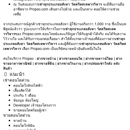
ณ วันส่งมอบการ
เช่าทุกประเภทอสังหา วัดตรีทศเทพวรวิหาร
จะมีทีมงานมือ
อาชีพจาก Propso.com เดินทางไปด้วย และเป็นกลาง คอยให้ความช่วย
เหลือ
จากประสบการณ์ลูกค้าเช่าทุกประเภทอสังหา ผู้ใช้งานจริงกว่า 1,000 ราย ซึ่งเป็นบท
พิสูจน์แล้วว่า รูปแบบการให้บริการในการ
เช่าทุกประเภทอสังหา วัดตรีทศเทพ
วรวิหาร
ของ Propso.com ตอบโจทย์และแก้ปัญหาให้กับลูกค้าได้จริง จนได้รับความ
ไว้วางใจ และได้รับการบอกต่อเรื่อยมา ทำให้ทั้งบรรดาเจ้าของที่ต้องการฝาก
เช่าทุก
ประเภทอสังหา วัดตรีทศเทพวรวิหาร
และผู้ที่ต้องการ
เช่าทุกประเภทอสังหา วัดตรีทศ
เทพวรวิหาร
เลือก Propso.com เป็นบริษัทนายหน้าอันดับหนึ่งในใจ
สนใจบริการ Propso :
ฝากขายบ้าน
|
ฝากขายคอนโด
|
ฝากขายทาวน์โฮม
|
ฝาก
ขายอาคารพาณิชย์
|
ฝากขายที่ดิน
|
ฝากขายโรงงาน
|
ฝากปล่อยเช่าโกดัง คลัง
สินค้า
แนะนำ
เช่าคอนโดด่วน
คอนโดใกล้รถไฟฟ้า
เลี้ยงสัตว์ได้
ประกัน 1 เดือน
ห้องมุม ห้องใหญ่
Developer เจ้าของโครงการ
ขายคอนโดพร้อมผู้เช่า
ขายคอนโดด่วน
ขายบ้าน
คอนโดใกล้ฉัน