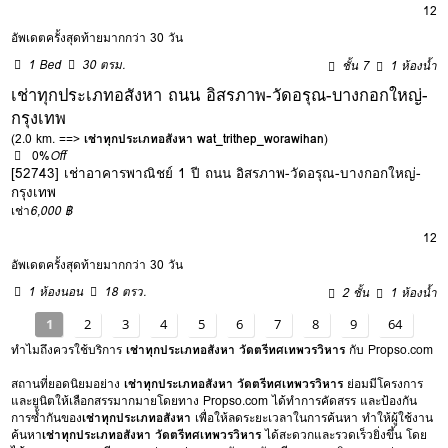
12
อัพเดตครั้งสุดท้ายมากกว่า 30 วัน
1 Bed
30 ตรม.
ชั้น 7
1 ห้องน้ำ
เช่าทุกประเภทอสังหา ถนน อิสรภาพ-วัดอรุณ-บางกอกใหญ่-
กรุงเทพ
(2.0 km. ==>
เช่าทุกประเภทอสังหา wat_trithep_worawihan
)
0%
Off
[52743] เช่าอาคารพาณิชย์ 1 ปี ถนน อิสรภาพ-วัดอรุณ-บางกอกใหญ่-
กรุงเทพ
เช่า
6,000 ฿
12
อัพเดตครั้งสุดท้ายมากกว่า 30 วัน
1 ห้องนอน
18 ตรว.
2 ชั้น
1 ห้องน้ำ
1
2
3
4
5
6
7
8
9
64
ทำไมถึงควรใช้บริการ
เช่าทุกประเภทอสังหา วัดตรีทศเทพวรวิหาร
กับ Propso.com
สถานที่ยอดนิยมอย่าง
เช่าทุกประเภทอสังหา วัดตรีทศเทพวรวิหาร
ย่อมมีโครงการ
และยูนิตให้เลือกสรรมากมายโดยทาง Propso.com ได้ทำการคัดสรร และป้องกัน
การซ้ำกันของ
เช่าทุกประเภทอสังหา
เพื่อให้ลดระยะเวลาในการค้นหา ทำให้ผู้ใช้งาน
ค้นหา
เช่าทุกประเภทอสังหา วัดตรีทศเทพวรวิหาร
ได้สะดวกและรวดเร็วยิ่งขึ้น โดย