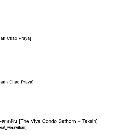
Baan Chao Praya]
[Baan Chao Praya]
-ตากสิน [The Viva Condo Sathorn – Taksin]
wat_worawihan
)