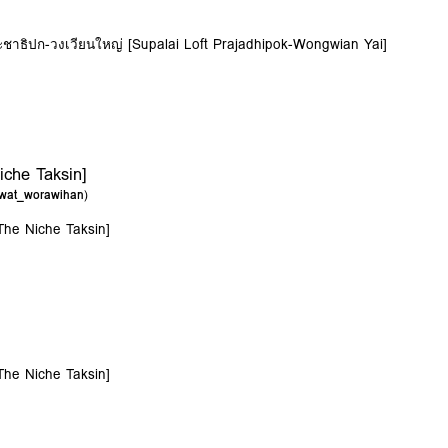
ะชาธิปก-วงเวียนใหญ่ [Supalai Loft Prajadhipok-Wongwian Yai]
che Taksin]
wat_worawihan
)
The Niche Taksin]
The Niche Taksin]