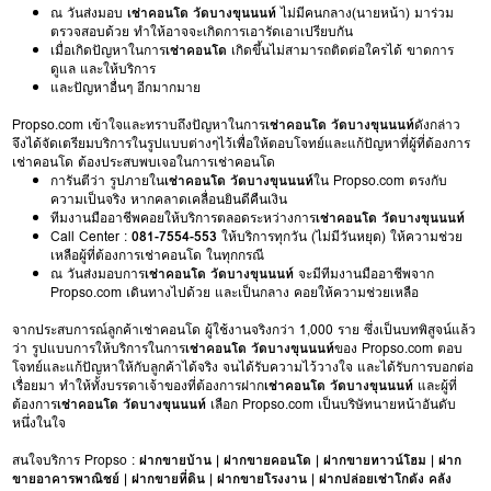
ณ วันส่งมอบ
เช่าคอนโด วัดบางขุนนนท์
ไม่มีคนกลาง(นายหน้า) มาร่วม
ตรวจสอบด้วย ทำให้อาจจะเกิดการเอารัดเอาเปรียบกัน
เมื่อเกิดปัญหาในการ
เช่าคอนโด
เกิดขึ้นไม่สามารถติดต่อใครได้ ขาดการ
ดูแล และให้บริการ
และปัญหาอื่นๆ อีกมากมาย
Propso.com เข้าใจและทราบถึงปัญหาในการ
เช่าคอนโด วัดบางขุนนนท์
ดังกล่าว
จึงได้จัดเตรียมบริการในรูปแบบต่างๆไว้เพื่อให้ตอบโจทย์และแก้ปัญหาที่ผู้ที่ต้องการ
เช่าคอนโด ต้องประสบพบเจอในการเช่าคอนโด
การันตีว่า รูปภายใน
เช่าคอนโด วัดบางขุนนนท์
ใน Propso.com ตรงกับ
ความเป็นจริง หากคลาดเคลื่อนยินดีคืนเงิน
ทีมงานมืออาชีพคอยให้บริการตลอดระหว่างการ
เช่าคอนโด วัดบางขุนนนท์
Call Center :
081-7554-553
ให้บริการทุกวัน (ไม่มีวันหยุด) ให้ความช่วย
เหลือผู้ที่ต้องการเช่าคอนโด ในทุกกรณี
ณ วันส่งมอบการ
เช่าคอนโด วัดบางขุนนนท์
จะมีทีมงานมืออาชีพจาก
Propso.com เดินทางไปด้วย และเป็นกลาง คอยให้ความช่วยเหลือ
จากประสบการณ์ลูกค้าเช่าคอนโด ผู้ใช้งานจริงกว่า 1,000 ราย ซึ่งเป็นบทพิสูจน์แล้ว
ว่า รูปแบบการให้บริการในการ
เช่าคอนโด วัดบางขุนนนท์
ของ Propso.com ตอบ
โจทย์และแก้ปัญหาให้กับลูกค้าได้จริง จนได้รับความไว้วางใจ และได้รับการบอกต่อ
เรื่อยมา ทำให้ทั้งบรรดาเจ้าของที่ต้องการฝาก
เช่าคอนโด วัดบางขุนนนท์
และผู้ที่
ต้องการ
เช่าคอนโด วัดบางขุนนนท์
เลือก Propso.com เป็นบริษัทนายหน้าอันดับ
หนึ่งในใจ
สนใจบริการ Propso :
ฝากขายบ้าน
|
ฝากขายคอนโด
|
ฝากขายทาวน์โฮม
|
ฝาก
ขายอาคารพาณิชย์
|
ฝากขายที่ดิน
|
ฝากขายโรงงาน
|
ฝากปล่อยเช่าโกดัง คลัง