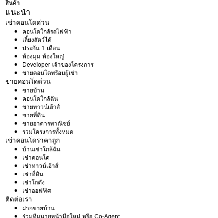
สินค้า
แนะนำ
เช่าคอนโดด่วน
คอนโดใกล้รถไฟฟ้า
เลี้ยงสัตว์ได้
ประกัน 1 เดือน
ห้องมุม ห้องใหญ่
Developer เจ้าของโครงการ
ขายคอนโดพร้อมผู้เช่า
ขายคอนโดด่วน
ขายบ้าน
คอนโดใกล้ฉัน
ขายทาวน์เฮ้าส์
ขายที่ดิน
ขายอาคารพาณิชย์
รวมโครงการทั้งหมด
เช่าคอนโดราคาถูก
บ้านเช่าใกล้ฉัน
เช่าคอนโด
เช่าทาวน์เฮ้าส์
เช่าที่ดิน
เช่าโกดัง
เช่าออฟฟิศ
ติดต่อเรา
ฝากขายบ้าน
ร่วมทีมนายหน้ามือใหม่ หรือ Co-Agent