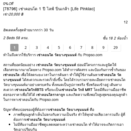
0%
Off
[78796] เช่าคอนโด 1 ปี ไลฟ์ ปิ่นเกล้า [Life Pinklao]
เช่า
20,000 ฿
12
อัพเดตครั้งสุดท้ายมากกว่า 30 วัน
2 Beds
58 ตรม.
ชั้น 18
2 ห้องน้ำ
1
2
3
4
5
6
7
8
9
29
ทำไมถึงควรใช้บริการ
เช่าคอนโด วัดบางขุนนนท์
กับ Propso.com
สถานที่ยอดนิยมอย่าง
เช่าคอนโด วัดบางขุนนนท์
ย่อมมีโครงการและยูนิตให้
เลือกสรรมากมายโดยทาง Propso.com ได้ทำการคัดสรร และป้องกันการซ้ำกันของ
เช่าคอนโด
เพื่อให้ลดระยะเวลาในการค้นหา ทำให้ผู้ใช้งานค้นหา
เช่าคอนโด วัด
บางขุนนนท์
ได้สะดวกและรวดเร็วยิ่งขึ้น โดยได้รวบรวมรายละเอียดการเช่าคอนโด
วัดบางขุนนนท์มาอย่างครบครัน ทั้งหมดเป็นรูปภาพจริง ซึ่งพร้อมเข้าอยู่ เดินทาง
สะดวก
เช่าคอนโดใกล้BTS
หรือจะเป็น
เช่าคอนโด ใกล้ MRT
โดยมีทีมงานมืออาชีพ
ต่อรองราคาเพื่อให้ได้
เช่าคอนโดราคาถูก
และเกิดความพึงพอใจสูงสุดของคุณลูกค้า
ในการหาเช่าคอนโดกับ Propso.com
ปัญหาที่พบบ่อยของผู้ที่ต้องการ
เช่าคอนโด วัดบางขุนนนท์
คือ
ภาพที่คุณลูกค้าเห็นไม่ตรงกับความเป็นจริง ทำให้ทุกฝ่ายเสียเวลารวมถึง ผู้ที่
ต้องการ
เช่าคอนโด วัดบางขุนนนท์
ไม่มีทีมงานมืออาชีพดูแลตลอดระหว่างเช่าคอนโด ทำให้อาจจะเกิดการเอา
รัดเอาเปรียบกัน