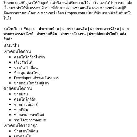
โจทย์และแก้ปัญหาให้กับลูกค้าได้จริง จนได้รับความไว้วางใจ และได้รับการบอกต่อ
เรื่อยมา ทำให้ทั้งบรรดาเจ้าของที่ต้องการฝาก
เช่าคอนโด ธนา ทาวเวอร์
และผู้ที่
ต้องการ
เช่าคอนโดธนา ทาวเวอร์
เลือก Propso.com เป็นบริษัทนายหน้าอันดับหนึ่ง
ในใจ
สนใจบริการ Propso :
ฝากขายบ้าน
|
ฝากขายคอนโด
|
ฝากขายทาวน์โฮม
|
ฝาก
ขายอาคารพาณิชย์
|
ฝากขายที่ดิน
|
ฝากขายโรงงาน
|
ฝากปล่อยเช่าโกดัง คลัง
สินค้า
แนะนำ
เช่าคอนโดด่วน
คอนโดใกล้รถไฟฟ้า
เลี้ยงสัตว์ได้
ประกัน 1 เดือน
ห้องมุม ห้องใหญ่
Developer เจ้าของโครงการ
ขายคอนโดพร้อมผู้เช่า
ขายคอนโดด่วน
ขายบ้าน
คอนโดใกล้ฉัน
ขายทาวน์เฮ้าส์
ขายที่ดิน
ขายอาคารพาณิชย์
รวมโครงการทั้งหมด
เช่าคอนโดราคาถูก
บ้านเช่าใกล้ฉัน
เช่าคอนโด