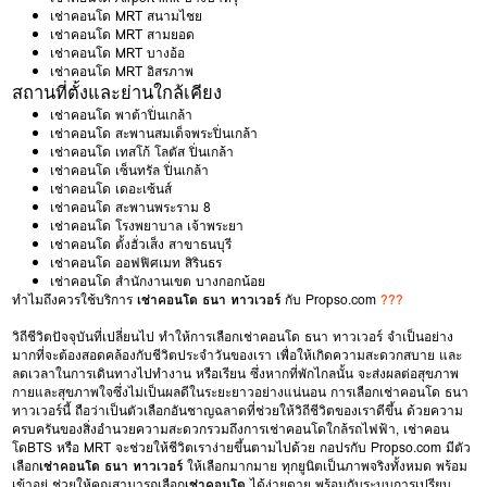
เช่าคอนโด MRT สนามไชย
เช่าคอนโด MRT สามยอด
เช่าคอนโด MRT บางอ้อ
เช่าคอนโด MRT อิสรภาพ
สถานที่ตั้งและย่านใกล้เคียง
เช่าคอนโด พาต้าปิ่นเกล้า
เช่าคอนโด สะพานสมเด็จพระปิ่นเกล้า
เช่าคอนโด เทสโก้ โลตัส ปิ่นเกล้า
เช่าคอนโด เซ็นทรัล ปิ่นเกล้า
เช่าคอนโด เดอะเซ้นส์
เช่าคอนโด สะพานพระราม 8
เช่าคอนโด โรงพยาบาล เจ้าพระยา
เช่าคอนโด ตั้งฮั่วเส็ง สาขาธนบุรี
เช่าคอนโด ออฟฟิศเมท สิรินธร
เช่าคอนโด สำนักงานเขต บางกอกน้อย
ทำไมถึงควรใช้บริการ
เช่าคอนโด ธนา ทาวเวอร์
กับ Propso.com
???
วิถีชีวิตปัจจุบันที่เปลี่ยนไป ทำให้การเลือกเช่าคอนโด ธนา ทาวเวอร์ จำเป็นอย่าง
มากที่จะต้องสอดคล้องกับชีวิตประจำวันของเรา เพื่อให้เกิดความสะดวกสบาย และ
ลดเวลาในการเดินทางไปทำงาน หรือเรียน ซึ่งหากที่พักไกลนั้น จะส่งผลต่อสุขภาพ
กายและสุขภาพใจซึ่งไม่เป็นผลดีในระยะยาวอย่างแน่นอน การเลือกเช่าคอนโด ธนา
ทาวเวอร์นี้ ถือว่าเป็นตัวเลือกอันชาญฉลาดที่ช่วยให้วิถีชีวิตของเราดีขึ้น ด้วยความ
ครบครันของสิ่งอำนวยความสะดวกรวมถึงการเช่าคอนโดใกล้รถไฟฟ้า, เช่าคอน
โดBTS หรือ MRT จะช่วยให้ชีวิตเราง่ายขึ้นตามไปด้วย กอปรกับ Propso.com มีตัว
เลือก
เช่าคอนโด ธนา ทาวเวอร์
ให้เลือกมากมาย ทุกยูนิตเป็นภาพจริงทั้งหมด พร้อม
เข้าอยู่ ช่วยให้คุณสามารถเลือก
เช่าคอนโด
ได้ง่ายดาย พร้อมกับระบบการเปรียบ