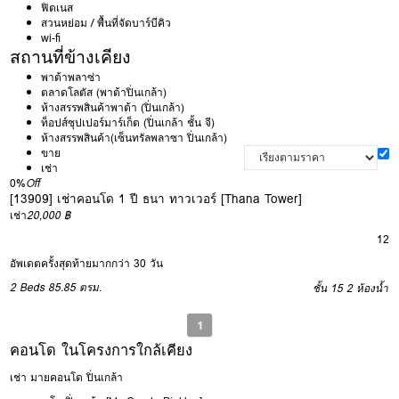
ฟิตเนส
สวนหย่อม / พื้นที่จัดบาร์บีคิว
wi-fi
สถานที่ข้างเคียง
พาต้าพลาซ่า
ตลาดโลตัส (พาต้าปิ่นเกล้า)
ห้างสรรพสินค้าพาต้า (ปิ่นเกล้า)
ท็อปส์ซุปเปอร์มาร์เก็ต (ปิ่นเกล้า ชั้น จี)
ห้างสรรพสินค้า(เซ็นทรัลพลาซา ปิ่นเกล้า)
ขาย
เช่า
0%
Off
[13909] เช่าคอนโด 1 ปี ธนา ทาวเวอร์ [Thana Tower]
เช่า
20,000 ฿
12
อัพเดตครั้งสุดท้ายมากกว่า 30 วัน
2 Beds
85.85 ตรม.
ชั้น 15
2 ห้องน้ำ
1
คอนโด ในโครงการใกล้เคียง
เช่า มายคอนโด ปิ่นเกล้า