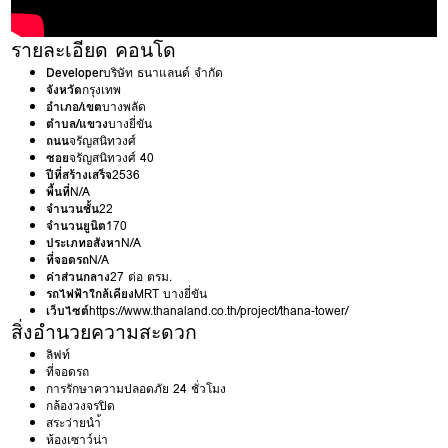
รายละเอียด คอนโด
Developer
บริษัท ธนาแลนด์ จำกัด
จังหวัด
กรุงเทพ
อำเภอ/เขต
บางพลัด
ตำบล/แขวง
บางยี่ขัน
ถนน
จรัญสนิทวงศ์
ซอย
จรัญสนิทวงศ์ 40
ปีที่สร้างเสร็จ
2536
พื้นที่
N/A
จำนวนชั้น
22
จำนวนยูนิต
170
ประเภทอสังหา
N/A
ที่จอดรถ
N/A
ค่าส่วนกลาง
27 ต่อ ตรม.
รถไฟฟ้าใกล้เคียง
MRT บางยี่ขัน
เว็บไซต์
https://www.thanaland.co.th/project/thana-tower/
สิ่งอำนวยความสะดวก
ลิฟท์
ที่จอดรถ
การรักษาความปลอดภัย 24 ชั่วโมง
กล้องวงจรปิด
สระว่ายนำ้
ห้องเซาว์น่า