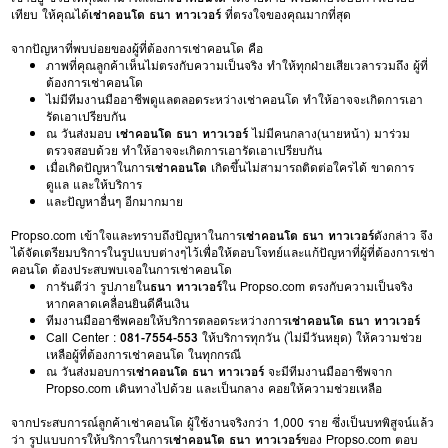
เทียบ ให้คุณได้
เช่าคอนโด ธนา ทาวเวอร์
ที่ตรงใจของคุณมากที่สุด
จากปัญหาที่พบบ่อยของผู้ที่ต้องการเช่าคอนโด คือ
ภาพที่คุณลูกค้าเห็นไม่ตรงกับความเป็นจริง ทำให้ทุกฝ่ายเสียเวลารวมถึง ผู้ที่
ต้องการเช่าคอนโด
ไม่มีทีมงานมืออาชีพดูแลตลอดระหว่างเช่าคอนโด ทำให้อาจจะเกิดการเอา
รัดเอาเปรียบกัน
ณ วันส่งมอบ
เช่าคอนโด ธนา ทาวเวอร์
ไม่มีคนกลาง(นายหน้า) มาร่วม
ตรวจสอบด้วย ทำให้อาจจะเกิดการเอารัดเอาเปรียบกัน
เมื่อเกิดปัญหาในการ
เช่าคอนโด
เกิดขึ้นไม่สามารถติดต่อใครได้ ขาดการ
ดูแล และให้บริการ
และปัญหาอื่นๆ อีกมากมาย
Propso.com เข้าใจและทราบถึงปัญหาในการ
เช่าคอนโด ธนา ทาวเวอร์
ดังกล่าว จึง
ได้จัดเตรียมบริการในรูปแบบต่างๆไว้เพื่อให้ตอบโจทย์และแก้ปัญหาที่ผู้ที่ต้องการเช่า
คอนโด ต้องประสบพบเจอในการเช่าคอนโด
การันตีว่า รูปภายใน
ธนา ทาวเวอร์
ใน Propso.com ตรงกับความเป็นจริง
หากคลาดเคลื่อนยินดีคืนเงิน
ทีมงานมืออาชีพคอยให้บริการตลอดระหว่างการ
เช่าคอนโด ธนา ทาวเวอร์
Call Center :
081-7554-553
ให้บริการทุกวัน (ไม่มีวันหยุด) ให้ความช่วย
เหลือผู้ที่ต้องการเช่าคอนโด ในทุกกรณี
ณ วันส่งมอบการ
เช่าคอนโด ธนา ทาวเวอร์
จะมีทีมงานมืออาชีพจาก
Propso.com เดินทางไปด้วย และเป็นกลาง คอยให้ความช่วยเหลือ
จากประสบการณ์ลูกค้าเช่าคอนโด ผู้ใช้งานจริงกว่า 1,000 ราย ซึ่งเป็นบทพิสูจน์แล้ว
ว่า รูปแบบการให้บริการในการ
เช่าคอนโด ธนา ทาวเวอร์
ของ Propso.com ตอบ