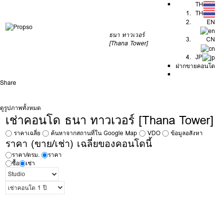
TH
TH
EN
ธนา ทาวเวอร์
CN
[Thana Tower]
JP
ฝากขายคอนโด
Share
ดูรูปภาพทั้งหมด
เช่าคอนโด ธนา ทาวเวอร์ [Thana Tower]
ราคาเฉลี่ย
ค้นหาจากสถานที่ใน Google Map
VDO
ข้อมูลอสังหา
ราคา (ขาย/เช่า) เฉลี่ยของคอนโดนี้
ราคา/ตรม.
ราคา
ซื้อ
เช่า