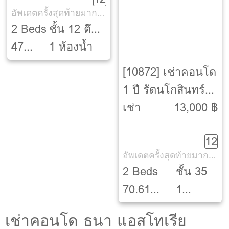
Parkland Charan –
อัพเดตครั้งสุดท้ายมากกว่า 30 วัน
Pinklao]
2 Beds
ชั้น 12 ตึก
47
C
1 ห้องน้ำ
ตรม.
[10872] เช่าคอนโด
1 ปี รัตนโกสินทร์
ไอส์แลนด์
เช่า
13,000 ฿
[Rattanakosin
12
Island]
อัพเดตครั้งสุดท้ายมากกว่า 30 วัน
2 Beds
ชั้น 35
70.61
1
ตรม.
ห้องน้ำ
เช่าคอนโด ธนา แอสโทเรีย