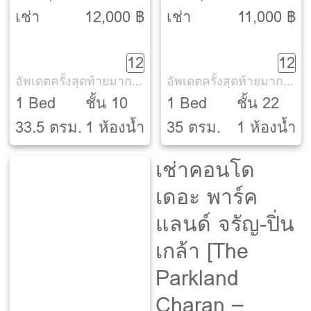
ปิ่นเกล้า 2
ปิ่นเกล้า 2
เช่า
12,000 ฿
เช่า
11,000 ฿
[LUMPINI PLACE
[LUMPINI PLACE
12
12
PINKLAO 2]
PINKLAO 2]
อัพเดตครั้งสุดท้ายมากกว่า 30 วัน
อัพเดตครั้งสุดท้ายมากกว่า 30 วัน
1 Bed
ชั้น 10
1 Bed
ชั้น 22
33.5 ตรม.
1 ห้องน้ำ
35 ตรม.
1 ห้องน้ำ
เช่าคอนโด
เดอะ พาร์ค
แลนด์ จรัญ-ปิ่น
เกล้า [The
Parkland
Charan –