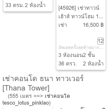
33 ตรม.
2 ห้องน้ำ
[45926] เช่าทาวน์
เฮ้าส์ ทาวน์โฮม 1
ปี พันธ์ศักดิ์วิลล่า
เช่า
16,500 ฿
[Pansak villa]
12
อัพเดตครั้งสุดท้ายมากกว่า 30 วัน
3 ห้องนอน
2 ชั้น
36 ตรว.
2 ห้องน้ำ
เช่าคอนโด ธนา ทาวเวอร์
[Thana Tower]
(555 เมตร ==>
เช่าคอนโด
tesco_lotus_pinklao
)