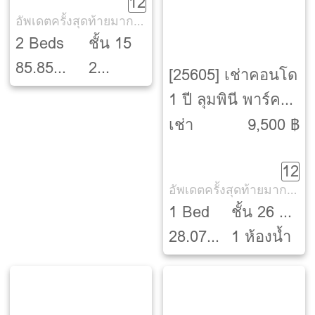
12
อัพเดตครั้งสุดท้ายมากกว่า 30 วัน
2 Beds
ชั้น 15
85.85
2
[25605] เช่าคอนโด
ตรม.
ห้องน้ำ
1 ปี ลุมพินี พาร์ค
ปิ่นเกล้า [Lumpini
เช่า
9,500 ฿
Park Pinklao]
12
อัพเดตครั้งสุดท้ายมากกว่า 30 วัน
1 Bed
ชั้น 26 ตึก
28.07
A
1 ห้องน้ำ
ตรม.