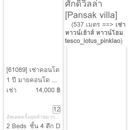
ศักดิ์วิลล่า
[Pansak villa]
(537 เมตร ==>
เช่า
ทาวน์เฮ้าส์ ทาวน์โฮม
tesco_lotus_pinklao
)
[61089] เช่าคอนโด
1 ปี มายคอนโด ปิ่น
เกล้า [My Condo
เช่า
14,000 ฿
Pinklao]
12
อัพเดตครั้งสุดท้ายมากกว่า 30 วัน
2 Beds
ชั้น 4 ตึก D