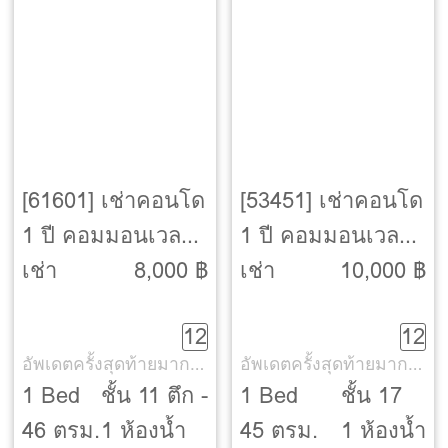
[61601] เช่าคอนโด
[53451] เช่าคอนโด
1 ปี คอมมอนเวลธ์
1 ปี คอมมอนเวลธ์
ปิ่นเกล้า
ปิ่นเกล้า
เช่า
8,000 ฿
เช่า
10,000 ฿
[Commonwealth
[Commonwealth
12
12
Pinklao]
Pinklao]
อัพเดตครั้งสุดท้ายมากกว่า 30 วัน
อัพเดตครั้งสุดท้ายมากกว่า 30 วัน
1 Bed
ชั้น 11 ตึก -
1 Bed
ชั้น 17
46 ตรม.
1 ห้องน้ำ
45 ตรม.
1 ห้องน้ำ