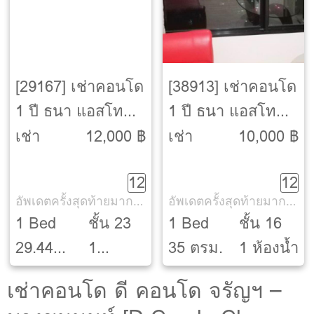
[29167] เช่าคอนโด
[38913] เช่าคอนโด
1 ปี ธนา แอสโท
1 ปี ธนา แอสโท
เรีย [Thana
เรีย [Thana
เช่า
12,000 ฿
เช่า
10,000 ฿
Astoria]
Astoria]
12
12
อัพเดตครั้งสุดท้ายมากกว่า 30 วัน
อัพเดตครั้งสุดท้ายมากกว่า 30 วัน
1 Bed
ชั้น 23
1 Bed
ชั้น 16
29.44
1
35 ตรม.
1 ห้องน้ำ
ตรม.
ห้องน้ำ
เช่าคอนโด ดี คอนโด จรัญฯ –