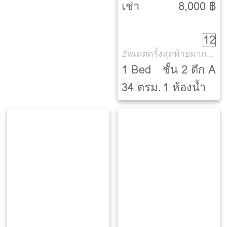
เกล้า [My Condo
เช่า
8,000 ฿
Pinklao]
12
อัพเดตครั้งสุดท้ายมากกว่า 30 วัน
1 Bed
ชั้น 2 ตึก A
34 ตรม.
1 ห้องน้ำ