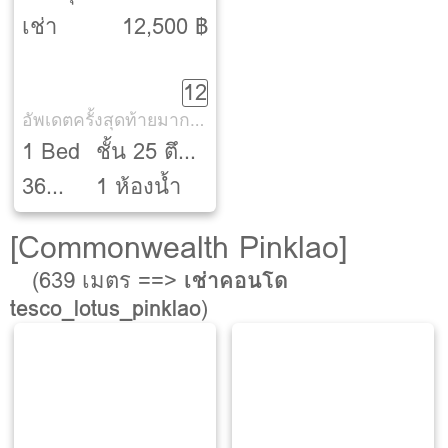
ปิ่นเกล้า [Lumpini
เช่า
12,500 ฿
Park Pinklao]
12
อัพเดตครั้งสุดท้ายมากกว่า 30 วัน
1 Bed
ชั้น 25 ตึก
36
B
1 ห้องน้ำ
ตรม.
[Commonwealth Pinklao]
(639 เมตร ==>
เช่าคอนโด
tesco_lotus_pinklao
)