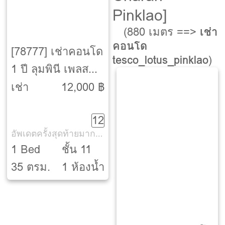
Pinklao]
(880 เมตร ==>
เช่า
คอนโด
[78777] เช่าคอนโด
tesco_lotus_pinklao
)
1 ปี ลุมพินี เพลส
ปิ่นเกล้า 2
เช่า
12,000 ฿
[LUMPINI PLACE
12
PINKLAO 2]
อัพเดตครั้งสุดท้ายมากกว่า 30 วัน
1 Bed
ชั้น 11
35 ตรม.
1 ห้องน้ำ