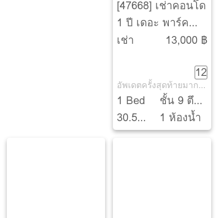
[47668] เช่าคอนโด
1 ปี เดอะ พาร์ค
แลนด์ จรัญ-ปิ่น
เช่า
13,000 ฿
เกล้า [The
12
Parkland Charan –
อัพเดตครั้งสุดท้ายมากกว่า 30 วัน
Pinklao]
1 Bed
ชั้น 9 ตึก
30.5
B
1 ห้องน้ำ
ตรม.