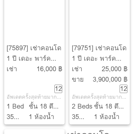
[75897] เช่าคอนโด
[79751] เช่าคอนโด
1 ปี เดอะ พาร์ค
1 ปี เดอะ พาร์ค
แลนด์ จรัญ-ปิ่น
แลนด์ จรัญ-ปิ่น
เช่า
16,000 ฿
เช่า
25,000 ฿
เกล้า [The
เกล้า [The
ขาย
3,900,000 ฿
12
12
Parkland Charan –
Parkland Charan –
อัพเดตครั้งสุดท้ายมากกว่า 30 วัน
อัพเดตครั้งสุดท้ายมากกว่า 30 วัน
Pinklao]
Pinklao]
1 Bed
ชั้น 18 ตึก
2 Beds
ชั้น 18 ตึก
35
C
1 ห้องน้ำ
35
A
1 ห้องน้ำ
ตรม.
ตรม.