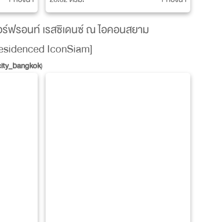
ตอร์ฟรอนท์ เรสซิเดนซ์ ณ ไอคอนสยาม
Residenced IconSiam]
_city_bangkok
)