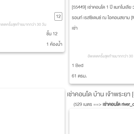
[55449] เช่าคอนโด 1 ปี แมกโนเลีย
12
รอนท์ เรสซิเดนซ์ ณ ไอคอนสยาม [
พเดตครั้งสุดท้ายมากกว่า 30 วัน
Waterfront Residenced IconSi
เช่า
ชั้น 12
1 ห้องน้ำ
อัพเดตครั้งสุดท้ายมากกว่า 30 
1 Bed
61 ตรม.
เช่าคอนโด บ้าน เจ้าพระยา
(529 เมตร ==>
เช่าคอนโด river