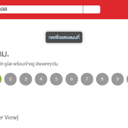
์ซิตี
กดเพื่อแสดงแผนที่
กม.
69 ยูนิต พร้อมเข้าอยู่ อัพเดททุกวัน
2
3
4
5
6
7
8
9
er View]