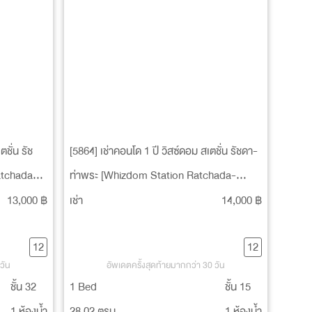
ชั่น รัช
[5864] เช่าคอนโด 1 ปี วิสซ์ดอม สเตชั่น รัชดา-
atchada-
ท่าพระ [Whizdom Station Ratchada-
Thapra]
13,000 ฿
เช่า
14,000 ฿
12
12
วัน
อัพเดตครั้งสุดท้ายมากกว่า 30 วัน
ชั้น 32
1 Bed
ชั้น 15
1 ห้องน้ำ
28.02 ตรม.
1 ห้องน้ำ