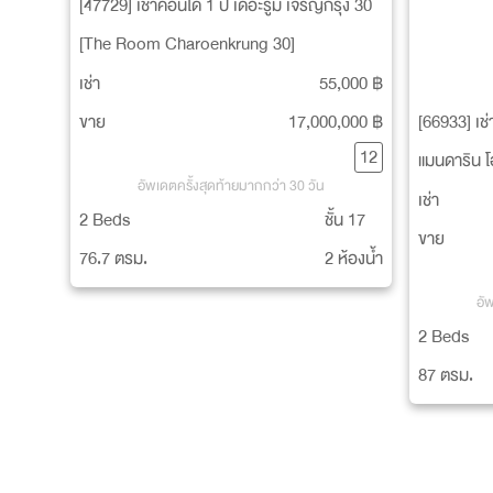
[47729] เช่าคอนโด 1 ปี เดอะรูม เจริญกรุง 30
[The Room Charoenkrung 30]
เช่า
55,000 ฿
ขาย
17,000,000 ฿
[66933] เช่
12
แมนดาริน โ
อัพเดตครั้งสุดท้ายมากกว่า 30 วัน
Residence
เช่า
2 Beds
ชั้น 17
Bangkok]
ขาย
76.7 ตรม.
2 ห้องน้ำ
อั
2 Beds
87 ตรม.