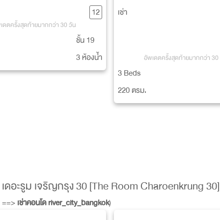
Condominium]
12
เช่า
พเดตครั้งสุดท้ายมากกว่า 30 วัน
ชั้น 19
3 ห้องน้ำ
อัพเดตครั้งสุดท้ายมากกว่า 30 
3 Beds
220 ตรม.
 เดอะรูม เจริญกรุง 30 [The Room Charoenkrung 30]
ร ==>
เช่าคอนโด river_city_bangkok
)