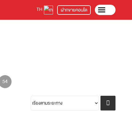
TH
ฝากขายคอนโด
54