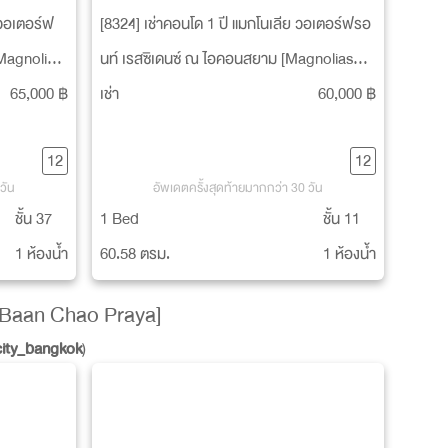
 วอเตอร์ฟ
[8324] เช่าคอนโด 1 ปี แมกโนเลีย วอเตอร์ฟรอ
Magnolias
นท์ เรสซิเดนซ์ ณ ไอคอนสยาม [Magnolias
am]
Waterfront Residenced IconSiam]
65,000 ฿
เช่า
60,000 ฿
12
12
วัน
อัพเดตครั้งสุดท้ายมากกว่า 30 วัน
ชั้น 37
1 Bed
ชั้น 11
1 ห้องน้ำ
60.58 ตรม.
1 ห้องน้ำ
 [Baan Chao Praya]
_city_bangkok
)