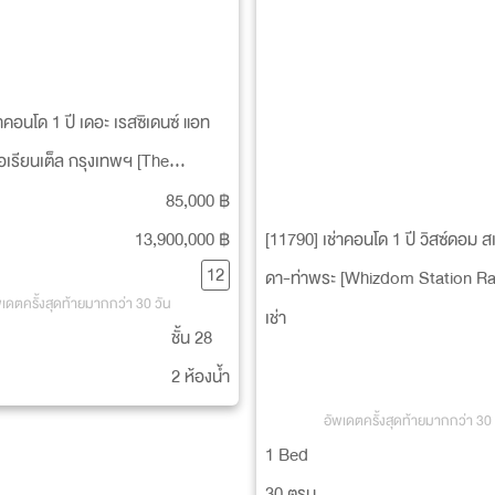
าคอนโด 1 ปี เดอะ เรสซิเดนซ์ แอท
อเรียนเต็ล กรุงเทพฯ [The
s At Mandarin Oriental
85,000 ฿
13,900,000 ฿
[11790] เช่าคอนโด 1 ปี วิสซ์ดอม สเต
12
ดา-ท่าพระ [Whizdom Station R
พเดตครั้งสุดท้ายมากกว่า 30 วัน
Thapra]
เช่า
ชั้น 28
2 ห้องน้ำ
อัพเดตครั้งสุดท้ายมากกว่า 30 
1 Bed
30 ตรม.