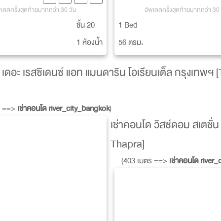
พเดตครั้งสุดท้ายมากกว่า 30 วัน
อัพเดตครั้งสุดท้ายมากกว่า 30 
ชั้น 20
1 Bed
1 ห้องน้ำ
56 ตรม.
 เดอะ เรสซิเดนซ์ แอท แมนดาริน โอเรียนเต็ล กรุงเทพฯ
]
ร ==>
เช่าคอนโด river_city_bangkok
)
เช่าคอนโด วิสซ์ดอม สเตชั
Thapra]
(403 เมตร ==>
เช่าคอนโด river