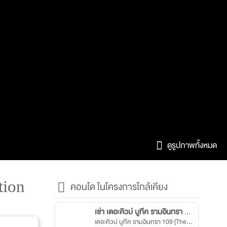
ดูรูปภาพทั้งหมด
tion
คอนโด ในโครงการใกล้เคียง
เช่า เดอะคิวบ์ บูทีค รามอินทรา 109
เดอะคิวบ์ บูทีค รามอินทรา 109 [The Cube Boutique Ramintra 109]