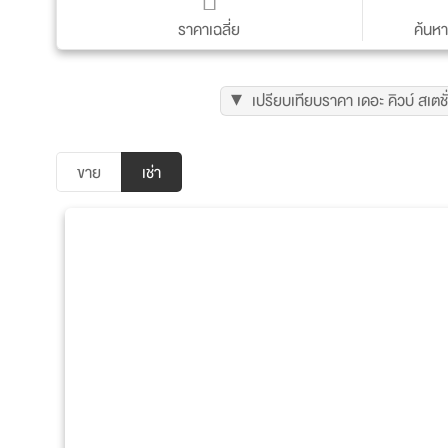
ราคาเฉลี่ย
ค้นห
ราคา (ขาย/เช่า) เฉลี่ยของคอนโดนี้
รายละเอียด คอนโด
ราคา/ตรม.
ราคา
ซื้อ
เปรียบเทียบราคา เดอะ คิวบ์ สเ
Developer
บริษัท คิวบ์ เรียล พร๊อพเพอร์ตี้ จำกัด
อำเภอ/เขต
มีนบุรี
ขาย
เช่า
ถนน
พระยาสุเรนทร์
พื้นที่
3 ไร่ 2 งาน 50 ตารางวา
จำนวนยูนิต
176
ที่จอดรถ
ที่จอดรถไม่ประจำประมาณ 150 คัน (ไม่ร่วมจอดซ้อนคัน)
เว็บไซต์
https://www.sokengroup.com/