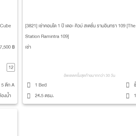
สถานที่ข้างเคียง
@Park รามอินทรา 109
เทสโก้ โลตัส ตลาดสด
e Cube
[3821] เช่าคอนโด 1 ปี เดอะ คิวบ์ สเตชั่น รามอินทรา 109 [T
าร และ
The Compound
แฟชั่นไอส์แลนด์
Station Ramintra 109]
The Promenade
Amorini
7,500 ฿
เช่า
ย 24 ชม.
แม็คโคร
ไทยมาร์ท
มสายที่
รร.บางชัน
รร.เศรษฐบุตรบำเพ็ญ
รพ.เสรีรักษ์
รพ.นวมินทร์
12
ไร้สาย)
รพ.นวมินทร์ 9
รพ.นพรัตน์
อัพเดตครั้งสุดท้ายมากกว่า 30 วัน
น 5 ตึก A
1 Bed
ช
หม้
ห้องน้ำ
24.5 ตรม.
1