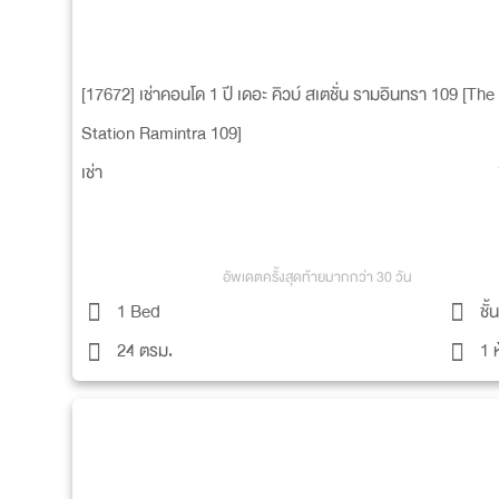
สิ่งอำนวยความสะดวก
สระว่ายน้ำระบบเกลือ
ห้องออกกำลังกาย
[17672] เช่าคอนโด 1 ปี เดอะ คิวบ์ สเตชั่น รามอินทรา 109 [Th
ห้องซาวน์น่า แยกชาย-หญิง
ระบบกล้อง CCTV ในตัวอาค
Station Ramintra 109]
รอบอาคาร
เช่า
ระบบ Key Card ทางเข้าอาคาร และใน
เจ้าหน้าที่รักษาความปลอดภั
ตัวลิฟท์
ระบบโทรทัศน์ผ่านศูนย์ พร้อ
เตรียมไว้สำหรับเคเบิ้ล
ที่จอดรถไม่ประจำประมาณ 150 คัน
Wi-Fi Internet (อินเตอร์เน็ต
อัพเดตครั้งสุดท้ายมากกว่า 30 วัน
(ไม่ร่วมจอดซ้อนคัน)
บริเวณโถงล๊อบบี้ส่วนกลาง
1 Bed
ชั้
ลิฟท์ 2 ตัวต่ออาคาร
ระบบสัญญาณแจ้งเหตุเพลิงไ
24 ตรม.
1 
อุปกรณ์ตรวจจับควัน
สวิทซ์แจ้งเหตุเพลิงไหม้
อุปกรณ์ส่งสัญญาณ