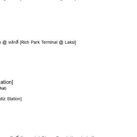
 @ หลักสี่ [Rich Park Terminal @ Laksi]
ation]
hat
)
diz Station]