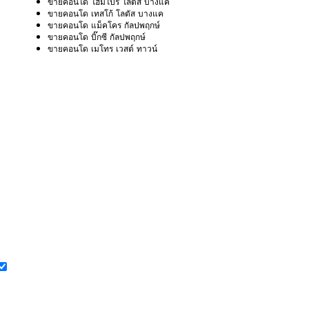
ขายคอนโด โฮมโปร โลตัส บางแค
ขายคอนโด เทสโก้ โลตัส บางแค
ขายคอนโด แม็คโคร กัลปพฤกษ์
ขายคอนโด บิ๊กซี กัลปพฤกษ์
ขายคอนโด เมโทร เวสต์ ทาวน์