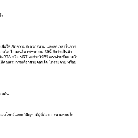
้ำ
รา เพื่อให้เกิดความสะดวกสบาย และลดเวลาในการ
คอนโด ไอคอนโด เพชรเกษม 39นี้ ถือว่าเป็นตัว
ดBTS หรือ MRT จะช่วยให้ชีวิตเราง่ายขึ้นตามไป
ยให้คุณสามารถเลือก
ขายคอนโด
ได้ง่ายดาย พร้อม
ยบกัน
ห้ตอบโจทย์และแก้ปัญหาที่ผู้ที่ต้องการขายคอนโด