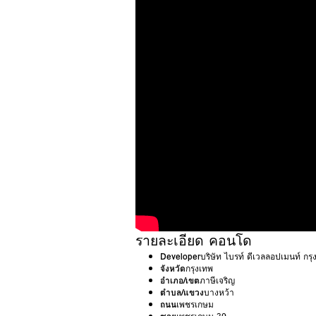
รายละเอียด คอนโด
Developer
บริษัท ไบรท์ ดีเวลลอปเมนท์ กรุ
จังหวัด
กรุงเทพ
อำเภอ/เขต
ภาษีเจริญ
ตำบล/แขวง
บางหว้า
ถนน
เพชรเกษม