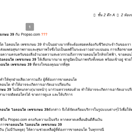
ชั้น 2 ตึก A
2 ห้องน
1
รเกษม 39
กับ Propso.com
???
ายคอนโด ไอคอนโด เพชรเกษม 39 จำเป็นอย่างมากที่จะต้องสอดคล้องกับชีวิตประจำวันของเ
 จะส่งผลต่อสุขภาพกายและสุขภาพใจซึ่งไม่เป็นผลดีในระยะยาวอย่างแน่นอน การเลือกขาย
ึ้น ด้วยความครบครันของสิ่งอำนวยความสะดวกรวมถึงการขายคอนโดใกล้รถไฟฟ้า, ขายคอนโ
ไอคอนโด เพชรเกษม 39
ให้เลือกมากมาย ทุกยูนิตเป็นภาพจริงทั้งหมด พร้อมเข้าอยู่ ช่ว
อนโด เพชรเกษม 39
ที่ตรงใจของคุณมากที่สุด
 ทำให้ทุกฝ่ายเสียเวลารวมถึง ผู้ที่ต้องการขายคอนโด
คอนโด ทำให้อาจจะเกิดการเอารัดเอาเปรียบกัน
กษม 39
ไม่มีคนกลาง(นายหน้า) มาร่วมตรวจสอบด้วย ทำให้อาจจะเกิดการเอารัดเอาเปรี
ม่สามารถติดต่อใครได้ ขาดการดูแล และให้บริการ
คอนโด ไอคอนโด เพชรเกษม 39
ดังกล่าว จึงได้จัดเตรียมบริการในรูปแบบต่างๆไว้เพื่อใ
39
ใน Propso.com ตรงกับความเป็นจริง หากคลาดเคลื่อนยินดีคืนเงิน
งการ
ขายคอนโด ไอคอนโด เพชรเกษม 39
วัน (ไม่มีวันหยุด) ให้ความช่วยเหลือผู้ที่ต้องการขายคอนโด ในทุกกรณี