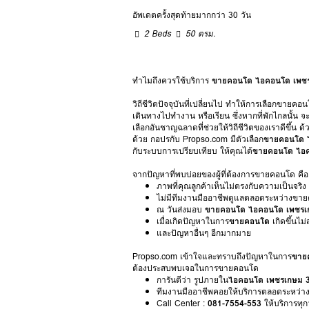
อัพเดตครั้งสุดท้ายมากกว่า 30 วัน
2 Beds
50 ตรม.
ทำไมถึงควรใช้บริการ
ขายคอนโด ไอคอนโด เพช
วิถีชีวิตปัจจุบันที่เปลี่ยนไป ทำให้การเลือกข
เดินทางไปทำงาน หรือเรียน ซึ่งหากที่พักไกลนั้น
เลือกอันชาญฉลาดที่ช่วยให้วิถีชีวิตของเราดีข
ด้วย กอปรกับ Propso.com มีตัวเลือก
ขายคอนโด 
กับระบบการเปรียบเทียบ ให้คุณได้
ขายคอนโด ไอค
จากปัญหาที่พบบ่อยของผู้ที่ต้องการขายคอนโด คือ
ภาพที่คุณลูกค้าเห็นไม่ตรงกับความเป็นจริง
ไม่มีทีมงานมืออาชีพดูแลตลอดระหว่างขาย
ณ วันส่งมอบ
ขายคอนโด ไอคอนโด เพชรเ
เมื่อเกิดปัญหาในการ
ขายคอนโด
เกิดขึ้นไ
และปัญหาอื่นๆ อีกมากมาย
Propso.com เข้าใจและทราบถึงปัญหาในการ
ขาย
ต้องประสบพบเจอในการขายคอนโด
การันตีว่า รูปภายใน
ไอคอนโด เพชรเกษม 
ทีมงานมืออาชีพคอยให้บริการตลอดระหว่า
Call Center :
081-7554-553
ให้บริการทุก