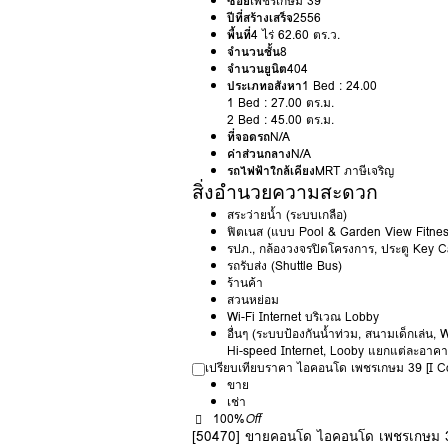
ซอย
เพชรเกษม 39
ปีที่สร้างเสร็จ
2556
พื้นที่
4 ไร่ 62.60 ตร.ว.
จำนวนชั้น
8
จำนวนยูนิต
404
ประเภทอสังหา
1 Bed : 24.00
1 Bed : 27.00 ตร.ม.
2 Bed : 45.00 ตร.ม.
ที่จอดรถ
N/A
ค่าส่วนกลาง
N/A
รถไฟฟ้าใกล้เคียง
MRT ภาษีเจริญ
สิ่งอำนวยความสะดวก
สระว่ายน้ำ (ระบบเกลือ)
ฟิตเนส (แบบ Pool & Garden View Fitnes
รปภ., กล้องวงจรปิดโครงการ, ประตู Key C
รถรับส่ง (Shuttle Bus)
ร้านค้า
สวนหย่อม
Wi-Fi Internet บริเวณ Lobby
อื่นๆ (ระบบป้องกันน้ำท่วม, สนามเด็กเล่น, 
Hi-speed Internet, Looby แยกแต่ละอาคาร
เปรียบเทียบราคา ไอคอนโด เพชรเกษม 39 [I 
ขาย
เช่า
100%
Off
[50470] ขายคอนโด ไอคอนโด เพชรเกษม 3