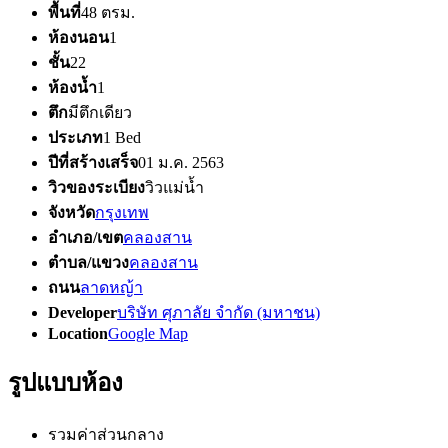
พื้นที่
48 ตรม.
ห้องนอน
1
ชั้น
22
ห้องน้ำ
1
ตึก
มีตึกเดียว
ประเภท
1 Bed
ปีที่สร้างเสร็จ
01 ม.ค. 2563
วิวของระเบียง
วิวแม่น้ำ
จังหวัด
กรุงเทพ
อำเภอ/เขต
คลองสาน
ตำบล/แขวง
คลองสาน
ถนน
ลาดหญ้า
Developer
บริษัท ศุภาลัย จำกัด (มหาชน)
Location
Google Map
รูปแบบห้อง
รวมค่าส่วนกลาง