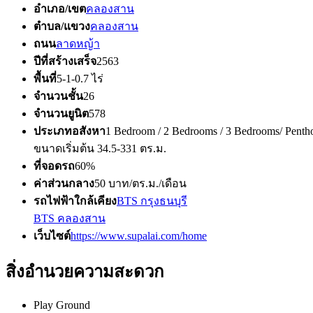
อำเภอ/เขต
คลองสาน
ตำบล/แขวง
คลองสาน
ถนน
ลาดหญ้า
ปีที่สร้างเสร็จ
2563
พื้นที่
5-1-0.7 ไร่
จำนวนชั้น
26
จำนวนยูนิต
578
ประเภทอสังหา
1 Bedroom / 2 Bedrooms / 3 Bedrooms/ Penth
ขนาดเริ่มต้น 34.5-331 ตร.ม.
ที่จอดรถ
60%
ค่าส่วนกลาง
50 บาท/ตร.ม./เดือน
รถไฟฟ้าใกล้เคียง
BTS กรุงธนบุรี
BTS คลองสาน
เว็บไซต์
https://www.supalai.com/home
สิ่งอำนวยความสะดวก
Play Ground