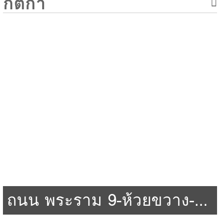
กติกา
ถนน พระราม 9-ห้วยขวาง-ห้วยขวาง-กรุงเทพ