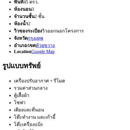
พื้นที่
45 ตรว.
ห้องนอน
3
จำนวนชั้น
2 ชั้น
ห้องน้ำ
2
วิวของระเบียง
วิวออกนอกโครงการ
จังหวัด
กรุงเทพ
อำเภอ/เขต
ห้วยขวาง
Location
Google Map
รูปแบบทรัพย์
เครื่องปรับอากาศ + รีโมต
รวมค่าส่วนกลาง
ตู้เสื้อผ้า
โซฟา
เตียงและที่นอน
โต๊ะทำงาน และเก้าอี้
โต๊ะเครื่องแป้ง