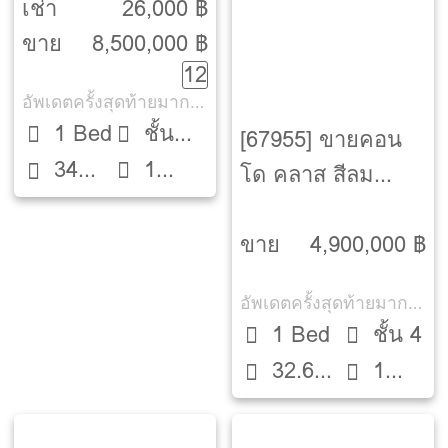
[Ashton Chula-
เช่า
26,000 ฿
Silom]
ขาย
8,500,000 ฿
12
อัพเดตครั้งสุดท้ายมากกว่า 30 วัน
1 Bed
ชั้น
[67955] ขายคอน
1
34
12A
โด คลาส สีลม
ห้องน้ำ
ตรม.
[Klass Silom]
ขาย
4,900,000 ฿
อัพเดตครั้งสุดท้ายมากกว่า 30 วัน
1 Bed
ชั้น 4
32.62
1
ตรม.
ห้องน้ำ