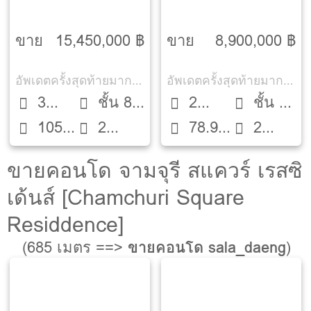
ถนนทรัพย์ [The
ถนนทรัพย์ [The
Bangkok Thanon
Bangkok Thanon
ขาย
15,450,000 ฿
ขาย
8,900,000 ฿
Sub]
Sub]
อัพเดตครั้งสุดท้ายมากกว่า 30 วัน
อัพเดตครั้งสุดท้ายมากกว่า 30 วัน
3
ชั้น 8
2
ชั้น 4
105
2
78.99
2
Beds
ตึก C
Beds
ตึก C
ตรม.
ห้องน้ำ
ตรม.
ห้องน้ำ
ขายคอนโด จามจุรี สแควร์ เรสซิ
เด้นส์ [Chamchuri Square
Residdence]
(685 เมตร ==>
ขายคอนโด sala_daeng
)