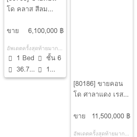
โด คลาส สีลม
[Klass Silom]
ขาย
6,100,000 ฿
อัพเดตครั้งสุดท้ายมากกว่า 30 วัน
1 Bed
ชั้น 6
36.7
1
ตรม.
ห้องน้ำ
[80186] ขายคอน
โด ศาลาแดง เรสซิ
เด้นซ์ [Saladaeng
Residences]
ขาย
11,500,000 ฿
อัพเดตครั้งสุดท้ายมากกว่า 30 วัน