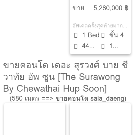
RESORT]
ขาย
5,280,000 ฿
อัพเดตครั้งสุดท้ายมากกว่า 30 วัน
1 Bed
ชั้น 4
44
1
ตรม.
ห้องน้ำ
ขายคอนโด เดอะ สุรวงศ์ บาย ชี
วาทัย ฮัพ ซูน [The Surawong
By Chewathai Hup Soon]
(580 เมตร ==>
ขายคอนโด sala_daeng
)