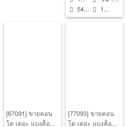
54
1
Bed
ตึก A
ตรม.
ห้องน้ำ
[67091] ขายคอน
[77093] ขายคอน
โด เดอะ แบงค็อค
โด เดอะ แบงค็อค