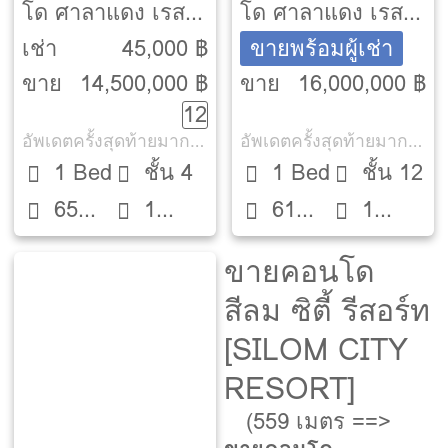
โด ศาลาแดง เรสซิ
โด ศาลาแดง เรสซิ
เด้นซ์ [Saladaeng
เด้นซ์ [Saladaeng
เช่า
45,000 ฿
ขายพร้อมผู้เช่า
Residences]
Residences]
ขาย
14,500,000 ฿
ขาย
16,000,000 ฿
12
อัพเดตครั้งสุดท้ายมากกว่า 30 วัน
อัพเดตครั้งสุดท้ายมากกว่า 30 วัน
1 Bed
ชั้น 4
1 Bed
ชั้น 12
65
1
61
1
ตรม.
ห้องน้ำ
ตรม.
ห้องน้ำ
ขายคอนโด
สีลม ซิตี้ รีสอร์ท
[SILOM CITY
RESORT]
(559 เมตร ==>