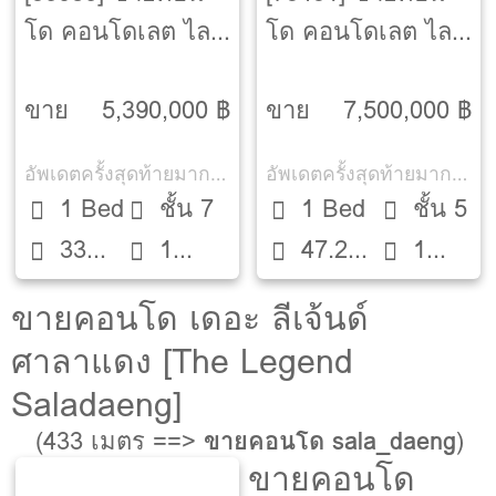
โด คอนโดเลต ไลท์
โด คอนโดเลต ไลท์
คอนแวนต์
คอนแวนต์
[Condolette Light
[Condolette Light
ขาย
5,390,000 ฿
ขาย
7,500,000 ฿
Convent]
Convent]
อัพเดตครั้งสุดท้ายมากกว่า 30 วัน
อัพเดตครั้งสุดท้ายมากกว่า 30 วัน
1 Bed
ชั้น 7
1 Bed
ชั้น 5
33
1
47.25
1
ตรม.
ห้องน้ำ
ตรม.
ห้องน้ำ
ขายคอนโด เดอะ ลีเจ้นด์
ศาลาแดง [The Legend
Saladaeng]
(433 เมตร ==>
ขายคอนโด sala_daeng
)
ขายคอนโด