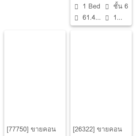
1 Bed
ชั้น 6
61.42
1
ตรม.
ห้องน้ำ
[77750] ขายคอน
[26322] ขายคอน