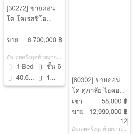
[30272] ขายคอน
โด โคเรสซิโอ
สาทร-พิพัฒน์
[Collezio Sathorn-
ขาย
6,700,000 ฿
Pipat]
อัพเดตครั้งสุดท้ายมากกว่า 30 วัน
1 Bed
ชั้น 6
40.64
1
[80302] ขายคอน
ตรม.
ห้องน้ำ
โด ศุภาลัย ไอคอน
สาทร [Supalai
เช่า
58,000 ฿
ICON Sathorn]
ขาย
12,990,000 ฿
12
อัพเดตครั้งสุดท้ายมากกว่า 30 วัน