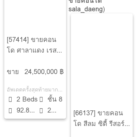
ขายคอนโด
sala_daeng
)
[57414] ขายคอน
โด ศาลาแดง เรสซิ
เด้นซ์ [Saladaeng
Residences]
ขาย
24,500,000 ฿
อัพเดตครั้งสุดท้ายมากกว่า 30 วัน
2 Beds
ชั้น 8
92.81
2
[66137] ขายคอน
ตรม.
ห้องน้ำ
โด สีลม ซิตี้ รีสอร์ท
[SILOM CITY