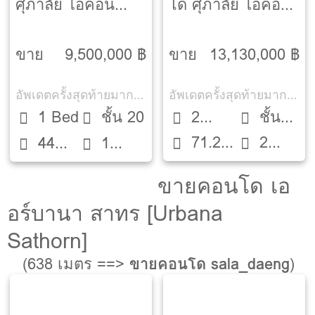
ศุภาลัย ไอคอน
โด ศุภาลัย ไอคอน
สาทร [Supalai
สาทร [Supalai
ICON Sathorn]
ICON Sathorn]
ขาย
9,500,000 ฿
ขาย
13,130,000 ฿
อัพเดตครั้งสุดท้ายมากกว่า 30 วัน
อัพเดตครั้งสุดท้ายมากกว่า 30 วัน
1 Bed
ชั้น 20
2
ชั้น
71.2
2
44
1
Beds
14
ตรม.
ห้องน้ำ
ตรม.
ห้องน้ำ
ขายคอนโด เอ
อร์บานา สาทร [Urbana
Sathorn]
(638 เมตร ==>
ขายคอนโด sala_daeng
)