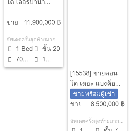
โด เออร์บานา
สาทร [Urbana
Sathorn]
ขาย
11,900,000 ฿
อัพเดตครั้งสุดท้ายมากกว่า 30 วัน
1 Bed
ชั้น 20
70
1
ตรม.
ห้องน้ำ
[15538] ขายคอน
โด เดอะ แบงค็อค
ถนนทรัพย์ [The
ขายพร้อมผู้เช่า
Bangkok Thanon
ขาย
8,500,000 ฿
Sub]
อัพเดตครั้งสุดท้ายมากกว่า 30 วัน
1
ชั้น 7