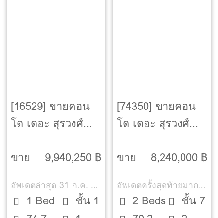
[16529] ขายคอน
[74350] ขายคอน
โด เดอะ สุรวงศ์
โด เดอะ สุรวงศ์
บาย ชีวาทัย ฮัพ ซูน
บาย ชีวาทัย ฮัพ ซูน
[The Surawong By
[The Surawong By
ขาย
9,940,250 ฿
ขาย
8,240,000 ฿
Chewathai Hup
Chewathai Hup
อัพเดตล่าสุด 31 ก.ค. 2569
อัพเดตครั้งสุดท้ายมากกว่า 30 วัน
Soon]
Soon]
1 Bed
ชั้น 1
2 Beds
ชั้น 7