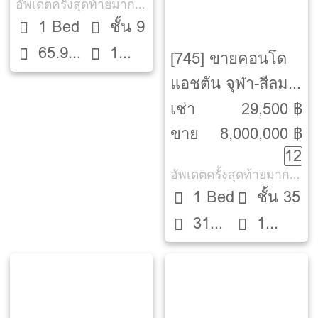
อัพเดตครั้งสุดท้ายมากกว่า 30 วัน
1 Bed
ชั้น 9
65.92
1
[745] ขายคอนโด
ตรม.
ห้องน้ำ
แอชตัน จุฬา-สีลม
[Ashton Chula-
เช่า
29,500 ฿
Silom]
ขาย
8,000,000 ฿
12
อัพเดตครั้งสุดท้ายมากกว่า 30 วัน
1 Bed
ชั้น 35
31
1
ตรม.
ห้องน้ำ