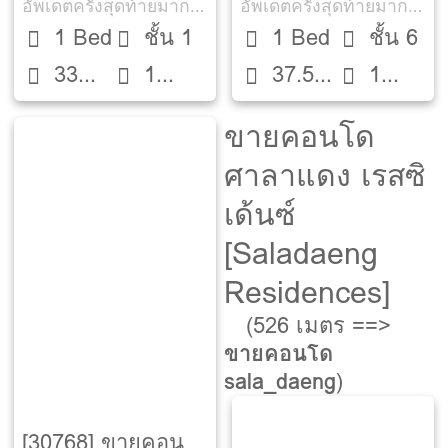
อัพเดตครั้งสุดท้ายมากกว่า 30 วัน
อัพเดตครั้งสุดท้ายมากกว่า 30 วัน
1 Bed
ชั้น 1
1 Bed
ชั้น 6
33
1
37.5
1
ตรม.
ห้องน้ำ
ตรม.
ห้องน้ำ
ขายคอนโด
ศาลาแดง เรสซิ
เด้นซ์
[Saladaeng
Residences]
(526 เมตร ==>
ขายคอนโด
sala_daeng
)
[30768] ขายคอน