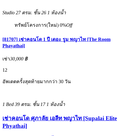
Studio
27 ตรม.
ชั้น 26
1 ห้องน้ำ
ทรัพย์โครงการ(ใหม่)
0%
Off
[81707] เช่าคอนโด 1 ปี เดอะ รูม พญาไท [The Room
Phayathai]
เช่า
30,000 ฿
12
อัพเดตครั้งสุดท้ายมากกว่า 30 วัน
1 Bed
39 ตรม.
ชั้น 17
1 ห้องน้ำ
เช่าคอนโด ศุภาลัย เอลีท พญาไท [Supalai Elite
Phyathai]