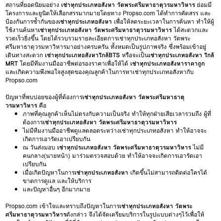
สถานที่ยอดนิยมอย่าง
เช่าทุกประเภทอสังหา วัดพระศรีมหาธาตุวรมหาวิหาร
ย่อมมี
โครงการและยูนิตให้เลือกสรรมากมายโดยทาง Propso.com ได้ทำการคัดสรร และ
ป้องกันการซ้ำกันของ
เช่าทุกประเภทอสังหา
เพื่อให้ลดระยะเวลาในการค้นหา ทำให้ผู้
ใช้งานค้นหา
เช่าทุกประเภทอสังหา วัดพระศรีมหาธาตุวรมหาวิหาร
ได้สะดวกและ
รวดเร็วยิ่งขึ้น โดยได้รวบรวมรายละเอียดการเช่าทุกประเภทอสังหา วัดพระ
ศรีมหาธาตุวรมหาวิหารมาอย่างครบครัน ทั้งหมดเป็นรูปภาพจริง ซึ่งพร้อมเข้าอยู่
เดินทางสะดวก
เช่าทุกประเภทอสังหาใกล้BTS
หรือจะเป็น
เช่าทุกประเภทอสังหา ใกล้
MRT
โดยมีทีมงานมืออาชีพต่อรองราคาเพื่อให้ได้
เช่าทุกประเภทอสังหาราคาถูก
และเกิดความพึงพอใจสูงสุดของคุณลูกค้าในการหาเช่าทุกประเภทอสังหากับ
Propso.com
ปัญหาที่พบบ่อยของผู้ที่ต้องการ
เช่าทุกประเภทอสังหา วัดพระศรีมหาธาตุ
วรมหาวิหาร
คือ
ภาพที่คุณลูกค้าเห็นไม่ตรงกับความเป็นจริง ทำให้ทุกฝ่ายเสียเวลารวมถึง ผู้ที่
ต้องการ
เช่าทุกประเภทอสังหา วัดพระศรีมหาธาตุวรมหาวิหาร
ไม่มีทีมงานมืออาชีพดูแลตลอดระหว่างเช่าทุกประเภทอสังหา ทำให้อาจจะ
เกิดการเอารัดเอาเปรียบกัน
ณ วันส่งมอบ
เช่าทุกประเภทอสังหา วัดพระศรีมหาธาตุวรมหาวิหาร
ไม่มี
คนกลาง(นายหน้า) มาร่วมตรวจสอบด้วย ทำให้อาจจะเกิดการเอารัดเอา
เปรียบกัน
เมื่อเกิดปัญหาในการ
เช่าทุกประเภทอสังหา
เกิดขึ้นไม่สามารถติดต่อใครได้
ขาดการดูแล และให้บริการ
และปัญหาอื่นๆ อีกมากมาย
Propso.com เข้าใจและทราบถึงปัญหาในการ
เช่าทุกประเภทอสังหา วัดพระ
ศรีมหาธาตุวรมหาวิหาร
ดังกล่าว จึงได้จัดเตรียมบริการในรูปแบบต่างๆไว้เพื่อให้