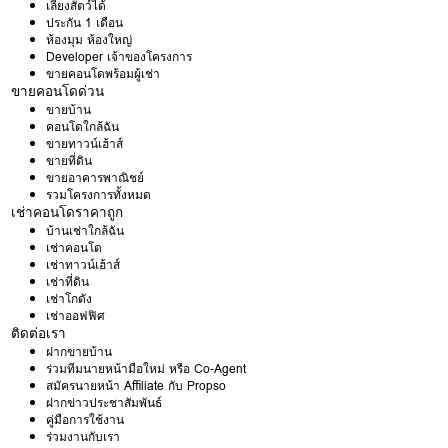
เลี้ยงสัตว์ได้
ประกัน 1 เดือน
ห้องมุม ห้องใหญ่
Developer เจ้าของโครงการ
ขายคอนโดพร้อมผู้เช่า
ขายคอนโดด่วน
ขายบ้าน
คอนโดใกล้ฉัน
ขายทาวน์เฮ้าส์
ขายที่ดิน
ขายอาคารพาณิชย์
รวมโครงการทั้งหมด
เช่าคอนโดราคาถูก
บ้านเช่าใกล้ฉัน
เช่าคอนโด
เช่าทาวน์เฮ้าส์
เช่าที่ดิน
เช่าโกดัง
เช่าออฟฟิศ
ติดต่อเรา
ฝากขายบ้าน
ร่วมทีมนายหน้ามือใหม่ หรือ Co-Agent
สมัครนายหน้า Affiliate กับ Propso
ฝากข่าวประชาสัมพันธ์
คู่มือการใช้งาน
ร่วมงานกับเรา