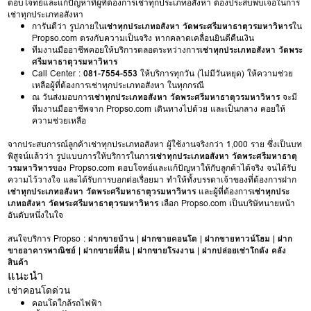
ตอบโจทย์และแก้ปัญหาที่ผู้ที่ต้องการเช่าทุกประเภทอสังหา ต้องประสบพบเจอในการ
เช่าทุกประเภทอสังหา
การันตีว่า รูปภายใน
เช่าทุกประเภทอสังหา วัดพระศรีมหาธาตุวรมหาวิหาร
ใน
Propso.com ตรงกับความเป็นจริง หากคลาดเคลื่อนยินดีคืนเงิน
ทีมงานมืออาชีพคอยให้บริการตลอดระหว่างการ
เช่าทุกประเภทอสังหา วัดพระ
ศรีมหาธาตุวรมหาวิหาร
Call Center :
081-7554-553
ให้บริการทุกวัน (ไม่มีวันหยุด) ให้ความช่วย
เหลือผู้ที่ต้องการเช่าทุกประเภทอสังหา ในทุกกรณี
ณ วันส่งมอบการ
เช่าทุกประเภทอสังหา วัดพระศรีมหาธาตุวรมหาวิหาร
จะมี
ทีมงานมืออาชีพจาก Propso.com เดินทางไปด้วย และเป็นกลาง คอยให้
ความช่วยเหลือ
จากประสบการณ์ลูกค้าเช่าทุกประเภทอสังหา ผู้ใช้งานจริงกว่า 1,000 ราย ซึ่งเป็นบท
พิสูจน์แล้วว่า รูปแบบการให้บริการในการ
เช่าทุกประเภทอสังหา วัดพระศรีมหาธาตุ
วรมหาวิหาร
ของ Propso.com ตอบโจทย์และแก้ปัญหาให้กับลูกค้าได้จริง จนได้รับ
ความไว้วางใจ และได้รับการบอกต่อเรื่อยมา ทำให้ทั้งบรรดาเจ้าของที่ต้องการฝาก
เช่าทุกประเภทอสังหา วัดพระศรีมหาธาตุวรมหาวิหาร
และผู้ที่ต้องการ
เช่าทุกประ
เภทอสังหา วัดพระศรีมหาธาตุวรมหาวิหาร
เลือก Propso.com เป็นบริษัทนายหน้า
อันดับหนึ่งในใจ
สนใจบริการ Propso :
ฝากขายบ้าน
|
ฝากขายคอนโด
|
ฝากขายทาวน์โฮม
|
ฝาก
ขายอาคารพาณิชย์
|
ฝากขายที่ดิน
|
ฝากขายโรงงาน
|
ฝากปล่อยเช่าโกดัง คลัง
สินค้า
แนะนำ
เช่าคอนโดด่วน
คอนโดใกล้รถไฟฟ้า