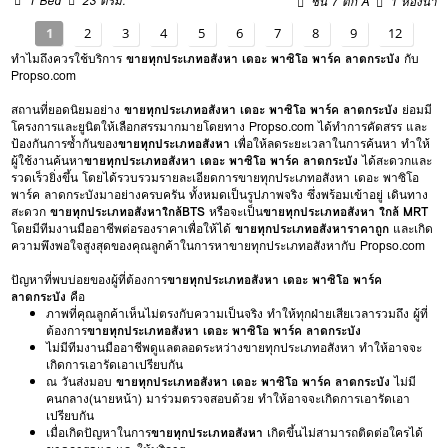
1 Bed
23 ตรม.
ชั้น 7 ตึก A
1 ห้องน้ำ
1
2
3
4
5
6
7
8
9
12
ทำไมถึงควรใช้บริการ
ขายทุกประเภทอสังหา เดอะ พาซิโอ พาร์ค ลาดกระบัง
กับ
Propso.com
สถานที่ยอดนิยมอย่าง
ขายทุกประเภทอสังหา เดอะ พาซิโอ พาร์ค ลาดกระบัง
ย่อมมี
โครงการและยูนิตให้เลือกสรรมากมายโดยทาง Propso.com ได้ทำการคัดสรร และ
ป้องกันการซ้ำกันของ
ขายทุกประเภทอสังหา
เพื่อให้ลดระยะเวลาในการค้นหา ทำให้
ผู้ใช้งานค้นหา
ขายทุกประเภทอสังหา เดอะ พาซิโอ พาร์ค ลาดกระบัง
ได้สะดวกและ
รวดเร็วยิ่งขึ้น โดยได้รวบรวมรายละเอียดการขายทุกประเภทอสังหา เดอะ พาซิโอ
พาร์ค ลาดกระบังมาอย่างครบครัน ทั้งหมดเป็นรูปภาพจริง ซึ่งพร้อมเข้าอยู่ เดินทาง
สะดวก
ขายทุกประเภทอสังหาใกล้BTS
หรือจะเป็น
ขายทุกประเภทอสังหา ใกล้ MRT
โดยมีทีมงานมืออาชีพต่อรองราคาเพื่อให้ได้
ขายทุกประเภทอสังหาราคาถูก
และเกิด
ความพึงพอใจสูงสุดของคุณลูกค้าในการหาขายทุกประเภทอสังหากับ Propso.com
ปัญหาที่พบบ่อยของผู้ที่ต้องการ
ขายทุกประเภทอสังหา เดอะ พาซิโอ พาร์ค
ลาดกระบัง
คือ
ภาพที่คุณลูกค้าเห็นไม่ตรงกับความเป็นจริง ทำให้ทุกฝ่ายเสียเวลารวมถึง ผู้ที่
ต้องการ
ขายทุกประเภทอสังหา เดอะ พาซิโอ พาร์ค ลาดกระบัง
ไม่มีทีมงานมืออาชีพดูแลตลอดระหว่างขายทุกประเภทอสังหา ทำให้อาจจะ
เกิดการเอารัดเอาเปรียบกัน
ณ วันส่งมอบ
ขายทุกประเภทอสังหา เดอะ พาซิโอ พาร์ค ลาดกระบัง
ไม่มี
คนกลาง(นายหน้า) มาร่วมตรวจสอบด้วย ทำให้อาจจะเกิดการเอารัดเอา
เปรียบกัน
เมื่อเกิดปัญหาในการ
ขายทุกประเภทอสังหา
เกิดขึ้นไม่สามารถติดต่อใครได้