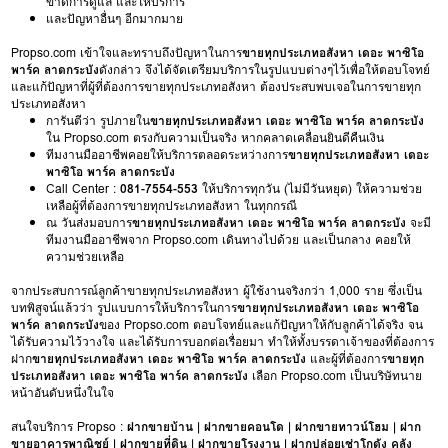
ขาดการดูแล และให้บริการ
และปัญหาอื่นๆ อีกมากมาย
Propso.com เข้าใจและทราบถึงปัญหาในการ
ขายทุกประเภทอสังหา เดอะ พาซิโอ
พาร์ค ลาดกระบัง
ดังกล่าว จึงได้จัดเตรียมบริการในรูปแบบต่างๆไว้เพื่อให้ตอบโจทย์
และแก้ปัญหาที่ผู้ที่ต้องการขายทุกประเภทอสังหา ต้องประสบพบเจอในการขายทุก
ประเภทอสังหา
การันตีว่า รูปภายใน
ขายทุกประเภทอสังหา เดอะ พาซิโอ พาร์ค ลาดกระบัง
ใน Propso.com ตรงกับความเป็นจริง หากคลาดเคลื่อนยินดีคืนเงิน
ทีมงานมืออาชีพคอยให้บริการตลอดระหว่างการ
ขายทุกประเภทอสังหา เดอะ
พาซิโอ พาร์ค ลาดกระบัง
Call Center :
081-7554-553
ให้บริการทุกวัน (ไม่มีวันหยุด) ให้ความช่วย
เหลือผู้ที่ต้องการขายทุกประเภทอสังหา ในทุกกรณี
ณ วันส่งมอบการ
ขายทุกประเภทอสังหา เดอะ พาซิโอ พาร์ค ลาดกระบัง
จะมี
ทีมงานมืออาชีพจาก Propso.com เดินทางไปด้วย และเป็นกลาง คอยให้
ความช่วยเหลือ
จากประสบการณ์ลูกค้าขายทุกประเภทอสังหา ผู้ใช้งานจริงกว่า 1,000 ราย ซึ่งเป็น
บทพิสูจน์แล้วว่า รูปแบบการให้บริการในการ
ขายทุกประเภทอสังหา เดอะ พาซิโอ
พาร์ค ลาดกระบัง
ของ Propso.com ตอบโจทย์และแก้ปัญหาให้กับลูกค้าได้จริง จน
ได้รับความไว้วางใจ และได้รับการบอกต่อเรื่อยมา ทำให้ทั้งบรรดาเจ้าของที่ต้องการ
ฝาก
ขายทุกประเภทอสังหา เดอะ พาซิโอ พาร์ค ลาดกระบัง
และผู้ที่ต้องการ
ขายทุก
ประเภทอสังหา เดอะ พาซิโอ พาร์ค ลาดกระบัง
เลือก Propso.com เป็นบริษัทนาย
หน้าอันดับหนึ่งในใจ
สนใจบริการ Propso :
ฝากขายบ้าน
|
ฝากขายคอนโด
|
ฝากขายทาวน์โฮม
|
ฝาก
ขายอาคารพาณิชย์
|
ฝากขายที่ดิน
|
ฝากขายโรงงาน
|
ฝากปล่อยเช่าโกดัง คลัง