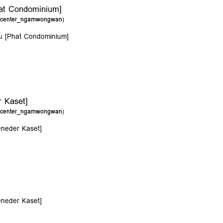
hat Condominium]
g_center_ngamwongwan
)
ยม [Phat Condominium]
 Kaset]
g_center_ngamwongwan
)
Oneder Kaset]
Oneder Kaset]