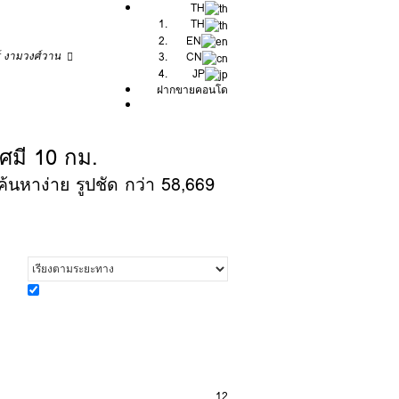
TH
TH
EN
ร์ งามวงศ์วาน
CN
JP
ฝากขายคอนโด
ัศมี 10 กม.
้นหาง่าย รูปชัด กว่า 58,669
12