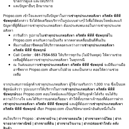
ขาดการดูแล และให้บริการ
และปัญหาอื่นๆ อีกมากมาย
Propso.com เข้าใจและทราบถึงปัญหาในการ
เช่าทุกประเภทอสังหา คริสตัล พีทีที
ชัยพฤกษ์
ดังกล่าว จึงได้จัดเตรียมบริการในรูปแบบต่างๆไว้เพื่อให้ตอบโจทย์และแก้
ปัญหาที่ผู้ที่ต้องการเช่าทุกประเภทอสังหา ต้องประสบพบเจอในการเช่าทุกประเภท
อสังหา
การันตีว่า รูปภายใน
เช่าทุกประเภทอสังหา คริสตัล พีทีที ชัยพฤกษ์
ใน
Propso.com ตรงกับความเป็นจริง หากคลาดเคลื่อนยินดีคืนเงิน
ทีมงานมืออาชีพคอยให้บริการตลอดระหว่างการ
เช่าทุกประเภทอสังหา
คริสตัล พีทีที ชัยพฤกษ์
Call Center :
081-7554-553
ให้บริการทุกวัน (ไม่มีวันหยุด) ให้ความช่วย
เหลือผู้ที่ต้องการเช่าทุกประเภทอสังหา ในทุกกรณี
ณ วันส่งมอบการ
เช่าทุกประเภทอสังหา คริสตัล พีทีที ชัยพฤกษ์
จะมีทีมงานมือ
อาชีพจาก Propso.com เดินทางไปด้วย และเป็นกลาง คอยให้ความช่วย
เหลือ
จากประสบการณ์ลูกค้าเช่าทุกประเภทอสังหา ผู้ใช้งานจริงกว่า 1,000 ราย ซึ่งเป็นบท
พิสูจน์แล้วว่า รูปแบบการให้บริการในการ
เช่าทุกประเภทอสังหา คริสตัล พีทีที
ชัยพฤกษ์
ของ Propso.com ตอบโจทย์และแก้ปัญหาให้กับลูกค้าได้จริง จนได้รับ
ความไว้วางใจ และได้รับการบอกต่อเรื่อยมา ทำให้ทั้งบรรดาเจ้าของที่ต้องการฝาก
เช่าทุกประเภทอสังหา คริสตัล พีทีที ชัยพฤกษ์
และผู้ที่ต้องการ
เช่าทุกประเภทอสังหา
คริสตัล พีทีที ชัยพฤกษ์
เลือก Propso.com เป็นบริษัทนายหน้าอันดับหนึ่งในใจ
สนใจบริการ Propso :
ฝากขายบ้าน
|
ฝากขายคอนโด
|
ฝากขายทาวน์โฮม
|
ฝาก
ขายอาคารพาณิชย์
|
ฝากขายที่ดิน
|
ฝากขายโรงงาน
|
ฝากปล่อยเช่าโกดัง คลัง
สินค้า