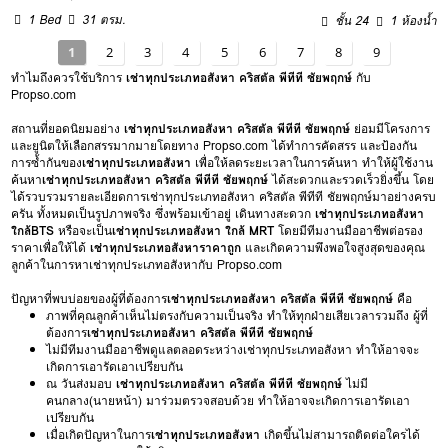
1 Bed
31 ตรม.
ชั้น 24
1 ห้องน้ำ
1
2
3
4
5
6
7
8
9
ทำไมถึงควรใช้บริการ
เช่าทุกประเภทอสังหา คริสตัล พีทีที ชัยพฤกษ์
กับ
Propso.com
สถานที่ยอดนิยมอย่าง
เช่าทุกประเภทอสังหา คริสตัล พีทีที ชัยพฤกษ์
ย่อมมีโครงการ
และยูนิตให้เลือกสรรมากมายโดยทาง Propso.com ได้ทำการคัดสรร และป้องกัน
การซ้ำกันของ
เช่าทุกประเภทอสังหา
เพื่อให้ลดระยะเวลาในการค้นหา ทำให้ผู้ใช้งาน
ค้นหา
เช่าทุกประเภทอสังหา คริสตัล พีทีที ชัยพฤกษ์
ได้สะดวกและรวดเร็วยิ่งขึ้น โดย
ได้รวบรวมรายละเอียดการเช่าทุกประเภทอสังหา คริสตัล พีทีที ชัยพฤกษ์มาอย่างครบ
ครัน ทั้งหมดเป็นรูปภาพจริง ซึ่งพร้อมเข้าอยู่ เดินทางสะดวก
เช่าทุกประเภทอสังหา
ใกล้BTS
หรือจะเป็น
เช่าทุกประเภทอสังหา ใกล้ MRT
โดยมีทีมงานมืออาชีพต่อรอง
ราคาเพื่อให้ได้
เช่าทุกประเภทอสังหาราคาถูก
และเกิดความพึงพอใจสูงสุดของคุณ
ลูกค้าในการหาเช่าทุกประเภทอสังหากับ Propso.com
ปัญหาที่พบบ่อยของผู้ที่ต้องการ
เช่าทุกประเภทอสังหา คริสตัล พีทีที ชัยพฤกษ์
คือ
ภาพที่คุณลูกค้าเห็นไม่ตรงกับความเป็นจริง ทำให้ทุกฝ่ายเสียเวลารวมถึง ผู้ที่
ต้องการ
เช่าทุกประเภทอสังหา คริสตัล พีทีที ชัยพฤกษ์
ไม่มีทีมงานมืออาชีพดูแลตลอดระหว่างเช่าทุกประเภทอสังหา ทำให้อาจจะ
เกิดการเอารัดเอาเปรียบกัน
ณ วันส่งมอบ
เช่าทุกประเภทอสังหา คริสตัล พีทีที ชัยพฤกษ์
ไม่มี
คนกลาง(นายหน้า) มาร่วมตรวจสอบด้วย ทำให้อาจจะเกิดการเอารัดเอา
เปรียบกัน
เมื่อเกิดปัญหาในการ
เช่าทุกประเภทอสังหา
เกิดขึ้นไม่สามารถติดต่อใครได้