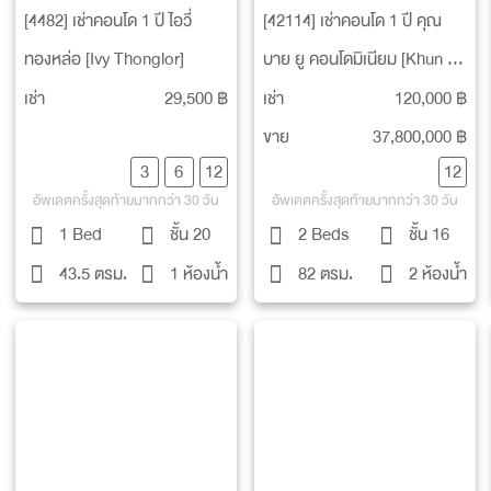
[4482] เช่าคอนโด 1 ปี ไอวี่
[42114] เช่าคอนโด 1 ปี คุณ
ทองหล่อ [Ivy Thonglor]
บาย ยู คอนโดมิเนียม [Khun By
Yoo Condominium]
เช่า
29,500 ฿
เช่า
120,000 ฿
ขาย
37,800,000 ฿
3
6
12
12
อัพเดตครั้งสุดท้ายมากกว่า 30 วัน
อัพเดตครั้งสุดท้ายมากกว่า 30 วัน
1 Bed
ชั้น 20
2 Beds
ชั้น 16
43.5 ตรม.
1 ห้องน้ำ
82 ตรม.
2 ห้องน้ำ