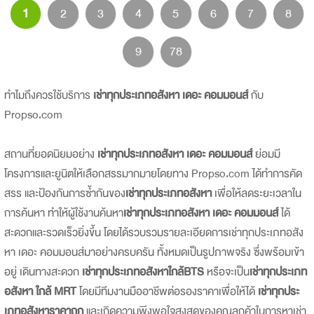
1
2
3
4
5
6
7
8
9
78
ทำไมถึงควรใช้บริการ
เช่าทุกประเภทอสังหา เดอะ คอมมอนส์
กับ
Propso.com
สถานที่ยอดนิยมอย่าง
เช่าทุกประเภทอสังหา เดอะ คอมมอนส์
ย่อมมี
โครงการและยูนิตให้เลือกสรรมากมายโดยทาง Propso.com ได้ทำการคัด
สรร และป้องกันการซ้ำกันของ
เช่าทุกประเภทอสังหา
เพื่อให้ลดระยะเวลาใน
การค้นหา ทำให้ผู้ใช้งานค้นหา
เช่าทุกประเภทอสังหา เดอะ คอมมอนส์
ได้
สะดวกและรวดเร็วยิ่งขึ้น โดยได้รวบรวมรายละเอียดการเช่าทุกประเภทอสัง
หา เดอะ คอมมอนส์มาอย่างครบครัน ทั้งหมดเป็นรูปภาพจริง ซึ่งพร้อมเข้า
อยู่ เดินทางสะดวก
เช่าทุกประเภทอสังหาใกล้BTS
หรือจะเป็น
เช่าทุกประเภท
อสังหา ใกล้ MRT
โดยมีทีมงานมืออาชีพต่อรองราคาเพื่อให้ได้
เช่าทุกประ
เภทอสังหาราคาถูก
และเกิดความพึงพอใจสูงสุดของคุณลูกค้าในการหาเช่า