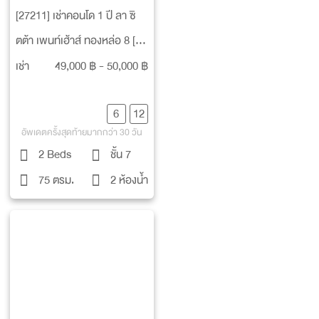
[27211] เช่าคอนโด 1 ปี ลา ซิ
ตต้า เพนท์เฮ้าส์ ทองหล่อ 8 [La
Citta Penthouse Thonglor
เช่า
49,000 ฿ - 50,000 ฿
8]
6
12
อัพเดตครั้งสุดท้ายมากกว่า 30 วัน
2 Beds
ชั้น 7
75 ตรม.
2 ห้องน้ำ