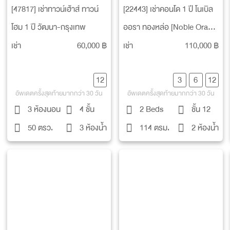
[47817] เช่าทาวน์เฮ้าส์ ทาวน์
[22443] เช่าคอนโด 1 ปี โนเบิล
โฮม 1 ปี วัฒนา-กรุงเทพ
ออรา ทองหล่อ [Noble Ora
Thonglor]
เช่า
60,000 ฿
เช่า
110,000 ฿
12
3
6
12
อัพเดตครั้งสุดท้ายมากกว่า 30 วัน
อัพเดตครั้งสุดท้ายมากกว่า 30 วัน
3 ห้องนอน
4 ชั้น
2 Beds
ชั้น 12
50 ตรว.
3 ห้องน้ำ
114 ตรม.
2 ห้องน้ำ