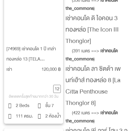
(356 เมตร ==>
เช่าคอนโด
the_commons
)
เช่าคอนโด ดิ ไอคอน 3
ทองหล่อ [The Icon III
Thonglor]
[74969] เช่าคอนโด 1 ปี เทล่า
(391 เมตร ==>
เช่าคอนโด
ทองหล่อ 13 [TELA
the_commons
)
เช่าคอนโด ลา ซิตต้า เพ
THONGLOR 13]
เช่า
120,000 ฿
นท์เฮ้าส์ ทองหล่อ 8 [La
12
Citta Penthouse
อัพเดตครั้งสุดท้ายมากกว่า 30 วัน
Thonglor 8]
2 Beds
ชั้น 7
(422 เมตร ==>
เช่าคอนโด
111 ตรม.
2 ห้องน้ำ
the_commons
)
เช่าคอนโด พี.อาร์ โฮม 3 อ