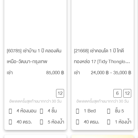
[60785] เช่าบ้าน 1 ปี คลองตัน
[21668] เช่าคอนโด 1 ปี ไทดี
เหนือ-วัฒนา-กรุงเทพ
ทองหล่อ 17 [Tidy Thonglor
17]
เช่า
85,000 ฿
เช่า
24,000 ฿ - 35,000 ฿
12
6
12
อัพเดตครั้งสุดท้ายมากกว่า 30 วัน
อัพเดตครั้งสุดท้ายมากกว่า 30 วัน
4 ห้องนอน
4 ชั้น
1 Bed
ชั้น 5
40 ตรว.
5 ห้องน้ำ
40 ตรม.
1 ห้องน้ำ