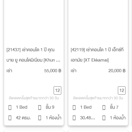
[21437] เช่าคอนโด 1 ปี คุณ
[42119] เช่าคอนโด 1 ปี เอ็กซ์ที
บาย ยู คอนโดมิเนียม [Khun By
เอกมัย [XT Ekkamai]
Yoo Condominium]
เช่า
55,000 ฿
เช่า
20,000 ฿
12
12
อัพเดตครั้งสุดท้ายมากกว่า 30 วัน
อัพเดตครั้งสุดท้ายมากกว่า 30 วัน
1 Bed
ชั้น 9
1 Bed
ชั้น 7
42 ตรม.
1 ห้องน้ำ
30.48
1 ห้องน้ำ
ตรม.