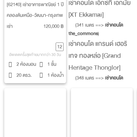
เช่าคอนโด เอ็กซ์ที เอกมัย
[62140] เช่าอาคารพาณิชย์ 1 ปี
[XT Ekkamai]
คลองตันเหนือ-วัฒนา-กรุงเทพ
(341 เมตร ==>
เช่าคอนโด
เช่า
120,000 ฿
the_commons
)
เช่าคอนโด แกรนด์ เฮอริ
12
เทจ ทองหล่อ [Grand
อัพเดตครั้งสุดท้ายมากกว่า 30 วัน
2 ห้องนอน
1 ชั้น
Heritage Thonglor]
20 ตรว.
1 ห้องน้ำ
(348 เมตร ==>
เช่าคอนโด