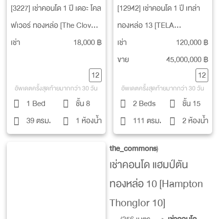
[3227] เช่าคอนโด 1 ปี เดอะ โคล
[12942] เช่าคอนโด 1 ปี เทล่า
ฟเวอร์ ทองหล่อ [The Clover
ทองหล่อ 13 [TELA
Thonglor]
THONGLOR 13]
เช่า
18,000 ฿
เช่า
120,000 ฿
ขาย
45,000,000 ฿
12
12
อัพเดตครั้งสุดท้ายมากกว่า 30 วัน
อัพเดตครั้งสุดท้ายมากกว่า 30 วัน
1 Bed
ชั้น 8
2 Beds
ชั้น 15
39 ตรม.
1 ห้องน้ำ
111 ตรม.
2 ห้องน้ำ
the_commons
)
เช่าคอนโด แฮมป์ตัน
ทองหล่อ 10 [Hampton
Thonglor 10]