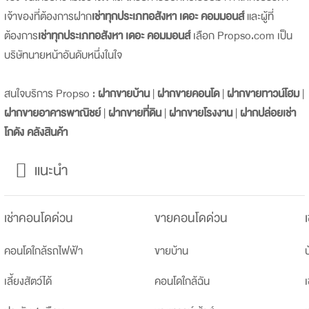
เจ้าของที่ต้องการฝาก
เช่าทุกประเภทอสังหา เดอะ คอมมอนส์
และผู้ที่
ต้องการ
เช่าทุกประเภทอสังหา เดอะ คอมมอนส์
เลือก Propso.com เป็น
บริษัทนายหน้าอันดับหนึ่งในใจ
สนใจบริการ Propso :
ฝากขายบ้าน
|
ฝากขายคอนโด
|
ฝากขายทาวน์โฮม
|
ฝากขายอาคารพาณิชย์
|
ฝากขายที่ดิน
|
ฝากขายโรงงาน
|
ฝากปล่อยเช่า
โกดัง คลังสินค้า
แนะนำ
เช่าคอนโดด่วน
ขายคอนโดด่วน
คอนโดใกล้รถไฟฟ้า
ขายบ้าน
บ
เลี้ยงสัตว์ได้
คอนโดใกล้ฉัน