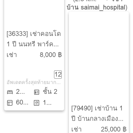
บ้าน saimai_hospital
)
[36333] เช่าคอนโด
1 ปี นนทรี พาร์ค
วิว [Nonsri Park
เช่า
8,000 ฿
View]
12
อัพเดตครั้งสุดท้ายมากกว่า 30 วัน
2
ชั้น 2
60
Beds
1
[79490] เช่าบ้าน 1
ตรม.
ห้องน้ำ
ปี บ้านกลางเมือง
วัชรพล [Baan
เช่า
25,000 ฿