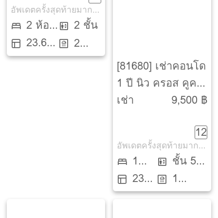
อัพเดตครั้งสุดท้ายมากกว่า 30 วัน
2 ห้อง
2 ชั้น
23.6
นอน
2
ตรว.
ห้องน้ำ
[81680] เช่าคอนโด
1 ปี นิว ครอส คูคต
สเตชัน (Nue Cross
เช่า
9,500 ฿
Khu Khot Station)
12
อัพเดตครั้งสุดท้ายมากกว่า 30 วัน
1
ชั้น 5
23
1
Bed
ตึก A
ตรม.
ห้องน้ำ