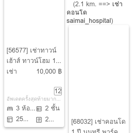
(2.1 km. ==>
เช่า
คอนโด
saimai_hospital
)
[56577] เช่าทาวน์
เฮ้าส์ ทาวน์โฮม 1
ปี บ้านพฤกษา 79
เช่า
10,000 ฿
ลำลูกกา คลอง 3
12
[Baan Pruksa 79
อัพเดตครั้งสุดท้ายมากกว่า 30 วัน
Lumlukka Klong 3]
3 ห้อง
2 ชั้น
25
นอน
2
[68032] เช่าคอนโด
ตรว.
ห้องน้ำ
1 ปี นนทรี พาร์ค