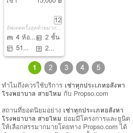
รังสิต คลอง 4
เช่า
15,000 ฿
[Prueklada 1
12
Rangsit Klong 4 ]
อัพเดตครั้งสุดท้ายมากกว่า 30 วัน
4 ห้อง
2 ชั้น
51
นอน
2
ตรว.
ห้องน้ำ
1
2
3
4
5
ทำไมถึงควรใช้บริการ
เช่าทุกประเภทอสังหา
โรงพยาบาล สายไหม
กับ Propso.com
สถานที่ยอดนิยมอย่าง
เช่าทุกประเภทอสังหา
โรงพยาบาล สายไหม
ย่อมมีโครงการและยูนิต
ให้เลือกสรรมากมายโดยทาง Propso.com ได้