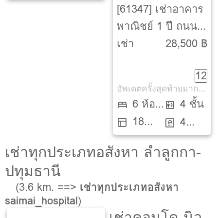
ตรว.
ห้องน้ำ
[61347] เช่าอาคาร
พาณิชย์ 1 ปี ถนน
สุขาภิบาล 5-
เช่า
28,500 ฿
ออเงิน-สายไหม-
12
กรุงเทพ
อัพเดตครั้งสุดท้ายมากกว่า 30 วัน
6 ห้อง
4 ชั้น
18
นอน
4
ตรว.
ห้องน้ำ
เช่าทุกประเภทอสังหา ลำลูกกา-
ปทุมธานี
(3.6 km. ==>
เช่าทุกประเภทอสังหา
saimai_hospital
)
เช่าคอนโด นิว