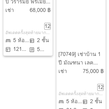
ปี วรารมย์ พรีเมี่ยม
วัชรพล-จตุโชติ
เช่า
68,000 ฿
[Vararom Premium
12
Watcharapol-Chatu
อัพเดตครั้งสุดท้ายมากกว่า 30 วัน
Chot]
5 ห้อง
2 ชั้น
121
นอน
5
[70749] เช่าบ้าน 1
ตรว.
ห้องน้ำ
ปี มัณฑนา เลค
วัชรพล [Mantana
เช่า
75,000 ฿
Lake Watcharapol]
12
อัพเดตครั้งสุดท้ายมากกว่า 30 วัน
5 ห้อง
2 ชั้น