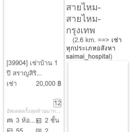
สายไหม-
สายไหม-
กรุงเทพ
(2.6 km. ==>
เช่า
ทุกประเภทอสังหา
saimai_hospital
)
[39904] เช่าบ้าน 1
ปี สราญสิริ
พหลโยธิน -
เช่า
20,000 ฿
สายไหม [Saransiri
12
Phahonyothin -
อัพเดตครั้งสุดท้ายมากกว่า 30 วัน
Saimai]
3 ห้อง
2 ชั้น
55
นอน
2