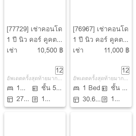
[77729] เช่าคอนโด
[76967] เช่าคอนโด
1 ปี นิว คอร์ คูคต ส
1 ปี นิว คอร์ คูคต ส
เตชัน [Nue Core
เตชัน [Nue Core
เช่า
10,500 ฿
เช่า
11,000 ฿
Khu Khot Station]
Khu Khot Station]
12
12
อัพเดตครั้งสุดท้ายมากกว่า 30 วัน
อัพเดตครั้งสุดท้ายมากกว่า 30 วัน
1
ชั้น 5
1 Bed
ชั้น 8
27
1
1
Bed
ตึก C
30.68
ตึก C
ตรม.
ห้องน้ำ
ห้องน้ำ
ตรม.