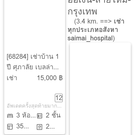
กรุงเทพ
(3.4 km. ==>
เช่า
ทุกประเภทอสังหา
saimai_hospital
)
[68284] เช่าบ้าน 1
ปี ศุภาลัย เบลล่า
วงแหวน-ลำลูกกา
เช่า
15,000 ฿
คลอง 3
12
อัพเดตครั้งสุดท้ายมากกว่า 30 วัน
3 ห้อง
2 ชั้น
35
นอน
2