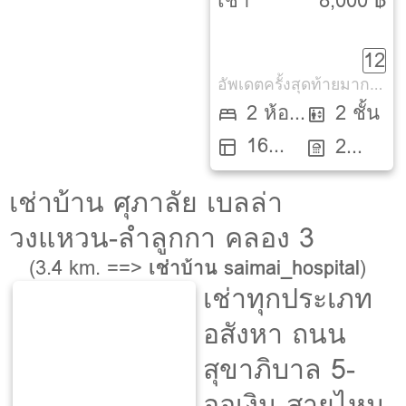
เช่า
8,000 ฿
โชติ 12 [Baan
12
Tawanna
อัพเดตครั้งสุดท้ายมากกว่า 30 วัน
Chatuchot 12]
2 ห้อง
2 ชั้น
16
นอน
2
ตรว.
ห้องน้ำ
เช่าบ้าน ศุภาลัย เบลล่า
วงแหวน-ลำลูกกา คลอง 3
(3.4 km. ==>
เช่าบ้าน saimai_hospital
)
เช่าทุกประเภท
อสังหา ถนน
สุขาภิบาล 5-
ออเงิน-สายไหม-