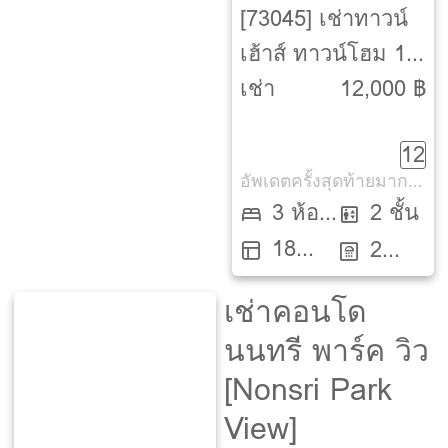
[73045] เช่าทาวน์
เฮ้าส์ ทาวน์โฮม 1
ปี บ้านพฤกษา 79
เช่า
12,000 ฿
ลำลูกกา คลอง 3
12
[Baan Pruksa 79
อัพเดตครั้งสุดท้ายมากกว่า 30 วัน
Lumlukka Klong 3]
3 ห้อง
2 ชั้น
18
นอน
2
ตรว.
ห้องน้ำ
เช่าคอนโด
นนทรี พาร์ค วิว
[Nonsri Park
View]