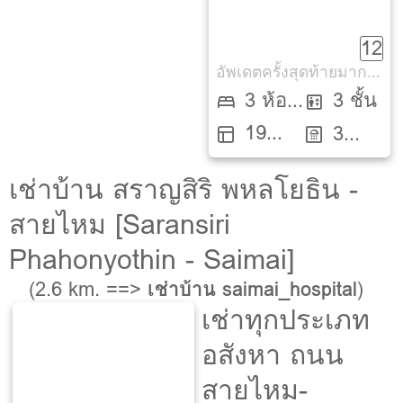
Klang Muang
12
Watcharapol]
อัพเดตครั้งสุดท้ายมากกว่า 30 วัน
3 ห้อง
3 ชั้น
19
นอน
3
ตรว.
ห้องน้ำ
เช่าบ้าน สราญสิริ พหลโยธิน -
สายไหม [Saransiri
Phahonyothin - Saimai]
(2.6 km. ==>
เช่าบ้าน saimai_hospital
)
เช่าทุกประเภท
อสังหา ถนน
สายไหม-