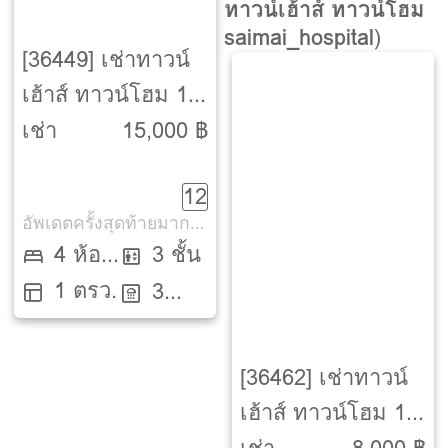
ทาวน์เฮ้าส์ ทาวน์โฮม
saimai_hospital
)
[36449] เช่าทาวน์
เฮ้าส์ ทาวน์โฮม 1
ปี อู่ทอง เพลส 3
เช่า
15,000 ฿
[Uthong Place 3]
12
อัพเดตครั้งสุดท้ายมากกว่า 30 วัน
4 ห้อง
3 ชั้น
1 ตรว.
นอน
3
ห้องน้ำ
[36462] เช่าทาวน์
เฮ้าส์ ทาวน์โฮม 1
ปี บ้านตะวันนา จตุ