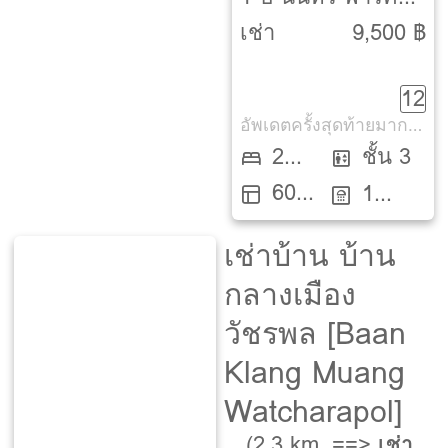
วิว [Nonsri Park
เช่า
9,500 ฿
View]
12
อัพเดตครั้งสุดท้ายมากกว่า 30 วัน
2
ชั้น 3
60
Beds
1
ตรม.
ห้องน้ำ
เช่าบ้าน บ้าน
กลางเมือง
วัชรพล [Baan
Klang Muang
Watcharapol]
(2.3 km. ==>
เช่า