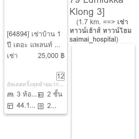
Klong 3]
(1.7 km. ==>
เช่า
ทาวน์เฮ้าส์ ทาวน์โฮม
[64894] เช่าบ้าน 1
saimai_hospital
)
ปี เดอะ แพลนท์ ซิม
พลีส พหลโยธิน-
เช่า
25,000 ฿
สายไหม [The Plant
12
Simpls
อัพเดตครั้งสุดท้ายมากกว่า 30 วัน
Paholyothin-
3 ห้อง
2 ชั้น
Saimai]
44.1
นอน
2
ตรว.
ห้องน้ำ