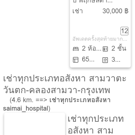
ปี พฤกษ์ลดา
วงแหวน – หทัย
เช่า
30,000 ฿
ราษฏร์ [Pruklada
12
Wongwaen-
อัพเดตครั้งสุดท้ายมากกว่า 30 วัน
Hathairat]
2 ห้อง
2 ชั้น
65
นอน
3
ตรว.
ห้องน้ำ
เช่าทุกประเภทอสังหา สามวาตะ
วันตก-คลองสามวา-กรุงเทพ
(4.6 km. ==>
เช่าทุกประเภทอสังหา
saimai_hospital
)
เช่าทุกประเภท
อสังหา สาม