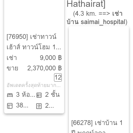
Hathairat]
(4.3 km. ==>
เช่า
บ้าน saimai_hospital
)
[76950] เช่าทาวน์
เฮ้าส์ ทาวน์โฮม 1
ปี บ้านวรารักษ์
เช่า
9,000 ฿
รังสิต คลอง 4
ขาย
2,370,000 ฿
12
[Baan Wararak
อัพเดตครั้งสุดท้ายมากกว่า 30 วัน
Rangsit Khlong 4]
3 ห้อง
2 ชั้น
38
นอน
2
ตรว.
ห้องน้ำ
[66278] เช่าบ้าน 1