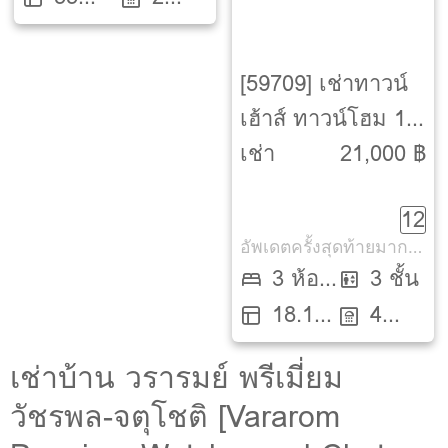
ตรว.
ห้องน้ำ
[59709] เช่าทาวน์
เฮ้าส์ ทาวน์โฮม 1
ปี ถนน สายไหม-
เช่า
21,000 ฿
สายไหม-สายไหม-
12
กรุงเทพ
อัพเดตครั้งสุดท้ายมากกว่า 30 วัน
3 ห้อง
3 ชั้น
18.1
นอน
4
ตรว.
ห้องน้ำ
เช่าบ้าน วรารมย์ พรีเมี่ยม
วัชรพล-จตุโชติ [Vararom