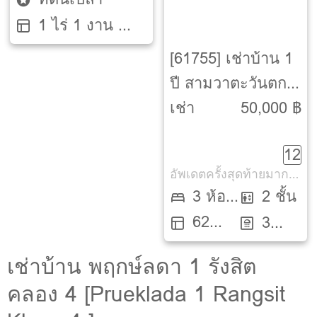
1 ไร่ 1 งาน 1
ตรว.
[61755] เช่าบ้าน 1
ปี สามวาตะวันตก-
คลองสามวา-
เช่า
50,000 ฿
กรุงเทพ
12
อัพเดตครั้งสุดท้ายมากกว่า 30 วัน
3 ห้อง
2 ชั้น
62
นอน
3
ตรว.
ห้องน้ำ
เช่าบ้าน พฤกษ์ลดา 1 รังสิต
คลอง 4 [Prueklada 1 Rangsit