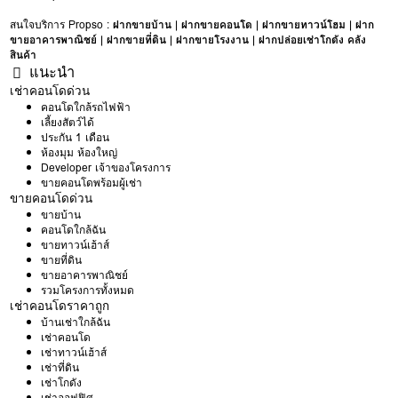
สนใจบริการ Propso :
ฝากขายบ้าน
|
ฝากขายคอนโด
|
ฝากขายทาวน์โฮม
|
ฝาก
ขายอาคารพาณิชย์
|
ฝากขายที่ดิน
|
ฝากขายโรงงาน
|
ฝากปล่อยเช่าโกดัง คลัง
สินค้า
แนะนำ
เช่าคอนโดด่วน
คอนโดใกล้รถไฟฟ้า
เลี้ยงสัตว์ได้
ประกัน 1 เดือน
ห้องมุม ห้องใหญ่
Developer เจ้าของโครงการ
ขายคอนโดพร้อมผู้เช่า
ขายคอนโดด่วน
ขายบ้าน
คอนโดใกล้ฉัน
ขายทาวน์เฮ้าส์
ขายที่ดิน
ขายอาคารพาณิชย์
รวมโครงการทั้งหมด
เช่าคอนโดราคาถูก
บ้านเช่าใกล้ฉัน
เช่าคอนโด
เช่าทาวน์เฮ้าส์
เช่าที่ดิน
เช่าโกดัง
เช่าออฟฟิศ