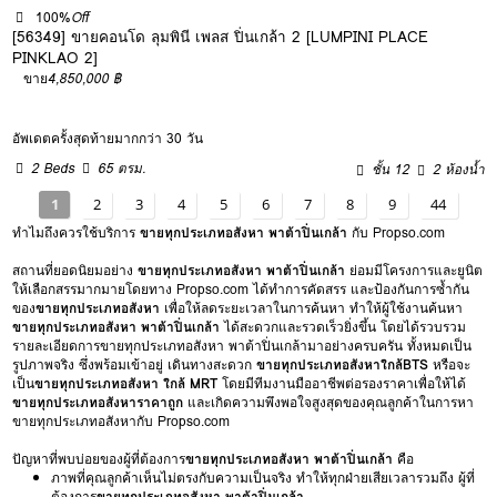
100%
Off
[56349] ขายคอนโด ลุมพินี เพลส ปิ่นเกล้า 2 [LUMPINI PLACE
PINKLAO 2]
ขาย
4,850,000 ฿
อัพเดตครั้งสุดท้ายมากกว่า 30 วัน
2 Beds
65 ตรม.
ชั้น 12
2 ห้องน้ำ
1
2
3
4
5
6
7
8
9
44
ทำไมถึงควรใช้บริการ
ขายทุกประเภทอสังหา พาต้าปิ่นเกล้า
กับ Propso.com
สถานที่ยอดนิยมอย่าง
ขายทุกประเภทอสังหา พาต้าปิ่นเกล้า
ย่อมมีโครงการและยูนิต
ให้เลือกสรรมากมายโดยทาง Propso.com ได้ทำการคัดสรร และป้องกันการซ้ำกัน
ของ
ขายทุกประเภทอสังหา
เพื่อให้ลดระยะเวลาในการค้นหา ทำให้ผู้ใช้งานค้นหา
ขายทุกประเภทอสังหา พาต้าปิ่นเกล้า
ได้สะดวกและรวดเร็วยิ่งขึ้น โดยได้รวบรวม
รายละเอียดการขายทุกประเภทอสังหา พาต้าปิ่นเกล้ามาอย่างครบครัน ทั้งหมดเป็น
รูปภาพจริง ซึ่งพร้อมเข้าอยู่ เดินทางสะดวก
ขายทุกประเภทอสังหาใกล้BTS
หรือจะ
เป็น
ขายทุกประเภทอสังหา ใกล้ MRT
โดยมีทีมงานมืออาชีพต่อรองราคาเพื่อให้ได้
ขายทุกประเภทอสังหาราคาถูก
และเกิดความพึงพอใจสูงสุดของคุณลูกค้าในการหา
ขายทุกประเภทอสังหากับ Propso.com
ปัญหาที่พบบ่อยของผู้ที่ต้องการ
ขายทุกประเภทอสังหา พาต้าปิ่นเกล้า
คือ
ภาพที่คุณลูกค้าเห็นไม่ตรงกับความเป็นจริง ทำให้ทุกฝ่ายเสียเวลารวมถึง ผู้ที่
ต้องการ
ขายทุกประเภทอสังหา พาต้าปิ่นเกล้า