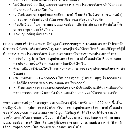
ไม่มีทีมงานมืออาชีพดูแลตลอดระหว่างขายทุกประเภทอสังหา ทำให้อาจจะ
เกิดการเอารัดเอาเปรียบกัน
ณ วันส่งมอบ
ขายทุกประเภทอสังหา พาต้าปิ่นเกล้า
ไม่มีคนกลาง(นายหน้า)
มาร่วมตรวจสอบด้วย ทำให้อาจจะเกิดการเอารัดเอาเปรียบกัน
เมื่อเกิดปัญหาในการ
ขายทุกประเภทอสังหา
เกิดขึ้นไม่สามารถติดต่อใครได้
ขาดการดูแล และให้บริการ
และปัญหาอื่นๆ อีกมากมาย
Propso.com เข้าใจและทราบถึงปัญหาในการ
ขายทุกประเภทอสังหา พาต้าปิ่นเกล้า
ดังกล่าว จึงได้จัดเตรียมบริการในรูปแบบต่างๆไว้เพื่อให้ตอบโจทย์และแก้ปัญหาที่ผู้ที่
ต้องการขายทุกประเภทอสังหา ต้องประสบพบเจอในการขายทุกประเภทอสังหา
การันตีว่า รูปภายใน
ขายทุกประเภทอสังหา พาต้าปิ่นเกล้า
ใน Propso.com
ตรงกับความเป็นจริง หากคลาดเคลื่อนยินดีคืนเงิน
ทีมงานมืออาชีพคอยให้บริการตลอดระหว่างการ
ขายทุกประเภทอสังหา พาต้า
ปิ่นเกล้า
Call Center :
081-7554-553
ให้บริการทุกวัน (ไม่มีวันหยุด) ให้ความช่วย
เหลือผู้ที่ต้องการขายทุกประเภทอสังหา ในทุกกรณี
ณ วันส่งมอบการ
ขายทุกประเภทอสังหา พาต้าปิ่นเกล้า
จะมีทีมงานมืออาชีพ
จาก Propso.com เดินทางไปด้วย และเป็นกลาง คอยให้ความช่วยเหลือ
จากประสบการณ์ลูกค้าขายทุกประเภทอสังหา ผู้ใช้งานจริงกว่า 1,000 ราย ซึ่งเป็น
บทพิสูจน์แล้วว่า รูปแบบการให้บริการในการ
ขายทุกประเภทอสังหา พาต้าปิ่นเกล้า
ของ Propso.com ตอบโจทย์และแก้ปัญหาให้กับลูกค้าได้จริง จนได้รับความไว้
วางใจ และได้รับการบอกต่อเรื่อยมา ทำให้ทั้งบรรดาเจ้าของที่ต้องการฝาก
ขายทุก
ประเภทอสังหา พาต้าปิ่นเกล้า
และผู้ที่ต้องการ
ขายทุกประเภทอสังหา พาต้าปิ่นเกล้า
เลือก Propso.com เป็นบริษัทนายหน้าอันดับหนึ่งในใจ