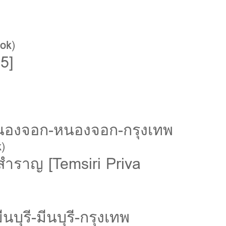
ok
)
5]
นองจอก-หนองจอก-กรุงเทพ
k
)
สำราญ [Temsiri Priva
รี-มีนบุรี-กรุงเทพ