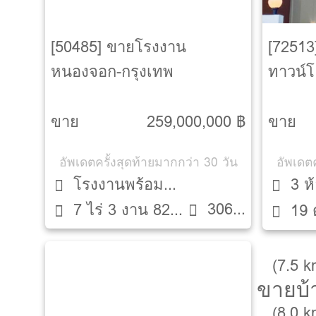
[50485] ขายโรงงาน
[72513
หนองจอก-กรุงเทพ
ทาวน์โ
[Noant
ขาย
259,000,000 ฿
ขาย
อัพเดตครั้งสุดท้ายมากกว่า 30 วัน
อัพเดตค
โรงงานพร้อม
3 ห
3060
7 ไร่ 3 งาน 82
อุปกรณ์ตกแต่ง
19 
ตรม.
ตรว.
(7.5 
ขายบ้
(8.0 