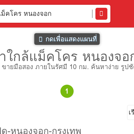
แม็คโคร หนองจอก
กดเพื่อแสดงแผนที่
าใกล้แม็คโคร หนองจอก 
มือสอง ภายในรัศมี 10 กม. ค้นหาง่าย รูปชัด กว
1
ฝด-หนองจอก-กรุงเทพ