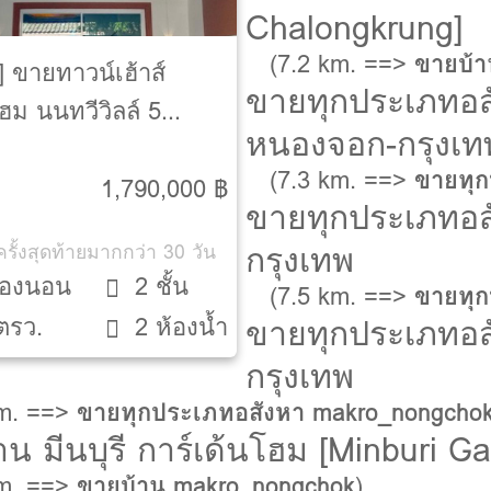
Chalongkrung]
(7.2 km. ==>
ขายบ้า
] ขายทาวน์เฮ้าส์
ขายทุกประเภทอส
ฮม นนทวีวิลล์ 5
หนองจอก-กรุงเท
awee Ville 5]
(7.3 km. ==>
ขายทุก
1,790,000 ฿
ขายทุกประเภทอส
กรุงเทพ
รั้งสุดท้ายมากกว่า 30 วัน
้องนอน
2 ชั้น
(7.5 km. ==>
ขายทุก
ขายทุกประเภทอส
ตรว.
2 ห้องน้ำ
กรุงเทพ
km. ==>
ขายทุกประเภทอสังหา makro_nongcho
าน มีนบุรี การ์เด้นโฮม [Minburi 
km. ==>
ขายบ้าน makro_nongchok
)