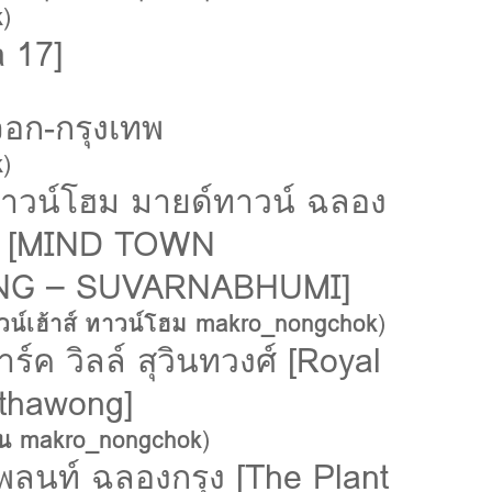
k
)
a 17]
อก-กรุงเทพ
k
)
ทาวน์โฮม มายด์ทาวน์ ฉลอง
ูมิ [MIND TOWN
G – SUVARNABHUMI]
น์เฮ้าส์ ทาวน์โฮม makro_nongchok
)
ร์ค วิลล์ สุวินทวงศ์ [Royal
nthawong]
น makro_nongchok
)
ลนท์ ฉลองกรุง [The Plant