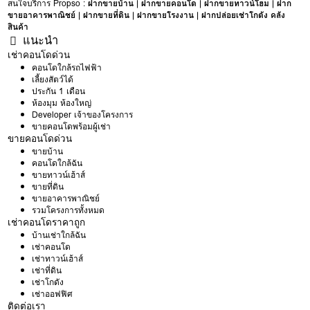
สนใจบริการ Propso :
ฝากขายบ้าน
|
ฝากขายคอนโด
|
ฝากขายทาวน์โฮม
|
ฝาก
ขายอาคารพาณิชย์
|
ฝากขายที่ดิน
|
ฝากขายโรงงาน
|
ฝากปล่อยเช่าโกดัง คลัง
สินค้า
แนะนำ
เช่าคอนโดด่วน
คอนโดใกล้รถไฟฟ้า
เลี้ยงสัตว์ได้
ประกัน 1 เดือน
ห้องมุม ห้องใหญ่
Developer เจ้าของโครงการ
ขายคอนโดพร้อมผู้เช่า
ขายคอนโดด่วน
ขายบ้าน
คอนโดใกล้ฉัน
ขายทาวน์เฮ้าส์
ขายที่ดิน
ขายอาคารพาณิชย์
รวมโครงการทั้งหมด
เช่าคอนโดราคาถูก
บ้านเช่าใกล้ฉัน
เช่าคอนโด
เช่าทาวน์เฮ้าส์
เช่าที่ดิน
เช่าโกดัง
เช่าออฟฟิศ
ติดต่อเรา