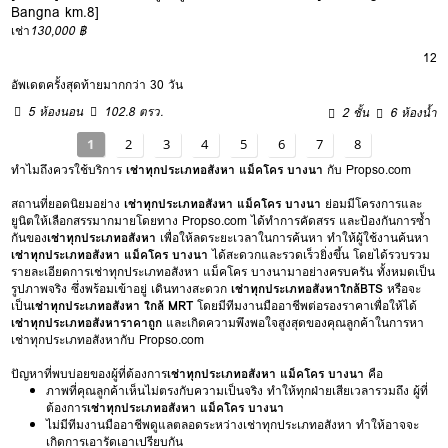
Bangna km.8]
เช่า
130,000 ฿
12
อัพเดตครั้งสุดท้ายมากกว่า 30 วัน
5 ห้องนอน
102.8 ตรว.
2 ชั้น
6 ห้องน้ำ
1
2
3
4
5
6
7
8
ทำไมถึงควรใช้บริการ
เช่าทุกประเภทอสังหา แม็คโคร บางนา
กับ Propso.com
สถานที่ยอดนิยมอย่าง
เช่าทุกประเภทอสังหา แม็คโคร บางนา
ย่อมมีโครงการและ
ยูนิตให้เลือกสรรมากมายโดยทาง Propso.com ได้ทำการคัดสรร และป้องกันการซ้ำ
กันของ
เช่าทุกประเภทอสังหา
เพื่อให้ลดระยะเวลาในการค้นหา ทำให้ผู้ใช้งานค้นหา
เช่าทุกประเภทอสังหา แม็คโคร บางนา
ได้สะดวกและรวดเร็วยิ่งขึ้น โดยได้รวบรวม
รายละเอียดการเช่าทุกประเภทอสังหา แม็คโคร บางนามาอย่างครบครัน ทั้งหมดเป็น
รูปภาพจริง ซึ่งพร้อมเข้าอยู่ เดินทางสะดวก
เช่าทุกประเภทอสังหาใกล้BTS
หรือจะ
เป็น
เช่าทุกประเภทอสังหา ใกล้ MRT
โดยมีทีมงานมืออาชีพต่อรองราคาเพื่อให้ได้
เช่าทุกประเภทอสังหาราคาถูก
และเกิดความพึงพอใจสูงสุดของคุณลูกค้าในการหา
เช่าทุกประเภทอสังหากับ Propso.com
ปัญหาที่พบบ่อยของผู้ที่ต้องการ
เช่าทุกประเภทอสังหา แม็คโคร บางนา
คือ
ภาพที่คุณลูกค้าเห็นไม่ตรงกับความเป็นจริง ทำให้ทุกฝ่ายเสียเวลารวมถึง ผู้ที่
ต้องการ
เช่าทุกประเภทอสังหา แม็คโคร บางนา
ไม่มีทีมงานมืออาชีพดูแลตลอดระหว่างเช่าทุกประเภทอสังหา ทำให้อาจจะ
เกิดการเอารัดเอาเปรียบกัน