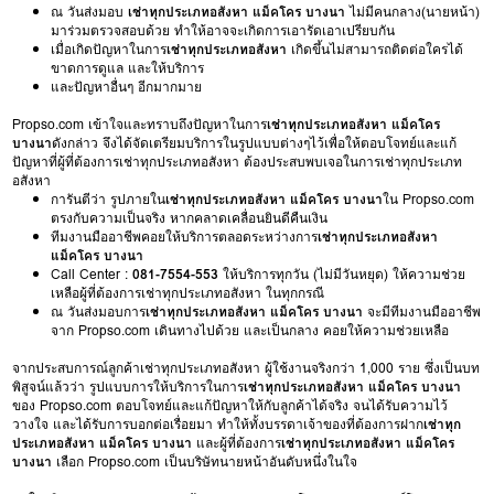
ณ วันส่งมอบ
เช่าทุกประเภทอสังหา แม็คโคร บางนา
ไม่มีคนกลาง(นายหน้า)
มาร่วมตรวจสอบด้วย ทำให้อาจจะเกิดการเอารัดเอาเปรียบกัน
เมื่อเกิดปัญหาในการ
เช่าทุกประเภทอสังหา
เกิดขึ้นไม่สามารถติดต่อใครได้
ขาดการดูแล และให้บริการ
และปัญหาอื่นๆ อีกมากมาย
Propso.com เข้าใจและทราบถึงปัญหาในการ
เช่าทุกประเภทอสังหา แม็คโคร
บางนา
ดังกล่าว จึงได้จัดเตรียมบริการในรูปแบบต่างๆไว้เพื่อให้ตอบโจทย์และแก้
ปัญหาที่ผู้ที่ต้องการเช่าทุกประเภทอสังหา ต้องประสบพบเจอในการเช่าทุกประเภท
อสังหา
การันตีว่า รูปภายใน
เช่าทุกประเภทอสังหา แม็คโคร บางนา
ใน Propso.com
ตรงกับความเป็นจริง หากคลาดเคลื่อนยินดีคืนเงิน
ทีมงานมืออาชีพคอยให้บริการตลอดระหว่างการ
เช่าทุกประเภทอสังหา
แม็คโคร บางนา
Call Center :
081-7554-553
ให้บริการทุกวัน (ไม่มีวันหยุด) ให้ความช่วย
เหลือผู้ที่ต้องการเช่าทุกประเภทอสังหา ในทุกกรณี
ณ วันส่งมอบการ
เช่าทุกประเภทอสังหา แม็คโคร บางนา
จะมีทีมงานมืออาชีพ
จาก Propso.com เดินทางไปด้วย และเป็นกลาง คอยให้ความช่วยเหลือ
จากประสบการณ์ลูกค้าเช่าทุกประเภทอสังหา ผู้ใช้งานจริงกว่า 1,000 ราย ซึ่งเป็นบท
พิสูจน์แล้วว่า รูปแบบการให้บริการในการ
เช่าทุกประเภทอสังหา แม็คโคร บางนา
ของ Propso.com ตอบโจทย์และแก้ปัญหาให้กับลูกค้าได้จริง จนได้รับความไว้
วางใจ และได้รับการบอกต่อเรื่อยมา ทำให้ทั้งบรรดาเจ้าของที่ต้องการฝาก
เช่าทุก
ประเภทอสังหา แม็คโคร บางนา
และผู้ที่ต้องการ
เช่าทุกประเภทอสังหา แม็คโคร
บางนา
เลือก Propso.com เป็นบริษัทนายหน้าอันดับหนึ่งในใจ