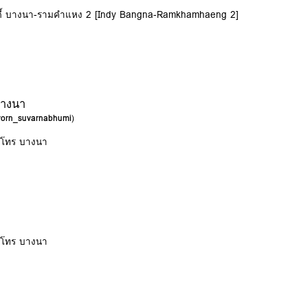
อินดี้ บางนา-รามคำแหง 2 [Indy Bangna-Ramkhamhaeng 2]
บางนา
avorn_suvarnabhumi
)
ซนโทร บางนา
ซนโทร บางนา