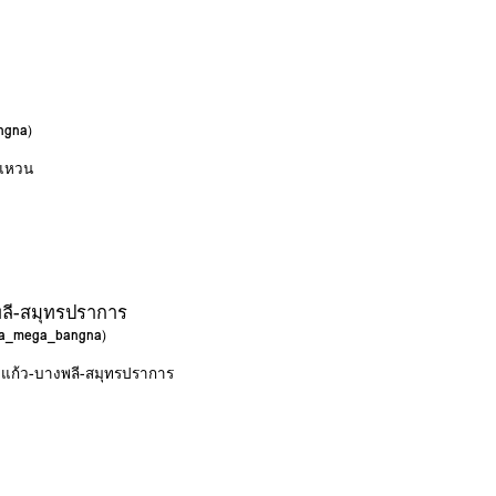
angna
)
งแหวน
พลี-สมุทรปราการ
tra_mega_bangna
)
างแก้ว-บางพลี-สมุทรปราการ