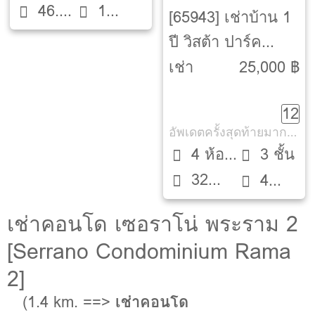
46.4
1
Beds
ตึก A
[65943] เช่าบ้าน 1
ตรม.
ห้องน้ำ
ปี วิสต้า ปาร์ค
พระราม 2 [VISTA
เช่า
25,000 ฿
PARK RAMA 2]
12
อัพเดตครั้งสุดท้ายมากกว่า 30 วัน
4 ห้อง
3 ชั้น
32
นอน
4
ตรว.
ห้องน้ำ
เช่าคอนโด เซอราโน่ พระราม 2
[Serrano Condominium Rama
2]
(1.4 km. ==>
เช่าคอนโด