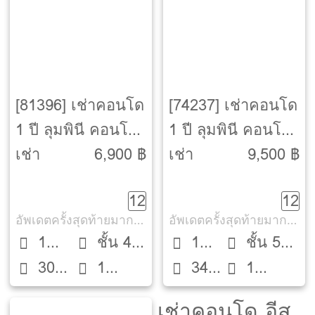
[81396] เช่าคอนโด
[74237] เช่าคอนโด
1 ปี ลุมพินี คอนโด
1 ปี ลุมพินี คอนโด
ทาวน์ เอกชัย 48
ทาวน์ เอกชัย 48
เช่า
6,900 ฿
เช่า
9,500 ฿
12
12
อัพเดตครั้งสุดท้ายมากกว่า 30 วัน
อัพเดตครั้งสุดท้ายมากกว่า 30 วัน
1
ชั้น 4
1
ชั้น 5
30
1
34
1
Bed
ตึก c
Bed
ตึก B1
ตรม.
ห้องน้ำ
ตรม.
ห้องน้ำ
เช่าคอนโด อีส