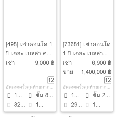
[498] เช่าคอนโด 1
[73681] เช่าคอนโด
ปี เดอะ เบลล่า คอน
1 ปี เดอะ เบลล่า
โด พระราม 2 [The
คอนโด พระราม 2
เช่า
9,000 ฿
เช่า
6,900 ฿
Bella Condo Rama
[The Bella Condo
ขาย
1,400,000 ฿
12
12
2]
Rama 2]
อัพเดตครั้งสุดท้ายมากกว่า 30 วัน
อัพเดตครั้งสุดท้ายมากกว่า 30 วัน
1
ชั้น 8
1
ชั้น 2
32
1
29
1
Bed
ตึก A
Bed
ตึก B
ตรม.
ห้องน้ำ
ตรม.
ห้องน้ำ