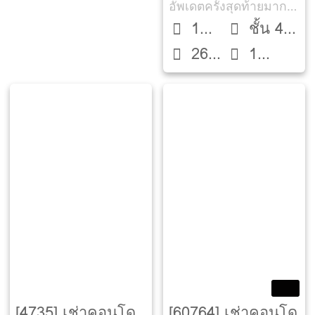
อัพเดตครั้งสุดท้ายมากกว่า 30 วัน
1
ชั้น 4
26
1
Bed
ตึก B
ตรม.
ห้องน้ำ
[4735] เช่าคอนโด
[60764] เช่าคอนโด