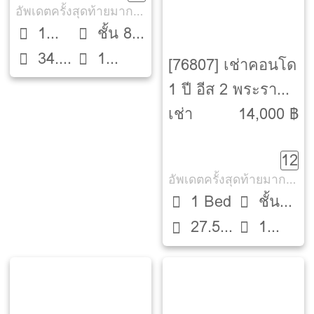
อัพเดตครั้งสุดท้ายมากกว่า 30 วัน
1
ชั้น 8
34.2
1
Bed
ตึก A1
[76807] เช่าคอนโด
ตรม.
ห้องน้ำ
1 ปี อีส 2 พระราม
2 [Ease 2 Rama 2]
เช่า
14,000 ฿
12
อัพเดตครั้งสุดท้ายมากกว่า 30 วัน
1 Bed
ชั้น
1
27.5
18
ห้องน้ำ
ตรม.