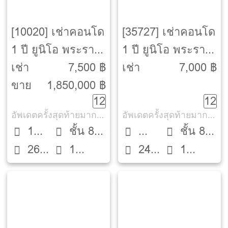
[10020] เช่าคอนโด
[35727] เช่าคอนโด
1 ปี ยูนิโอ พระราม
1 ปี ยูนิโอ พระราม
2-ท่าข้าม [Unio
2-ท่าข้าม [Unio
เช่า
7,500 ฿
เช่า
7,000 ฿
Rama 2-Thakham]
Rama 2-Thakham]
ขาย
1,850,000 ฿
12
12
อัพเดตครั้งสุดท้ายมากกว่า 30 วัน
อัพเดตครั้งสุดท้ายมากกว่า 30 วัน
1
ชั้น 8
ชั้น 8
26
1
24
1
Bed
ตึก A
Studio
ตึก B
ตรม.
ห้องน้ำ
ตรม.
ห้องน้ำ