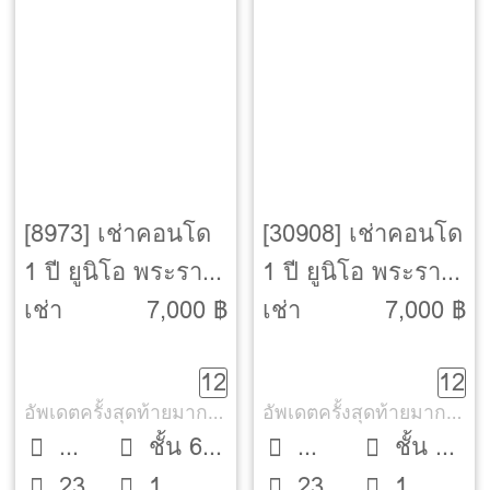
[8973] เช่าคอนโด
[30908] เช่าคอนโด
1 ปี ยูนิโอ พระราม
1 ปี ยูนิโอ พระราม
2-ท่าข้าม [Unio
2-ท่าข้าม [Unio
เช่า
7,000 ฿
เช่า
7,000 ฿
Rama 2-Thakham]
Rama 2-Thakham]
12
12
อัพเดตครั้งสุดท้ายมากกว่า 30 วัน
อัพเดตครั้งสุดท้ายมากกว่า 30 วัน
ชั้น 6
ชั้น 8
23
1
23.5
1
Studio
ตึก C
Studio
ตึก C