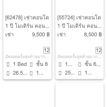
[62478] เช่าคอนโด
[55724] เช่าคอนโด
1 ปี โมเดิร์น คอน
1 ปี โมเดิร์น คอน
โด เดอะ ฟอเรสท์
โด เดอะ ฟอเรสท์
เช่า
9,500 ฿
เช่า
8,500 ฿
[Modern Condo -
[Modern Condo -
12
12
The Forest]
The Forest]
อัพเดตครั้งสุดท้ายมากกว่า 30 วัน
อัพเดตครั้งสุดท้ายมากกว่า 30 วัน
1 Bed
ชั้น 8
1
ชั้น 6
25
1
26.5
1
Bed
ตึก D
ตรม.
ห้องน้ำ
ตรม.
ห้องน้ำ