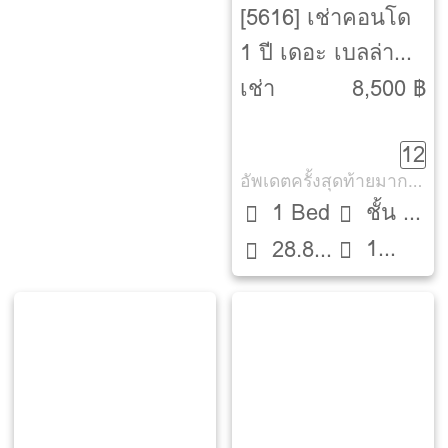
[5616] เช่าคอนโด
1 ปี เดอะ เบลล่า
คอนโด พระราม 2
เช่า
8,500 ฿
[The Bella Condo
12
Rama 2]
อัพเดตครั้งสุดท้ายมากกว่า 30 วัน
1 Bed
ชั้น 5
1
28.84
ตึก A
ห้องน้ำ
ตรม.