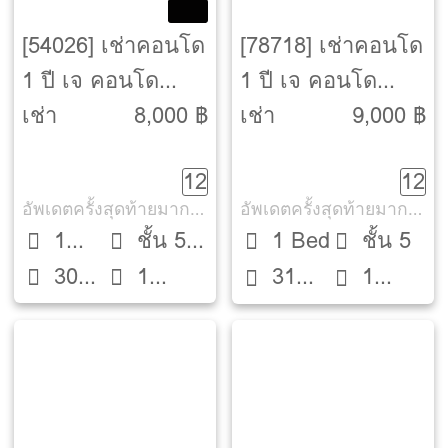
[54026] เช่าคอนโด
[78718] เช่าคอนโด
1 ปี เจ คอนโด
1 ปี เจ คอนโด
สาทร-กัลปพฤกษ์ [J
สาทร-กัลปพฤกษ์ [J
เช่า
8,000 ฿
เช่า
9,000 ฿
Condo Sathorn-
Condo Sathorn-
12
12
Kallaprapruk]
Kallaprapruk]
อัพเดตครั้งสุดท้ายมากกว่า 30 วัน
อัพเดตครั้งสุดท้ายมากกว่า 30 วัน
1
ชั้น 5
1 Bed
ชั้น 5
30
1
Bed
ตึก บี
31
1
ตรม.
ห้องน้ำ
ตรม.
ห้องน้ำ