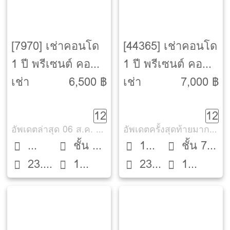
[7970] เช่าคอนโด
[44365] เช่าคอนโด
1 ปี พรีเซนต์ คอน
1 ปี พรีเซนต์ คอน
โด วุฒากาศ-เอกชัย
โด วุฒากาศ-เอกชัย
เช่า
6,500 ฿
เช่า
7,000 ฿
[Present Condo
[Present Condo
12
12
Wutthakat-
Wutthakat-
อัพเดตล่าสุด 06 ส.ค. 2569
อัพเดตครั้งสุดท้ายมากกว่า 30 วัน
Ekachai]
Ekachai]
ชั้น 5
1
ชั้น 7
23.7
1
23
1
Studio
ตึก A
Bed
ตึก B
ตรม.
ห้องน้ำ
ตรม.
ห้องน้ำ