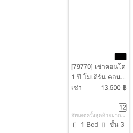
[79770] เช่าคอนโด
1 ปี โมเดิร์น คอน
โด เดอะ ฟอเรสท์
เช่า
13,500 ฿
[Modern Condo -
12
The Forest]
อัพเดตครั้งสุดท้ายมากกว่า 30 วัน
1 Bed
ชั้น 3