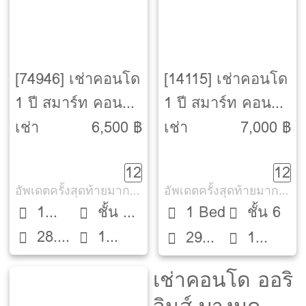
[74946] เช่าคอนโด
[14115] เช่าคอนโด
1 ปี สมาร์ท คอนโด
1 ปี สมาร์ท คอนโด
พระราม 2 [Smart
พระราม 2 [Smart
เช่า
6,500 ฿
เช่า
7,000 ฿
Condo Rama 2]
Condo Rama 2]
12
12
อัพเดตครั้งสุดท้ายมากกว่า 30 วัน
อัพเดตครั้งสุดท้ายมากกว่า 30 วัน
1
ชั้น 3
1 Bed
ชั้น 6
28.5
1
Bed
ตึก D
29
1
ตรม.
ห้องน้ำ
ตรม.
ห้องน้ำ
เช่าคอนโด ออริ
จินส์ บางมด-