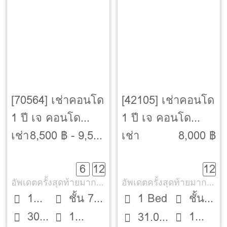
[70564] เช่าคอนโด
[42105] เช่าคอนโด
1 ปี เจ คอนโด
1 ปี เจ คอนโด
สาทร-กัลปพฤกษ์ [J
สาทร-กัลปพฤกษ์ [J
เช่า
8,500 ฿ - 9,500
เช่า
8,000 ฿
Condo Sathorn-
Condo Sathorn-
฿
6
12
12
Kallaprapruk]
Kallaprapruk]
อัพเดตครั้งสุดท้ายมากกว่า 30 วัน
อัพเดตครั้งสุดท้ายมากกว่า 30 วัน
1
ชั้น 7
1 Bed
ชั้น
30
1
1
Bed
ตึก A
31.03
24