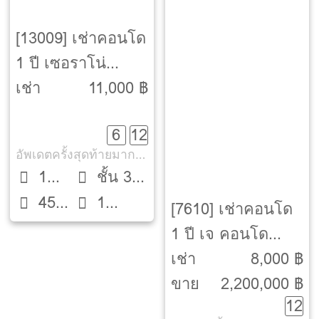
[13009] เช่าคอนโด
1 ปี เซอราโน่
พระราม 2
เช่า
11,000 ฿
[Serrano
6
12
Condominium
อัพเดตครั้งสุดท้ายมากกว่า 30 วัน
Rama 2]
1
ชั้น 3
45
1
Bed
ตึก A
[7610] เช่าคอนโด
ตรม.
ห้องน้ำ
1 ปี เจ คอนโด
พระราม 2 [J
เช่า
8,000 ฿
Condo Rama 2]
ขาย
2,200,000 ฿
12