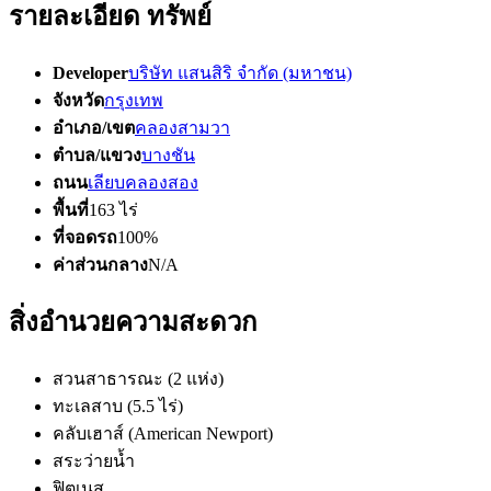
รายละเอียด ทรัพย์
Developer
บริษัท แสนสิริ จำกัด (มหาชน)
จังหวัด
กรุงเทพ
อำเภอ/เขต
คลองสามวา
ตำบล/แขวง
บางชัน
ถนน
เลียบคลองสอง
พื้นที่
163 ไร่
ที่จอดรถ
100%
ค่าส่วนกลาง
N/A
สิ่งอำนวยความสะดวก
สวนสาธารณะ (2 แห่ง)
ทะเลสาบ (5.5 ไร่)
คลับเฮาส์ (American Newport)
สระว่ายน้ำ
ฟิตเนส