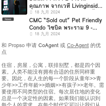
คุณภาพ จากเวที Livinginsider
ANANDA PAY DAY #แจกโค้ด
Developer Awards 2024 ย้ำ
รับโปรเพิ่ม VISA GIFT CARD
18 九月 2024
CMC “Sold out” Pet Friendly
แบรนด์ที่อยู่อาศัยเพื่อคนเมือง
สูงสุดมูลค่า 50,000 บ.
News
Condo ไซบิค พระราม 9 -
ที่โดดเด่นด้านการออกแบบ
รามคำแหง 24 เตรียมเปิด
และฟังก์ชันการใช้งานที่มี
18 九月 2024
โครงการแนวสูงแห่งใหม่
ประสิทธิภาพ
和 Propso 申请
CoAgent
或
Co-Agent
的优
点
住宿，房屋，公寓，联排别墅，都是四个因
素。人类不能没有拥有合适的住所同样重
要。因此，在人生的每一个阶段从童年>>青
少年>>工作年龄>>婚姻>>有孩子>>老年。需
要使用不同类型的住宿。每次居住地的变化
总是一个决定性的因素。如果我们能认识到
每个人的需求。在每个时代它可以让我们从