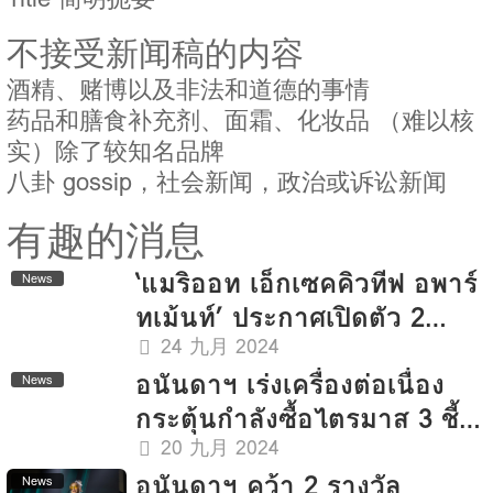
不接受新闻稿的内容
酒精、赌博以及非法和道德的事情
药品和膳食补充剂、面霜、化妆品 （难以核
实）除了较知名品牌
八卦 gossip，社会新闻，政治或诉讼新闻
有趣的消息
‘แมริออท เอ็กเซคคิวทีฟ อพาร์
News
ทเม้นท์’ ประกาศเปิดตัว 2
โครงการแห่งใหม่ในกรุงเทพฯ
24 九月 2024
อนันดาฯ เร่งเครื่องต่อเนื่อง
News
กระตุ้นกำลังซื้อไตรมาส 3 ชี้
โอกาสทองคนอยากมีบ้านและ
20 九月 2024
อนันดาฯ คว้า 2 รางวัล
คอนโดพร้อมอยู่ ส่งโปรโมชั่น
News