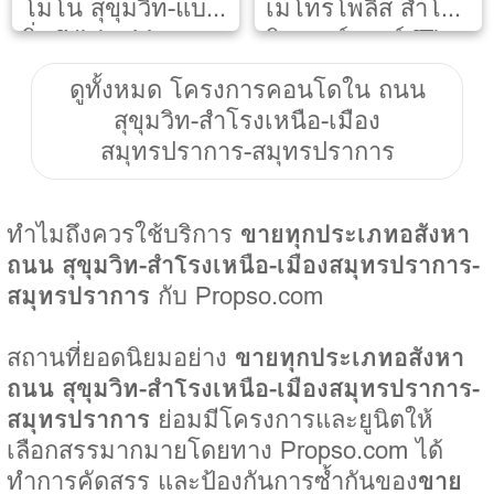
โมโน สุขุมวิท-แบ
เมโทรโพลิส สำโรง
ริ่ง [Niche Mono
อินเตอร์เชนจ์ [The
Sukhumvit-
Metropolis
ดูทั้งหมด โครงการคอนโดใน ถนน
Bearing]
Samrong
สุขุมวิท-สำโรงเหนือ-เมือง
Interchange]
สมุทรปราการ-สมุทรปราการ
ทำไมถึงควรใช้บริการ
ขายทุกประเภทอสังหา
ถนน สุขุมวิท-สำโรงเหนือ-เมืองสมุทรปราการ-
สมุทรปราการ
กับ Propso.com
สถานที่ยอดนิยมอย่าง
ขายทุกประเภทอสังหา
ถนน สุขุมวิท-สำโรงเหนือ-เมืองสมุทรปราการ-
สมุทรปราการ
ย่อมมีโครงการและยูนิตให้
เลือกสรรมากมายโดยทาง Propso.com ได้
ทำการคัดสรร และป้องกันการซ้ำกันของ
ขาย