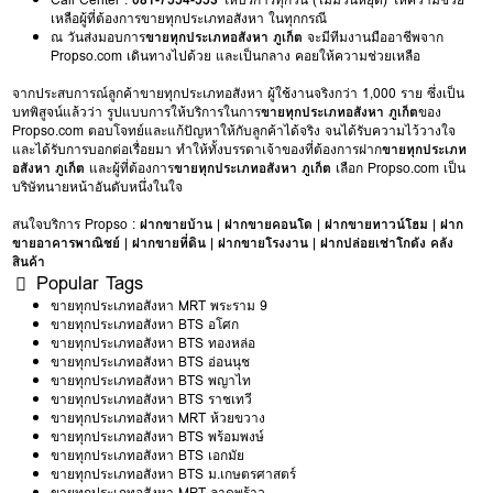
เหลือผู้ที่ต้องการขายทุกประเภทอสังหา ในทุกกรณี
ณ วันส่งมอบการ
ขายทุกประเภทอสังหา ภูเก็ต
จะมีทีมงานมืออาชีพจาก
Propso.com เดินทางไปด้วย และเป็นกลาง คอยให้ความช่วยเหลือ
จากประสบการณ์ลูกค้าขายทุกประเภทอสังหา ผู้ใช้งานจริงกว่า 1,000 ราย ซึ่งเป็น
บทพิสูจน์แล้วว่า รูปแบบการให้บริการในการ
ขายทุกประเภทอสังหา ภูเก็ต
ของ
Propso.com ตอบโจทย์และแก้ปัญหาให้กับลูกค้าได้จริง จนได้รับความไว้วางใจ
และได้รับการบอกต่อเรื่อยมา ทำให้ทั้งบรรดาเจ้าของที่ต้องการฝาก
ขายทุกประเภท
อสังหา ภูเก็ต
และผู้ที่ต้องการ
ขายทุกประเภทอสังหา ภูเก็ต
เลือก Propso.com เป็น
บริษัทนายหน้าอันดับหนึ่งในใจ
สนใจบริการ Propso :
ฝากขายบ้าน
|
ฝากขายคอนโด
|
ฝากขายทาวน์โฮม
|
ฝาก
ขายอาคารพาณิชย์
|
ฝากขายที่ดิน
|
ฝากขายโรงงาน
|
ฝากปล่อยเช่าโกดัง คลัง
สินค้า
Popular Tags
ขายทุกประเภทอสังหา MRT พระราม 9
ขายทุกประเภทอสังหา BTS อโศก
ขายทุกประเภทอสังหา BTS ทองหล่อ
ขายทุกประเภทอสังหา BTS อ่อนนุช
ขายทุกประเภทอสังหา BTS พญาไท
ขายทุกประเภทอสังหา BTS ราชเทวี
ขายทุกประเภทอสังหา MRT ห้วยขวาง
ขายทุกประเภทอสังหา BTS พร้อมพงษ์
ขายทุกประเภทอสังหา BTS เอกมัย
ขายทุกประเภทอสังหา BTS ม.เกษตรศาสตร์
ขายทุกประเภทอสังหา MRT ลาดพร้าว