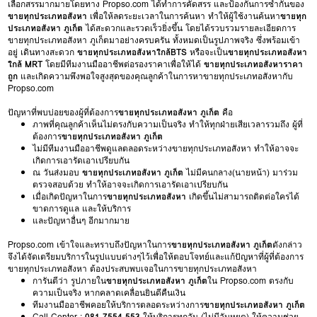
เลือกสรรมากมายโดยทาง Propso.com ได้ทำการคัดสรร และป้องกันการซ้ำกันของ
ขายทุกประเภทอสังหา
เพื่อให้ลดระยะเวลาในการค้นหา ทำให้ผู้ใช้งานค้นหา
ขายทุก
ประเภทอสังหา ภูเก็ต
ได้สะดวกและรวดเร็วยิ่งขึ้น โดยได้รวบรวมรายละเอียดการ
ขายทุกประเภทอสังหา ภูเก็ตมาอย่างครบครัน ทั้งหมดเป็นรูปภาพจริง ซึ่งพร้อมเข้า
อยู่ เดินทางสะดวก
ขายทุกประเภทอสังหาใกล้BTS
หรือจะเป็น
ขายทุกประเภทอสังหา
ใกล้ MRT
โดยมีทีมงานมืออาชีพต่อรองราคาเพื่อให้ได้
ขายทุกประเภทอสังหาราคา
ถูก
และเกิดความพึงพอใจสูงสุดของคุณลูกค้าในการหาขายทุกประเภทอสังหากับ
Propso.com
ปัญหาที่พบบ่อยของผู้ที่ต้องการ
ขายทุกประเภทอสังหา ภูเก็ต
คือ
ภาพที่คุณลูกค้าเห็นไม่ตรงกับความเป็นจริง ทำให้ทุกฝ่ายเสียเวลารวมถึง ผู้ที่
ต้องการ
ขายทุกประเภทอสังหา ภูเก็ต
ไม่มีทีมงานมืออาชีพดูแลตลอดระหว่างขายทุกประเภทอสังหา ทำให้อาจจะ
เกิดการเอารัดเอาเปรียบกัน
ณ วันส่งมอบ
ขายทุกประเภทอสังหา ภูเก็ต
ไม่มีคนกลาง(นายหน้า) มาร่วม
ตรวจสอบด้วย ทำให้อาจจะเกิดการเอารัดเอาเปรียบกัน
เมื่อเกิดปัญหาในการ
ขายทุกประเภทอสังหา
เกิดขึ้นไม่สามารถติดต่อใครได้
ขาดการดูแล และให้บริการ
และปัญหาอื่นๆ อีกมากมาย
Propso.com เข้าใจและทราบถึงปัญหาในการ
ขายทุกประเภทอสังหา ภูเก็ต
ดังกล่าว
จึงได้จัดเตรียมบริการในรูปแบบต่างๆไว้เพื่อให้ตอบโจทย์และแก้ปัญหาที่ผู้ที่ต้องการ
ขายทุกประเภทอสังหา ต้องประสบพบเจอในการขายทุกประเภทอสังหา
การันตีว่า รูปภายใน
ขายทุกประเภทอสังหา ภูเก็ต
ใน Propso.com ตรงกับ
ความเป็นจริง หากคลาดเคลื่อนยินดีคืนเงิน
ทีมงานมืออาชีพคอยให้บริการตลอดระหว่างการ
ขายทุกประเภทอสังหา ภูเก็ต
Call Center :
081-7554-553
ให้บริการทุกวัน (ไม่มีวันหยุด) ให้ความช่วย