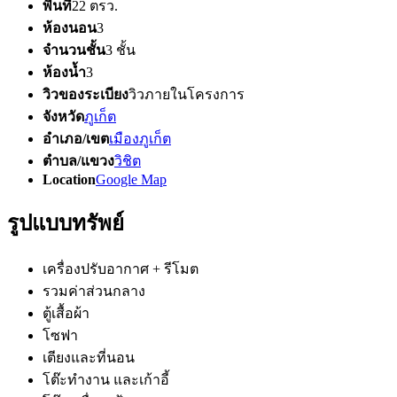
พื้นที่
22 ตรว.
ห้องนอน
3
จำนวนชั้น
3 ชั้น
ห้องน้ำ
3
วิวของระเบียง
วิวภายในโครงการ
จังหวัด
ภูเก็ต
อำเภอ/เขต
เมืองภูเก็ต
ตำบล/แขวง
วิชิต
Location
Google Map
รูปแบบทรัพย์
เครื่องปรับอากาศ + รีโมต
รวมค่าส่วนกลาง
ตู้เสื้อผ้า
โซฟา
เตียงและที่นอน
โต๊ะทำงาน และเก้าอี้