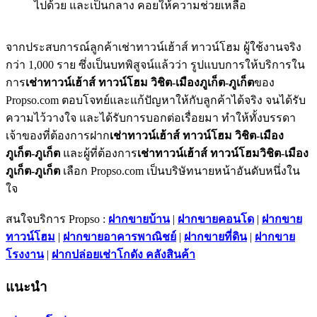
ไปด้วย และเป็นกลาง คอยให้ความช่วยเหลือ
จากประสบการณ์ลูกค้าเช่าทาวน์เฮ้าส์ ทาวน์โฮม ผู้ใช้งานจริง
กว่า 1,000 ราย ซึ่งเป็นบทพิสูจน์แล้วว่า รูปแบบการให้บริการใน
การ
เช่าทาวน์เฮ้าส์ ทาวน์โฮม วิชิต-เมืองภูเก็ต-ภูเก็ต
ของ
Propso.com ตอบโจทย์และแก้ปัญหาให้กับลูกค้าได้จริง จนได้รับ
ความไว้วางใจ และได้รับการบอกต่อเรื่อยมา ทำให้ทั้งบรรดา
เจ้าของที่ต้องการฝาก
เช่าทาวน์เฮ้าส์ ทาวน์โฮม วิชิต-เมือง
ภูเก็ต-ภูเก็ต
และผู้ที่ต้องการ
เช่าทาวน์เฮ้าส์ ทาวน์โฮมวิชิต-เมือง
ภูเก็ต-ภูเก็ต
เลือก Propso.com เป็นบริษัทนายหน้าอันดับหนึ่งใน
ใจ
สนใจบริการ Propso :
ฝากขายบ้าน
|
ฝากขายคอนโด
|
ฝากขาย
ทาวน์โฮม
|
ฝากขายอาคารพาณิชย์
|
ฝากขายที่ดิน
|
ฝากขาย
โรงงาน
|
ฝากปล่อยเช่าโกดัง คลังสินค้า
แนะนำ