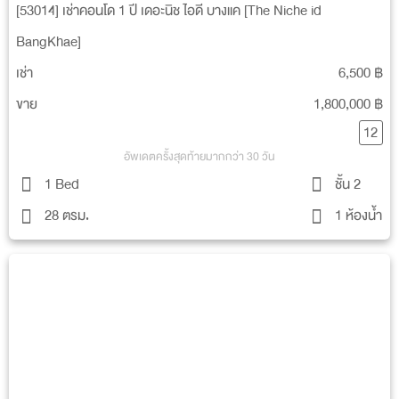
[53014] เช่าคอนโด 1 ปี เดอะนิช ไอดี บางแค [The Niche id
ซีคอน บางแค
BangKhae]
บิ๊กซี กัลปพฤกษ์
ตลาดบางแค
เช่า
6,500 ฿
ร.ร.ฐานปัญญา
ขาย
1,800,000 ฿
มหาวิทยาลัยสยาม
12
รพ.เพชรเกษม 2
อัพเดตครั้งสุดท้ายมากกว่า 30 วัน
รพ.เกษมราษฎร์ บางแค
1 Bed
ชั้น 2
รพ.พญาไท 3
28 ตรม.
1 ห้องน้ำ