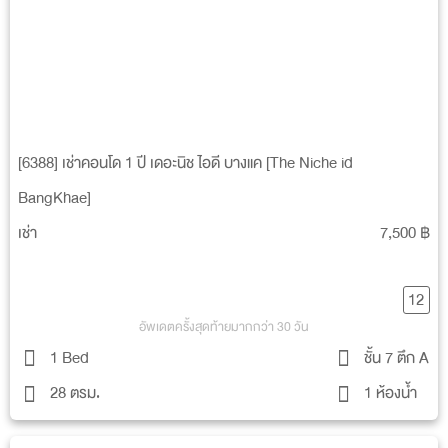
[6388] เช่าคอนโด 1 ปี เดอะนิช ไอดี บางแค [The Niche id
BangKhae]
เช่า
7,500 ฿
12
อัพเดตครั้งสุดท้ายมากกว่า 30 วัน
1 Bed
ชั้น 7 ตึก A
28 ตรม.
1 ห้องน้ำ