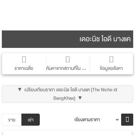
เดอะนิช ไอดี บางแค
ราคาเฉลี่ย
ค้นหาจากสถานที่ใน Google Map
ข้อมูลอสังหา
ราคา (ขาย/เช่า) เฉลี่ยของคอนโดนี้
รายละเอียด คอนโด
ราคา/ตรม.
ราคา
เปรียบเทียบราคา เดอะนิช ไอดี บางแค [The Niche id
BangKhae]
Developer
บริษัท เสนาดีเวลลอปเม้นท์ จำกัด (มหาชน)
ซื้อ
เช่า
จังหวัด
กรุงเทพ
อำเภอ/เขต
บางแค
ขาย
เช่า
ตำบล/แขวง
บางแค
ถนน
เทอดไท