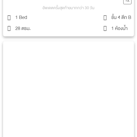
สระว่ายน้ำเด็ก
อัพเดตครั้งสุดท้ายมากกว่า 30 วัน
ฟิตเนส
1 Bed
ชั้น 4 ตึก B
ห้องน้ำแยกชาย-หญิง
28 ตรม.
1 ห้องน้ำ
สวนพักผ่อนริมสระว่ายน้ำ
สวนหย่อมรอบโครงการ
ที่จอดรถจักรยาน
ลู่จ๊อกกิ้ง
บัตรเข้าใช้งานสถานที่
รถรับส่งระบบ GPS ติดตาม
ท่าเรือส่วนตัว
กล้องวงจรปิด
ระบบรักษาความปลอดภัยตลอด 24 ชม.
สถานที่ข้างเคียง
เทสโก้ โลตัส บางแค
เดอะมอลล์ บางแค