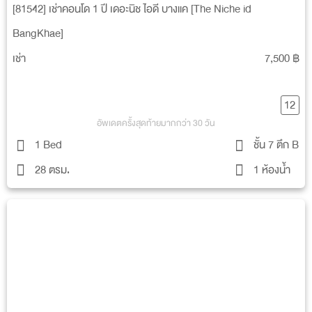
[81542] เช่าคอนโด 1 ปี เดอะนิช ไอดี บางแค [The Niche id
BangKhae]
เช่า
7,500 ฿
12
อัพเดตครั้งสุดท้ายมากกว่า 30 วัน
1 Bed
ชั้น 7 ตึก B
28 ตรม.
1 ห้องน้ำ