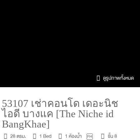
ดูรูปภาพทั้งหมด
53107 เช่าคอนโด เดอะนิช
ไอดี บางแค [The Niche id
BangKhae]
28 ตรม.
1 Bed
1 ห้องน้ำ
ชั้น 8