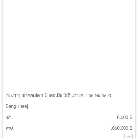
ปีที่สร้างเสร็จ
2559
พื้นที่
4-0-27 ไร่
จำนวนชั้น
8
จำนวนยูนิต
217
ประเภทอสังหา
1 ห้องนอน : 28.00 - 30.00 ตร.ม.
ที่จอดรถ
148 คัน
ค่าส่วนกลาง
N/A
รถไฟฟ้าใกล้เคียง
BTS บางหว้า
MRT บางแค
เว็บไซต์
https://www.sena.co.th/project/niche-id-phetkasem-
bangkae/
[15711] เช่าคอนโด 1 ปี เดอะนิช ไอดี บางแค [The Niche id
สิ่งอำนวยความสะดวก
BangKhae]
เช่า
6,500 ฿
ล๊อปบี้
ขาย
1,650,000 ฿
ฟรีไวไฟ
สระว่ายน้ำระบบเกลือ
12