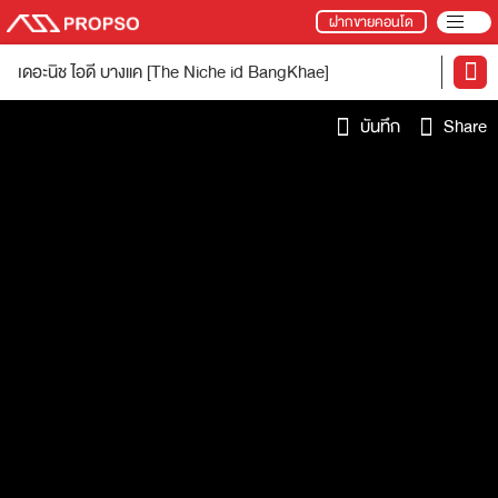
ฝากขายคอนโด
เดอะนิช ไอดี บางแค [The Niche id BangKhae]
บันทึก
Share